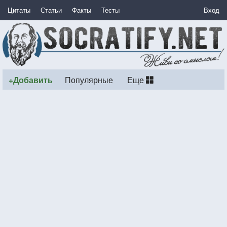
Цитаты
Статьи
Факты
Тесты
Вход
+Добавить
Популярные
Еще