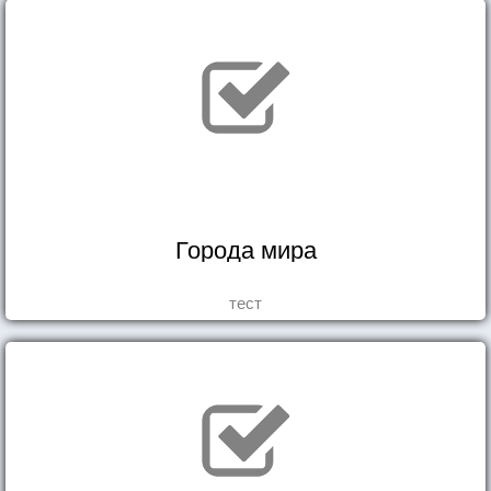
Города мира
тест