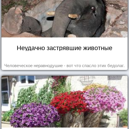
Неудачно застрявшие животные
Человеческое неравнодушие - вот что спасло этих бедолаг.