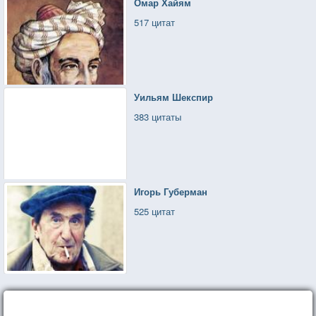
Омар Хайям
517 цитат
Уильям Шекспир
383 цитаты
Игорь Губерман
525 цитат