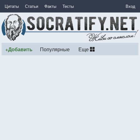
Цитаты
Статьи
Факты
Тесты
Вход
+Добавить
Популярные
Еще