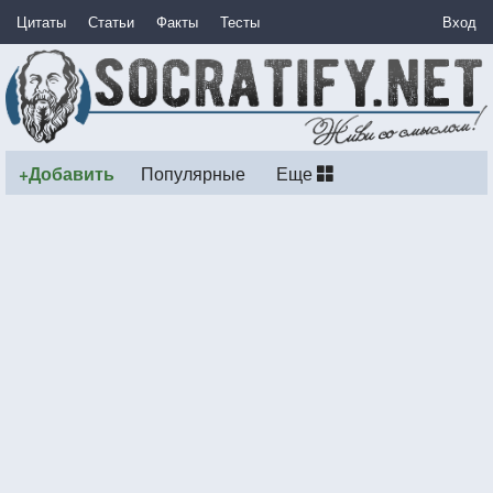
Цитаты
Статьи
Факты
Тесты
Вход
+Добавить
Популярные
Еще