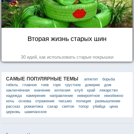
Вторая жизнь старых шин
30 идей, как использовать старые покрышки
САМЫЕ ПОПУЛЯРНЫЕ ТЕМЫ
аппетит
борьба
гибель
главное
гнев
горе
грустное
доверие
дом
заключённая
значение
иллюзия
клуб
край
лекарство
надежда
намерение
направление
невероятное
неизбежно
ночь
основа
отражение
письмо
полиция
размышление
рассказ
романтика
сахар
святое
топор
убийца
цена
церковь
шампанское