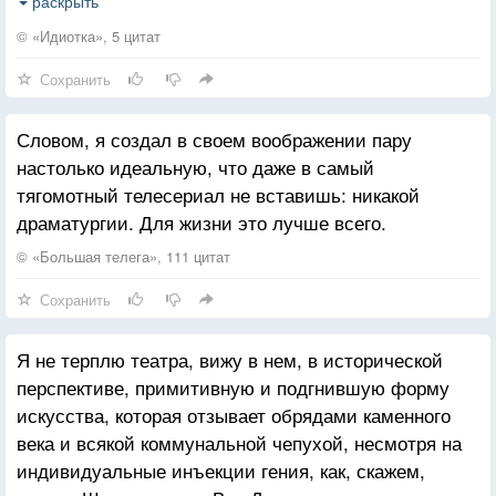
в философский план. Любовь удаляется, но не
раскрыть
длится
© «Идиотка», 5 цитат
Сохранить
Словом, я создал в своем воображении пару
настолько идеальную, что даже в самый
тягомотный телесериал не вставишь: никакой
драматургии. Для жизни это лучше всего.
© «Большая телега», 111 цитат
Сохранить
Я не терплю театра, вижу в нем, в исторической
перспективе, примитивную и подгнившую форму
искусства, которая отзывает обрядами каменного
века и всякой коммунальной чепухой, несмотря на
индивидуальные инъекции гения, как, скажем,