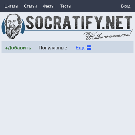
Цитаты
Статьи
Факты
Тесты
Вход
+Добавить
Популярные
Еще