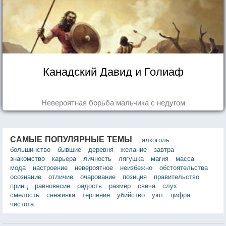
Канадский Давид и Голиаф
Невероятная борьба мальчика с недугом
САМЫЕ ПОПУЛЯРНЫЕ ТЕМЫ
алкоголь
большинство
бывшие
деревня
желание
завтра
знакомство
карьера
личность
лягушка
магия
масса
мода
настроение
невероятное
неизбежно
обстоятельства
осознание
отличие
очарование
позиция
правительство
принц
равновесие
радость
размер
свеча
слух
смелость
снежинка
терпение
убийство
уют
цифра
чистота