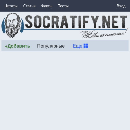
Цитаты
Статьи
Факты
Тесты
Вход
+Добавить
Популярные
Еще