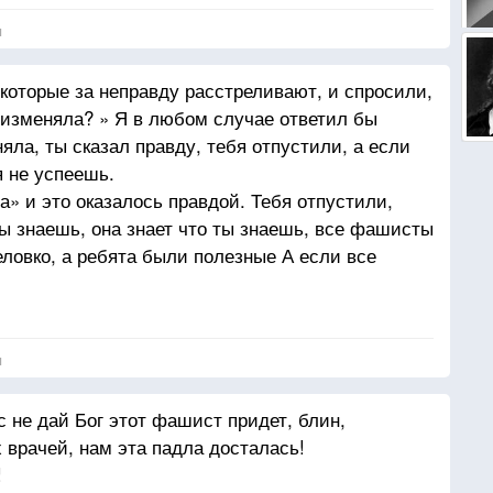
я
оторые за неправду расстреливают, и спросили,
изменяла? » Я в любом случае ответил бы
няла, ты сказал правду, тебя отпустили, а если
я не успеешь.
а» и это оказалось правдой. Тебя отпустили,
Ты знаешь, она знает что ты знаешь, все фашисты
еловко, а ребята были полезные А если все
 знаешь», а она сейчас уйдет, а ты её любишь
я
 не дай Бог этот фашист придет, блин,
 врачей, нам эта падла досталась!
!