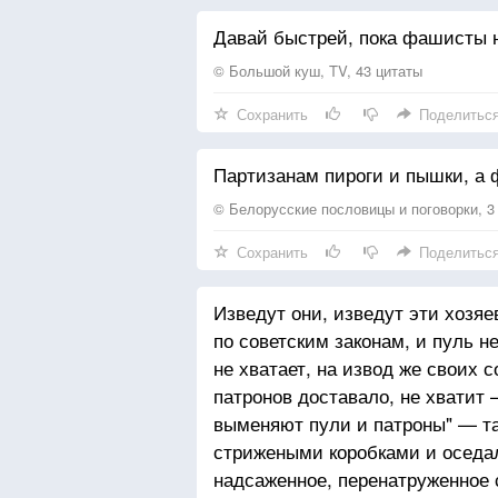
Давай быстрей, пока фашисты 
© Большой куш, TV, 43 цитаты
Сохранить
Поделитьс
Партизанам пироги и пышки, а
© Белорусские пословицы и поговорки, 3
Сохранить
Поделитьс
Изведут они, изведут эти хозяе
по советским законам, и пуль н
не хватает, на извод же своих 
патронов доставало, не хватит
выменяют пули и патроны" — та
стрижеными коробками и оседал
надсаженное, перенатруженное 