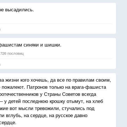
не высадились.
я
 фашистам синяки и шишки.
 726 пословиц
я
ва жизни кого хочешь, да все по правилам своим,
е пожалеют. Патронов только на врага-фашиста
соотечественников у Страны Советов всегда
 — у детей последнюю крошку отымут, на хлеб
кие вот мысли тревожили, стучались под
и вглубь, на сердце, на русское давно
сердце.