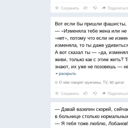
Сохранить
Поделитьс
Вот если бы пришли фашисты, к
— «Изменяла тебе жена или не 
«нет», потому что если не изме
изменяла, то ты даже удивитьс
А вот сказал ты — «да, изменял
живи, только как с этим жить? 
знают, их уже не позовешь — н
и держалось на том, что ты «не
раскрыть
ай..
© О чём говорят мужчины, TV, 60 цитат
Сохранить
Поделитьс
— Давай вазелин скорей, сейчас
в больнице столько нормальных
— Я тебя тоже люблю, Лобанов