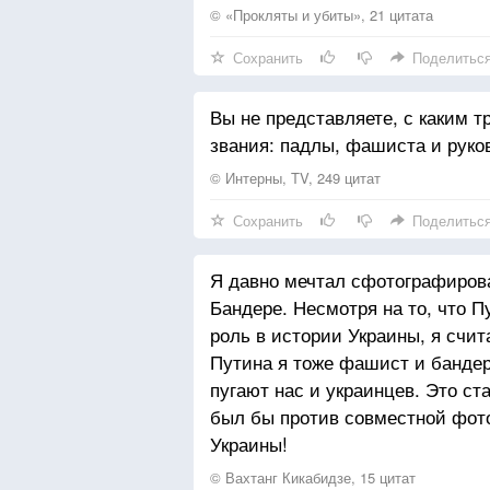
© «Прокляты и убиты», 21 цитата
Сохранить
Поделитьс
Вы не представляете, с каким т
звания: падлы, фашиста и руко
© Интерны, TV, 249 цитат
Сохранить
Поделитьс
Я давно мечтал сфотографиров
Бандере. Несмотря на то, что 
роль в истории Украины, я счит
Путина я тоже фашист и бандер
пугают нас и украинцев. Это с
был бы против совместной фот
Украины!
© Вахтанг Кикабидзе, 15 цитат