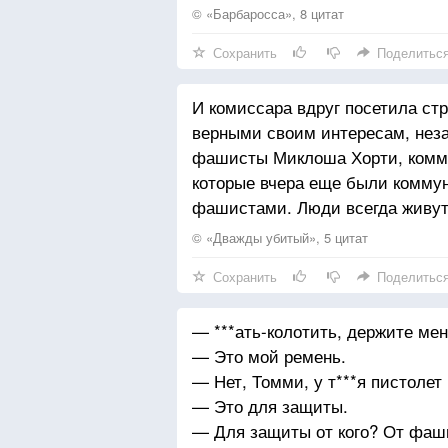
© «Барбаросса», 8 цитат
Сохранить
Поделитьс
И комиссара вдруг посетила ст
верными своим интересам, незав
фашисты Миклоша Хорти, комм
которые вчера еще были коммун
фашистами. Люди всегда живут 
© «Дважды убитый», 5 цитат
Сохранить
Поделитьс
— ***ать-колотить, держите мен
— Это мой ремень.
— Нет, Томми, у т***я пистолет 
— Это для защиты.
— Для защиты от кого? От фаши