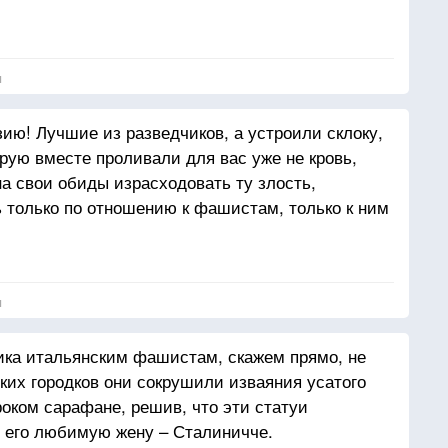
я
ию! Лучшие из разведчиков, а устроили склоку,
торую вместе проливали для вас уже не кровь,
на свои обиды израсходовать ту злость,
ь только по отношению к фашистам, только к ним
я
ика итальянским фашистам, скажем прямо, не
ских городков они сокрушили изваяния усатого
роком сарафане, решив, что эти статуи
 его любимую жену – Сталиничче.