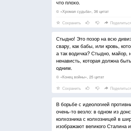
что плохо.
© «Хромая судьба», 36 цитат
Сохранить
Поделитьс
Стыдно! Это позор на всю дивиз
свару, как бабы, или кровь, ко
а так водичка? Стыдно, майор, 
ненависть, которая должна быт
одним.
© «Конец войны», 25 цитат
Сохранить
Поделитьс
В борьбе с идеологией противн
очень-то везло: в одном из дон
колхозника с колхозницей в ши
изображают великого Сталина и