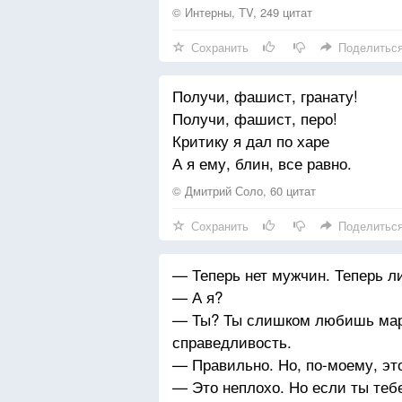
© Интерны, TV, 249 цитат
Сохранить
Поделитьс
Получи, фашист, гранату!
Получи, фашист, перо!
Критику я дал по харе
А я ему, блин, все равно.
© Дмитрий Соло, 60 цитат
Сохранить
Поделитьс
— Теперь нет мужчин. Теперь 
— А я?
— Ты? Ты слишком любишь мар
справедливость.
— Правильно. Но, по-моему, эт
— Это неплохо. Но если ты теб