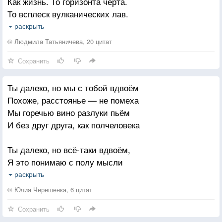
Как жизнь. То горизонта черта.
То всплеск вулканических лав.
Она то явь, то мечта,
раскрыть
Точнее - Мечта и явь!
© Людмила Татьяничева, 20 цитат
Сохранить
Не сможет даже Атлант
Чашей поднять океан.
Ты далеко, но мы с тобой вдвоём
Большая любовь --
Похоже, расстоянье — не помеха
Талант, который не каждому дан.
Мы горечью вино разлуки пьём
И без друг друга, как полчеловека
Но счастье стремиться к ней
Любому из нас дано.
Ты далеко, но всё-таки вдвоём,
Разве люди бедней,
Я это понимаю с полу мысли
Что Солнце на все Одно?!
С тобой мы испытание пройдём
раскрыть
И души покаянием очистим
© Юлия Черешенка, 6 цитат
Сохранить
Так далеко, но кажется вдвоём