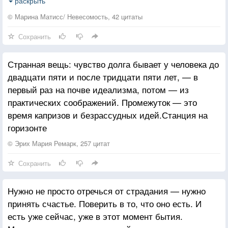
только на этот чародейный миг блаженного утра,
раскрыть
когда границы неба и земли были спрятаны от
© Марина Матисс/ Невесомость, 42 цитаты
реальности нежной дымкой тумана.
Сохранить
Странная вещь: чувство долга бывает у человека до
двадцати пяти и после тридцати пяти лет, — в
первый раз на почве идеализма, потом — из
практических соображений. Промежуток — это
время капризов и безрассудных идей.Станция на
горизонте
© Эрих Мария Ремарк, 257 цитат
Сохранить
Нужно не просто отречься от страдания — нужно
принять счастье. Поверить в то, что оно есть. И
есть уже сейчас, уже в этот момент бытия.