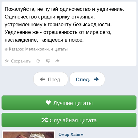
Нас раскидал закат по горизонту
Пожалуйста, не путай одиночество и уединение.
Я за тобой тоскую день за днём
Одиночество сродни крику отчаянья,
Я тень твоя, я твой незримый контур.
устремленному к горизонту безысходности.
Уединение же - отрешенность от мира сего,
наслаждение, таящееся в покое.
© Катарос Меланхолин, 4 цитаты
Сохранить
Пред.
След.
Лучшие цитаты
Случайная цитата
Омар Хайям