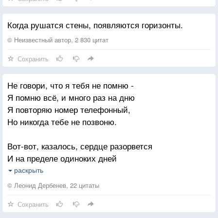
Когда рушатся стены, появляются горизонты.
© Неизвестный автор, 2 830 цитат
Сохранить
Не говори, что я тебя не помню -
Я помню всё, и много раз на дню
Я повторяю номер телефонный,
Но никогда тебе не позвоню.
Вот-вот, казалось, сердце разорвется
И на пределе одиноких дней
Твои глаза, как два печальных солнца,
раскрыть
За горизонт зашли в душе моей.
© Леонид Дербенев, 22 цитаты
Сохранить
Была любовь, была любовь, была!