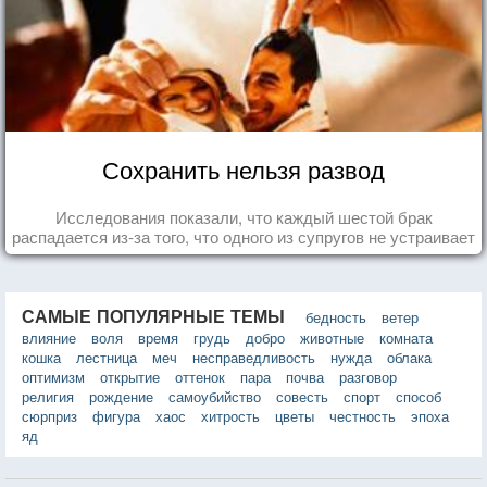
Сохранить нельзя развод
Исследования показали, что каждый шестой брак
распадается из-за того, что одного из супругов не устраивает
та роль, которая выпала ему в семье.
САМЫЕ ПОПУЛЯРНЫЕ ТЕМЫ
бедность
ветер
влияние
воля
время
грудь
добро
животные
комната
кошка
лестница
меч
несправедливость
нужда
облака
оптимизм
открытие
оттенок
пара
почва
разговор
религия
рождение
самоубийство
совесть
спорт
способ
сюрприз
фигура
хаос
хитрость
цветы
честность
эпоха
яд