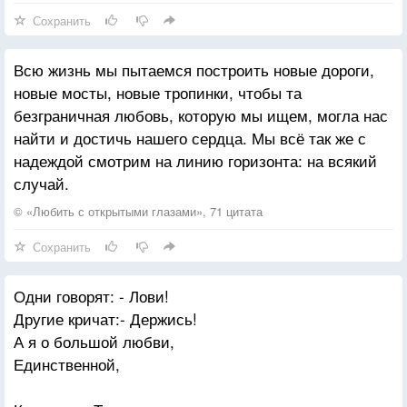
Сохранить
Слушай, ведь я хочу мало как никогда —
Мне бы совсем чуть-чуть выровнять календарь.
Всю жизнь мы пытаемся построить новые дороги,
Чтобы сейчас — сейчас, чтобы среда — среда,
новые мосты, новые тропинки, чтобы та
Чтобы хотя бы раз ты мне ответил «Да»
безграничная любовь, которую мы ищем, могла нас
найти и достичь нашего сердца. Мы всё так же с
Чтобы апрель — в апрель, чтобы зима — зима,
надеждой смотрим на линию горизонта: на всякий
Чтобы открылась дверь, чтобы Да я сама
случай.
Знаю: мечтать — ни-ни! Знаю: до края лет
В окнах моих — огни. В небе твоём — рассвет.
© «Любить с открытыми глазами», 71 цитата
Сохранить
Одни говорят: - Лови!
Другие кричат:- Держись!
А я о большой любви,
Единственной,