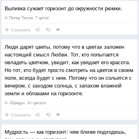
И к этой фразе нечего прибавить.
Выпивка сужает горизонт до окружности рюмки.
Сгорел волшебный замок наш дотла
И пепла не оставил нам на память.
© Петер Тилле, 7 цитат
Сохранить
Я помню всё, и сад цветущий помню,
И сквозь листву -- лучи со всех сторон,
Люди дарят цветы, потому что в цветах заложен
Как будто с белой-белой колокольни
настоящий смысл Любви. Тот, кто попытается
В душе - ты слышишь - льётся тихий звон.
овладеть цветком, увидит, как увядает его красота.
Но тот, кто будет просто смотреть на цветок в своем
Любовь ушла и больше не вернётся,
поле, всегда будет с ним. Потому что он сольется с
И чтоб не вечно тосковать о ней,
вечером, с заходом солнца, с запахом влажной
Твои глаза, как два печальных солнца,
земли и облаками на горизонте.
За горизонт зашли в душе моей.
© «Брида», 41 цитата
Сохранить
Мудрость — как горизонт: чем ближе подходишь,