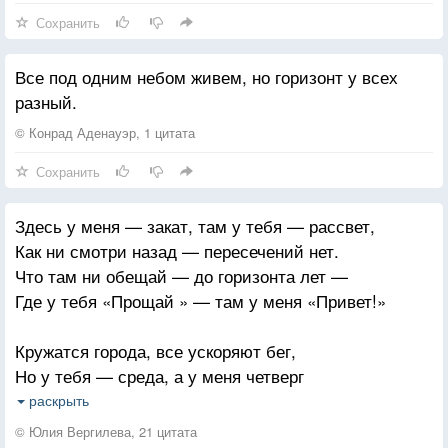
Сохранить
А горизонт событий — это
Всего лишь тонкая граница
Все под одним небом живем, но горизонт у всех
Меж постижением и светом,
разный.
Что после нас другим приснится.
© Конрад Аденауэр, 1 цитата
Сохранить
Здесь у меня — закат, там у тебя — рассвет,
Как ни смотри назад — пересечений нет.
Что там ни обещай — до горизонта лет —
Где у тебя «Прощай » — там у меня «Привет!»
Кружатся города, все ускоряют бег,
Но у тебя — среда, а у меня четверг
Где у меня: «Встречай!» — там у тебя:
раскрыть
«Пора »Где у меня — сейчас, там у тебя — вчера.
© Юлия Вергилева, 21 цитата