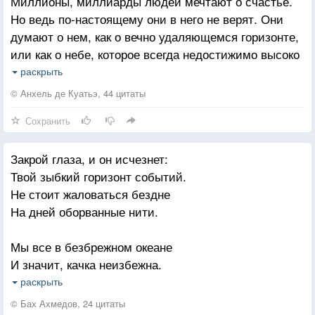
Миллионы, миллиарды людей мечтают о счастье.
Но ведь по-настоящему они в него не верят. Они
думают о нем, как о вечно удаляющемся горизонте,
или как о небе, которое всегда недостижимо высоко
над головой. Но горизонт здесь — под ногами, а
раскрыть
небо — вот оно, начинается от земли.
© Анхель де Куатьэ, 44 цитаты
Сохранить
Закрой глаза, и он исчезнет:
Твой зыбкий горизонт событий.
Не стоит жаловаться бездне
На дней оборванные нити.
Мы все в безбрежном океане
И значит, качка неизбежна.
Все растворяется в тумане,
раскрыть
Но в нем горит маяк надежды.
© Бах Ахмедов, 24 цитаты