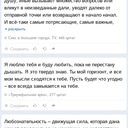
душу, иные вызывают множество вопросов или
влекут в неизведанные дали, уводят далеко от
отправной точки или возвращают в начало начал.
И всё-таки самые потрясающие, самые важные,
самые сложные отношения – это отношения с
раскрыть
самим собой. И если ты встретишь того, кто
© Секс в большом городе, TV, 445 цитат
полюбит тебя такой, какой ты любишь себя, то это
Сохранить
великое счастье.
Я люблю тебя и буду любить, пока не перестану
дышать. Я это твердо знаю. Ты мой горизонт, и все
мои мысли сходятся к тебе. Пусть будет что угодно
– все всегда замыкается на тебе.
© «Триумфальная арка», 277 цитат
Сохранить
Любознательность – движущая сила, которая дана