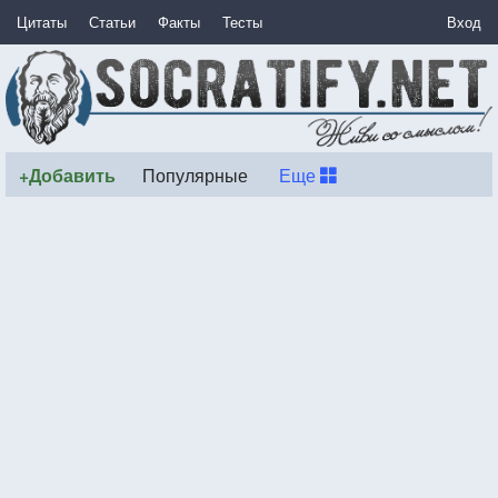
Цитаты
Статьи
Факты
Тесты
Вход
+Добавить
Популярные
Еще