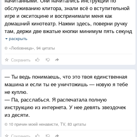
начитанными. Они начитались инструкций по
обслуживанию клитора, знали всё о вступительной
игре и окситоцине и воспринимали меня как
домашний кинотеатр. Нажми здесь, поверни ручку
там, держи две вжатые кнопки минимум пять секунд
– и получишь наилучшее качество изображения
раскрыть
и наилучший звук. Но это не действовало.
© «Любовница», 94 цитаты
Женщины всё-таки не шкафы из «ИКЕИ», которые
Сохранить
можно смонтировать по инструкции.
— Ты ведь понимаешь, что это твоя единственная
машина и если ты ее уничтожишь — новую я тебе
не куплю.
— Па, расслабься. Я распечатала полную
инструкцию из интернета. У нее девять звездочек
из десяти.
© 10 причин моей ненависти, TV, 83 цитаты
Сохранить