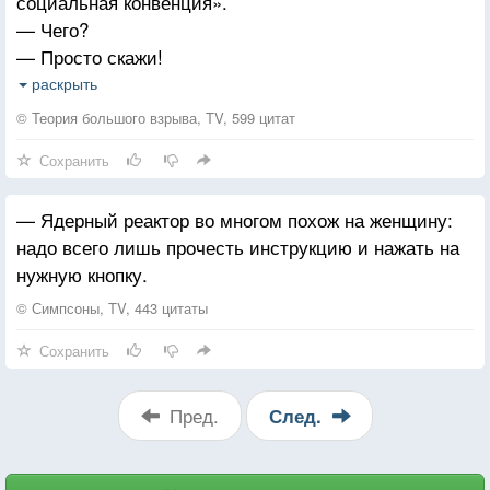
социальная конвенция».
— Чего?
— Просто скажи!
— Шелдон, это неопциональная социальная
раскрыть
конвенция.
© Теория большого взрыва, TV, 599 цитат
— Ну, вполне логично!
Сохранить
— Мы его получили с инструкцией, знаешь ли.
— Ядерный реактор во многом похож на женщину:
надо всего лишь прочесть инструкцию и нажать на
нужную кнопку.
© Симпсоны, TV, 443 цитаты
Сохранить
Пред.
След.