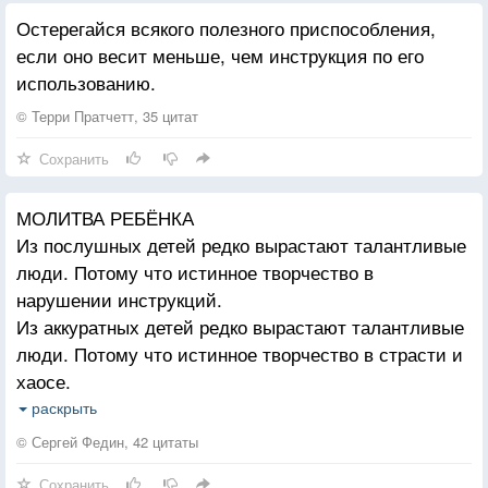
понятой, неживой. А может быть в нас.
Остерегайся всякого полезного приспособления,
если оно весит меньше, чем инструкция по его
использованию.
© Терри Пратчетт, 35 цитат
Сохранить
МОЛИТВА РЕБЁНКА
Из послушных детей редко вырастают талантливые
люди. Потому что истинное творчество в
нарушении инструкций.
Из аккуратных детей редко вырастают талантливые
люди. Потому что истинное творчество в страсти и
хаосе.
Из прилежных детей редко вырастают талантливые
раскрыть
люди. Потому что истинное творчество в лени и
© Сергей Федин, 42 цитаты
радости.
Сохранить