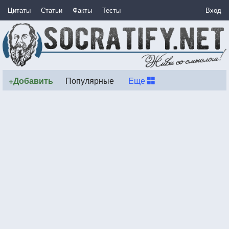
Цитаты
Статьи
Факты
Тесты
Вход
+Добавить
Популярные
Еще