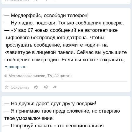
— Мёрдерфейс, освободи телефон!
— Ну ладно, подожди. Только сообщения проверю.
— «У вас 67 новых сообщений на автоответчике
цифрового беспроводного дэтфона. Чтобы
прослушать сообщение, нажмите «один» на
клавиатуре в лицевой панели. Сейчас вы услышите
сообщение номер один. Если вы хотите сохранить,
удалить или снова прослушать сообщение,
раскрыть
следуйте инструкциям »
© Металлопокалипсис, TV, 32 цитаты
— Эта штука просто создана минуты жрать.
Сохранить
Жестоко!
— Но друзья дарят друг другу подарки!
— Я принимаю твое предположение, но отвергаю
твое умозаключение.
— Попробуй сказать «это неопциональная