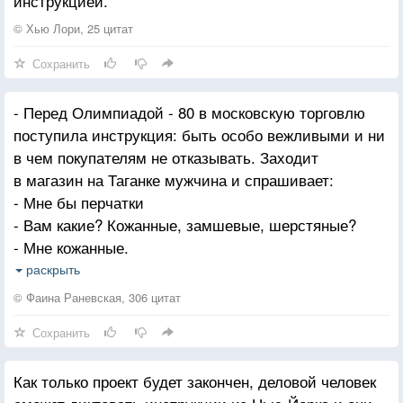
инструкцией.
© Хью Лори, 25 цитат
Сохранить
- Перед Олимпиадой - 80 в московскую торговлю
поступила инструкция: быть особо вежливыми и ни
в чем покупателям не отказывать. Заходит
в магазин на Таганке мужчина и спрашивает:
- Мне бы перчатки
- Вам какие? Кожанные, замшевые, шерстяные?
- Мне кожанные.
- А Вам светлые или темные?
раскрыть
- Черные.
© Фаина Раневская, 306 цитат
- Под пальто или под плащ?
Сохранить
- Под плащ.
- Хорошо. Принесите, пожалуйста, нам Ваш плащ,
Как только проект будет закончен, деловой человек
и мы подберем перчатки нужного цвета и фасона.