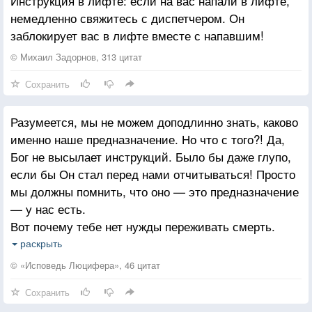
Инструкция в лифте: если на вас напали в лифте,
немедленно свяжитесь с диспетчером. Он
заблокирует вас в лифте вместе с напавшим!
© Михаил Задорнов, 313 цитат
Сохранить
Разумеется, мы не можем доподлинно знать, каково
именно наше предназначение. Но что с того?! Да,
Бог не высылает инструкций. Было бы даже глупо,
если бы Он стал перед нами отчитываться! Просто
мы должны помнить, что оно — это предназначение
— у нас есть.
Вот почему тебе нет нужды переживать смерть.
Более того, тебе даже не нужно гнаться за
раскрыть
жизненным опытом — все успеть, вес попробовать.
© «Исповедь Люцифера», 46 цитат
Это ничего не решит, и так ты ничего, не узнаешь.
Сохранить
Но достаточно тебе просто помнить о том, что ты