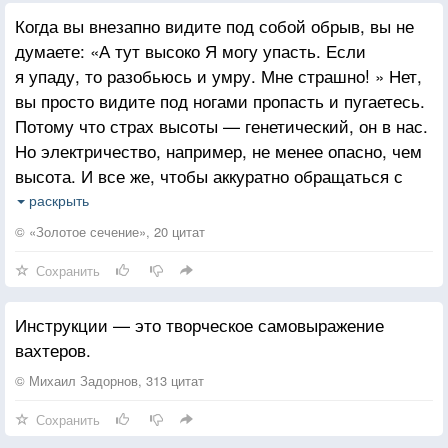
нужна, жить с этим, и тогда ты непременно
Когда вы внезапно видите под собой обрыв, вы не
ощутишь смысл своей жизни. Он откроется тебе,
думаете: «А тут высоко Я могу упасть. Если
как непреложная истина. И это будет истина о тебе,
я упаду, то разобьюсь и умру. Мне страшно! » Нет,
твоя истина.
вы просто видите под ногами пропасть и пугаетесь.
Потому что страх высоты — генетический, он в нас.
Но электричество, например, не менее опасно, чем
высота. И все же, чтобы аккуратно обращаться с
розеткой и проводами, мы должны дать себе
раскрыть
инструкцию: «Осторожно! Это может быть опасно!
© «Золотое сечение», 20 цитат
» Потому что страх электричества — выученный,
Сохранить
искусственный.
Сидя рядом с розеткой, вы не станете паниковать.
Инструкции — это творческое самовыражение
Вероятно, вы даже не заметите ее, а если она вам
вахтеров.
понадобится, будете долго искать. Но вот сидя
рядом с обрывом, на высоте, над пропастью, вы
© Михаил Задорнов, 313 цитат
будете постоянно ощущать ее присутствие.
Сохранить
Так и с истиной. Она может быть выученной,