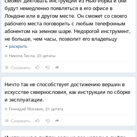
сможет диктовать инструкции из Нью-Йорка и они
Рядом стоит Раневская и говорит:
будут немедленно появляться в его офисе в
- Не верьте, молодой человек! Я им уже и унитаз
Лондоне или в другом месте. Он сможет со своего
приволокла, и жопу показывала, а туалетной бумаги
рабочего места поговорить с любым телефонным
все равно нет.
абонентом на земном шаре. Недорогой инструмент,
не больше, чем часы, позволит его владельцу
слушать где угодно: в море или на земле музыку
раскрыть
или песни, речи политического лидера,
© Никола Тесла, 23 цитаты
выдающегося ученого или проповеди священника,
Сохранить
находящегося на огромном расстоянии. Точно также
могут быть переданы любая картина, знак, рисунок
Ничто так не способствует достижению вершин в
или текст.
искусстве сквернословия, как инструкции по сборке
и эксплуатации.
© Геннадий Москвин, 21 цитата
Сохранить