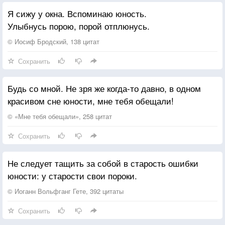
Что и чистейшие дела
Я сижу у окна. Вспоминаю юность.
Творят грязнейшими руками.
Улыбнусь порою, порой отплюнусь.
© Иосиф Бродский, 138 цитат
Сохранить
Будь со мной. Не зря же когда-то давно, в одном
красивом сне юности, мне тебя обещали!
© «Мне тебя обещали», 258 цитат
Сохранить
Не следует тащить за собой в старость ошибки
юности: у старости свои пороки.
© Иоганн Вольфганг Гете, 392 цитаты
Сохранить