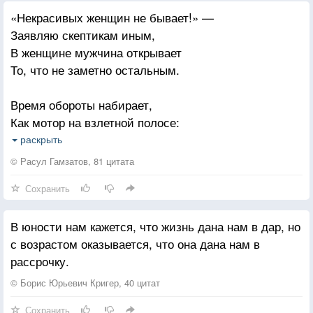
«Некрасивых женщин не бывает!» —
Заявляю скептикам иным,
В женщине мужчина открывает
То, что не заметно остальным.
Время обороты набирает,
Как мотор на взлетной полосе:
Некрасивых женщин не бывает,
раскрыть
Жаль, бывают счастливы не все.
© Расул Гамзатов, 81 цитата
Сохранить
В переливе радуг и росинок,
На земле, под небом голубым
В юности нам кажется, что жизнь дана нам в дар, но
Не бывает женщин некрасивых
с возрастом оказывается, что она дана нам в
Среди тех, кто любит и любим!
рассрочку.
Годы! Вы над женщиной не властны,
© Борис Юрьевич Кригер, 40 цитат
И, конечно, это не секрет,
Сохранить