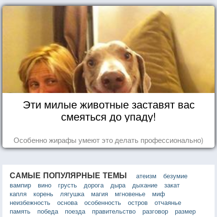
Эти милые животные заставят вас
смеяться до упаду!
Особенно жирафы умеют это делать профессионально)
САМЫЕ ПОПУЛЯРНЫЕ ТЕМЫ
атеизм
безумие
вампир
вино
грусть
дорога
дыра
дыхание
закат
капля
корень
лягушка
магия
мгновенье
миф
неизбежность
основа
особенность
остров
отчаянье
память
победа
поезда
правительство
разговор
размер