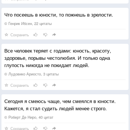
Для детей все матери прекрасны,
Значит, некрасивых женщин нет!
Что посеешь в юности, то пожнешь в зрелости.
Пусть дожди звенят на тротуарах,
© Генрик Ибсен, 22 цитаты
Пусть снежинки кружатся, дразня, —
Сохранить
Знаю: не бывает женщин старых,
Если есть их юности друзья.
Все человек теряет с годами: юность, красоту,
здоровье, порывы честолюбия. И только одна
Женщина и в горе забывает
глупость никогда не покидает людей.
Подвести любви своей черту:
Некрасивых женщин не бывает,
© Лудовико Ариосто, 3 цитаты
Только нужно видеть красоту.
Сохранить
Сегодня я смеюсь чаще, чем смеялся в юности.
Кажется, я стал судить людей менее строго.
© Роберт Де Ниро, 40 цитат
Сохранить