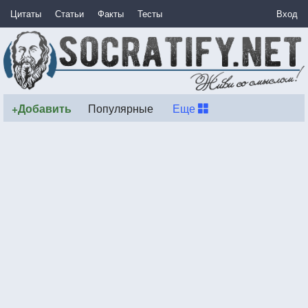
Цитаты
Статьи
Факты
Тесты
Вход
+Добавить
Популярные
Еще