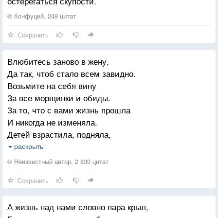
остерегаться скупости.
© Конфуций, 249 цитат
Сохранить
Влюбитесь заново в жену,
Да так, чтоб стало всем завидно.
Возьмите на себя вину
За все морщинки и обиды.
За то, что с вами жизнь прошла
И никогда не изменяла.
Детей взрастила, подняла,
И вам грехи всегда прощала.
раскрыть
За грустный взгляд, за седину
© Неизвестный автор, 2 830 цитат
И за печальную усталость.
Сохранить
Влюбитесь заново в жену,
Как в ту, что в юности осталась...
А жизнь над нами словно пара крыл,