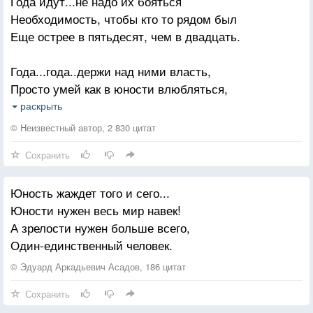
Года идут...не надо их бояться
Необходимость, чтобы кто то рядом был
Еще острее в пятьдесят, чем в двадцать.
Года...года..держи над ними власть,
Просто умей как в юности влюбляться,
Поверь...внезапно вспыхнувшая страсть,
раскрыть
Еще сильнее в пятьдесят ,чем в двадцать.
© Неизвестный автор, 2 830 цитат
Сохранить
Да, жизнь проходит...истина верна...
Что в крайности не следует бросаться,
Юность жаждет того и сего...
Ведь каждая пришедшая весна,
Юности нужен весь мир навек!
Еще дороже в пятьдесят, чем в двадцать.
А зрелости нужен больше всего,
Один-единственный человек.
Не прячьте от людей счастливых глаз,
Живите так, чтоб счастьем наслаждаться,
© Эдуард Аркадьевич Асадов, 186 цитат
Просто любовь проснувшаяся в Вас,
Сохранить
Еще безумней в пятьдесят, чем в двадцать.