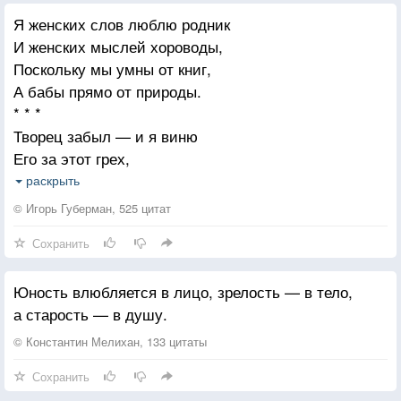
Я женских слов люблю родник
И женских мыслей хороводы,
Поскольку мы умны от книг,
А бабы прямо от природы.
* * *
Творец забыл — и я виню
Его за этот грех,
Внести в судьбы моей меню
раскрыть
Финансовый успех.
© Игорь Губерман, 525 цитат
* * *
Сохранить
Ах, юность, юность! Ради юбки
Самоотверженно и вдруг
Юность влюбляется в лицо, зрелость — в тело,
Душа кидается в поступки,
а старость — в душу.
Руководимые из брюк.
* * *
© Константин Мелихан, 133 цитаты
Пути добра с путями зла
Сохранить
Так перепутались веками,