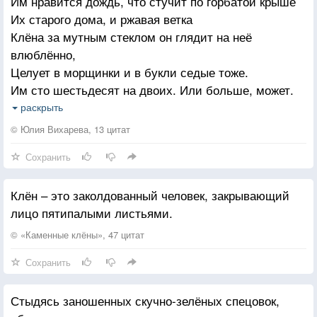
Им нравится дождь, что стучит по горбатой крыше
Клён роняет в сентябре
Их старого дома, и ржавая ветка
Клёна за мутным стеклом он глядит на неё
Сколько счастья не прописывай,
влюблённо,
Ты пойми, одно пойми,
Целует в морщинки и в букли седые тоже.
Замело дороги листьями,
Им сто шестьдесят на двоих. Или больше, может.
Да так сильно, не пройти
Но думать о возрасте в возрасте — много чести.
раскрыть
Куда интересней встречать эту осень вместе.
Жаль всевышним не придуманно,
© Юлия Вихарева, 13 цитат
Он вслух ей читает. Она ему шарфик вяжет,
Таких для поиска систем,
Сохранить
(А может и шапку. А может и свитер даже!)
Что б по первому критерию,
Вот так и сидят под своей кособокой крышей
Нас лишали всех проблем
Клён – это заколдованный человек, закрывающий
И слушают дождик — и рады тому, что слышат.
лицо пятипалыми листьями.
Снизошли же разработчикам,
Боже, свет и благодать,
© «Каменные клёны», 47 цитат
Что б могли они побольше нам,
Сохранить
Информации подать
Стыдясь заношенных скучно-зелёных спецовок,
Может в будущем, когда-нибудь,