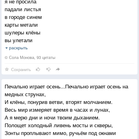
я не просила
Позовёт- и уйдёшь за ним.
падали листья
в городе синем
карты метали
шулеры клёны
вы улетали
юным влюбленным
раскрыть
думаю, счастье
© Сола Монова, 93 цитаты
встретилось мне бы
Сохранить
если бы счастье
падало с неба
Печально играет осень...Печально играет осень на
вы обернулись
медных струнах,
чуждым и старым
И клёны, понурив ветви, вторят молчанием.
вы не вернулись
Весь мир измеряет время в часах и лунах,
в полном составе
А я мерю дни и ночи твоим дыханием.
кто вас настроил?
Полощет холодный ливень мосты и скверы,
чей это голос?
Зонты проплывают мимо, ручьём под окнами
думала — стройная