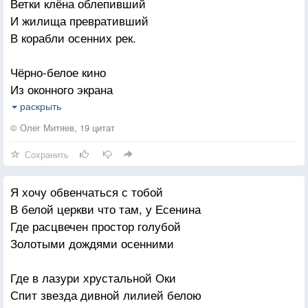
Ветки клёна облепивший
помнить вину ли?
И жилища превративший
сделаю вид
В корабли осенних рек.
будто вы не вернулись
Чёрно-белое кино
Из оконного экрана
Ежегодно, но нежданно
раскрыть
Начинается оно.
© Олег Митяев, 19 цитат
Сохранить
Расскажи мне о себе —
Я тебя совсем не знаю,
Я хочу обвенчаться с тобой
И, пускай не уставая,
В белой церкви что там, у Есенина
За окошком валит снег.
Где расцвечен простор голубой
Золотыми дождями осенними
Расскажи мне о себе,
О дневных своих заботах,
Где в лазури хрустальной Оки
Расскажи, какой он, тот, кто
Спит звезда дивной лилией белою
Должен быть в твоей судьбе.