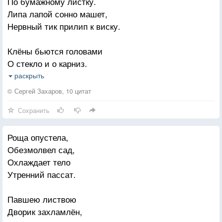
По бумажному листку.
Последний праздник ей даря,
Липа лапой сонно машет,
Кружа над сказкой золотою,
Нервный тик прилип к виску.
Порхали феи октября.
Клёны бьются головами
О стекло и о карниз.
Стихотворными словами
раскрыть
Щекочу в потёмках лист.
© Сергей Захаров, 10 цитат
Сохранить
По бумаге пляшет слово
И чеканит шаг всерьёз,
Роща опустела,
А на землю небо снова
Обезмолвел сад,
Уронило слёзы звёзд.
Охлаждает тело
Утренний пассат.
Павшею листвою
Дворик захламлён,