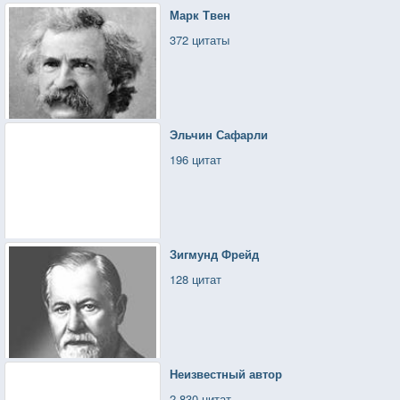
Марк Твен
Рубил,
372 цитаты
Рубил,
Рубил,
Рубил...
Эльчин Сафарли
В апреле клён был полон силы,
196 цитат
Ему уж шёл десятый год.
Красивый, сильный, легкокрылый,
Посмотришь - сердце запоёт.
Был предан солнцу беззаветно,
Зигмунд Фрейд
Тянулся ветвями к нему.
128 цитат
И почки, наполняясь жизнью,
Встречали чудную весну.
Вот так бывает в нашей жизни.
Неизвестный автор
Не думая. с плеча рубил.
2 830 цитат