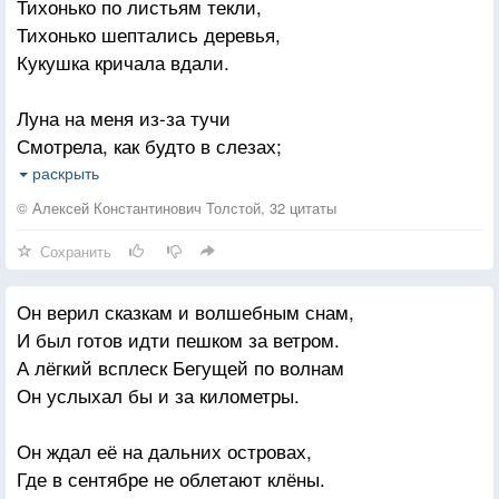
Тихонько по листьям текли,
Мне будет сниться.
Это всё потонет в белом,
Тихонько шептались деревья,
Всё зима запорошит.
Кукушка кричала вдали.
Когда я в среду кружил над городом,
Ты шла в пальто, с приподнятым воротом
Луна на меня из-за тучи
И я подумал ещё тогда, мол,
Смотрела, как будто в слезах;
Белая птица.
Сидел я под кленом и думал,
раскрыть
И думал о прежних годах.
А на дворе уже октябрь —
© Алексей Константинович Толстой, 32 цитаты
Небесных тайн стихотворение.
Сохранить
Не знаю, была ли в те годы
Для тех, кто видел, раз хотя бы,
Душа не порочна моя?
Как клён меняет оперение.
Он верил сказкам и волшебным снам,
Но многому б я не поверил,
И был готов идти пешком за ветром.
Не сделал бы многого я.
А дождь — лишь выписка из правил:
А лёгкий всплеск Бегущей по волнам
Я просто облако пришпорил.
Он услыхал бы и за километры.
Теперь же мне стали поняты
Я по любви поминки справил,
Обман, и коварство, и зло,
И снова Господу проспорил
Он ждал её на дальних островах,
И многие светлые мысли
Где в сентябре не облетают клёны.
Одну за другой унесло.
Я по любви поминки справил,