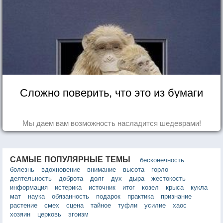
Сложно поверить, что это из бумаги
Мы даем вам возможность насладится шедеврами!
САМЫЕ ПОПУЛЯРНЫЕ ТЕМЫ
бесконечность
болезнь
вдохновение
внимание
высота
горло
деятельность
доброта
долг
дух
дыра
жестокость
информация
истерика
источник
итог
козел
крыса
кукла
мат
наука
обязанность
подарок
практика
признание
растение
смех
сцена
тайное
туфли
усилие
хаос
хозяин
церковь
эгоизм