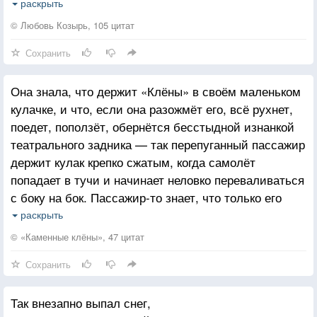
И нет у любви моей ни границ, ни меры,
думала — молодость
раскрыть
Её не сдержать внутри, не зашторить стёклами.
думала — можно
© Любовь Козырь, 105 цитат
О скорой зиме непрестанно поют ветра,
думала — праздник
Сохранить
Но чувство в душе — цветущее и весеннее.
раз, и подножка
Мы вместе пускай только с вечера до утра,
дурочка — навзничь
Она знала, что держит «Клёны» в своём маленьком
Есть два выходных, и это сродни спасению.
горизонтальна
кулачке, и что, если она разожмёт его, всё рухнет,
связь поколений
поедет, поползёт, обернётся бесстыдной изнанкой
чем вертикальней
театрального задника — так перепуганный пассажир
тем — параллельней
держит кулак крепко сжатым, когда самолёт
у шутовского
попадает в тучи и начинает неловко переваливаться
низкая стоимость
с боку на бок. Пассажир-то знает, что только его
разве такого я
желание приземлиться, остаться живым, увидеть
счастья достойна?
раскрыть
черепичные крыши города и серую посадочную
вы не клялись мне
© «Каменные клёны», 47 цитат
полосу аэропорта держит эту бессмысленную
я не просила
Сохранить
железную коробку в воздухе, только его жадное
падали листья
желание, только его.
в городе синем
Так внезапно выпал снег,
помнить обиду?