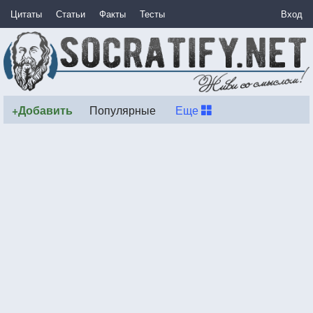
Цитаты
Статьи
Факты
Тесты
Вход
+Добавить
Популярные
Еще