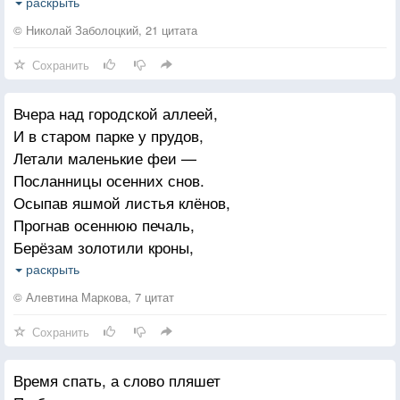
Пусть на заре листы твои умоет
раскрыть
Роса полей.
© Николай Заболоцкий, 21 цитата
Сохранить
Когда ж гроза над миром разразится
И ураган,
Вчера над городской аллеей,
Они заставят до земли склониться
И в старом парке у прудов,
Твой тонкий стан.
Летали маленькие феи —
Посланницы осенних снов.
Но даже впав в смертельную истому
Осыпав яшмой листья клёнов,
От этих мук,
Прогнав осеннюю печаль,
Подобно древу осени простому,
Берёзам золотили кроны,
С молчи, мой друг.
Устроив пышный фестиваль.
раскрыть
В пейзаж полуденного солнца,
Не забывай, что выпрямится снова,
© Алевтина Маркова, 7 цитат
Добавив золота штрихи,
Не искривлен,
Сохранить
С душою тонкой стихотворца,
Но умудрен от разума земного,
Слагали осени стихи.
Осенний клен.
Время спать, а слово пляшет
Шурша янтарною листвою,