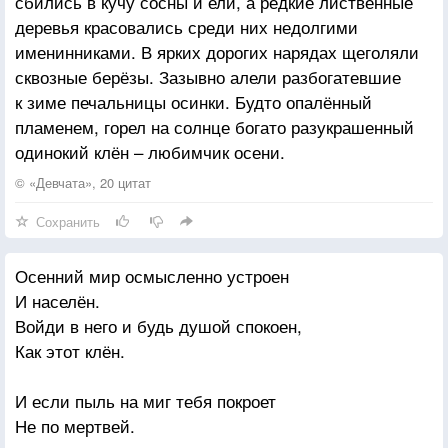
сбились в кучу сосны и ели, а редкие лиственные
Разработают они,
деревья красовались среди них недолгими
Ту систему гениальную,
именинниками. В ярких дорогих нарядах щеголяли
Что откроет свет любви
сквозные берёзы. Зазывно алели разбогатевшие
к зиме печальницы осинки. Будто опалённый
Окунёт нас в мир не пафосный,
пламенем, горел на солнце богато разукрашенный
В мир добра где яркий свет,
одинокий клён – любимчик осени.
Я на форуме запрашивал,
Но таких пока что нет.
© «Девчата», 20 цитат
Сохранить
Осенний мир осмысленно устроен
И населён.
Войди в него и будь душой спокоен,
Как этот клён.
И если пыль на миг тебя покроет
Не по мертвей.