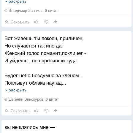
Веткою кривою
раскрыть
Размахался клён.
© Владимир Зангиев, 9 цитат
Сохранить
Скачет одиноко
Грустный воробей,
Вот живёшь ты покоен, приличен,
Солнечное око
Но случается так иногда:
Светится слабей.
Женский голос поманит,покличет -
И уйдёшь , не спросивши куда.
Мерзкая погода
Вышибает дрожь.
Будет небо бездумно за клёном .
Окончания года
Поплывут облака наугад...
Отрешённо ждёшь.
Назовут тебя люди влюблённым
раскрыть
За тяжёлый опущенный взгляд.
© Евгений Винокуров, 6 цитат
Сохранить
А под вечер весенний,птичий,
Лишь осядет берёзовый дым,
вы не клялись мне —
Женский голос певучий покличет,