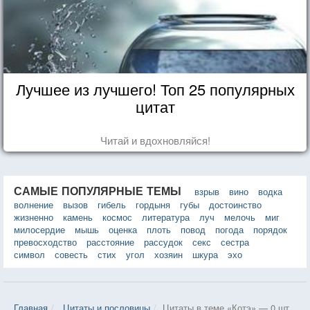
Лучшее из лучшего! Топ 25 популярных
цитат
Читай и вдохновляйся!
САМЫЕ ПОПУЛЯРНЫЕ ТЕМЫ
взрыв
вино
водка
волнение
вызов
гибель
гордыня
губы
достоинство
жизненно
камень
космос
литература
луч
мелочь
миг
милосердие
мышь
оценка
плоть
повод
погода
порядок
превосходство
расстояние
рассудок
секс
сестра
символ
совесть
стих
угол
хозяин
шкура
эхо
Главная
Цитаты и пословицы
Цитаты в теме «Котэ» — 0 шт.