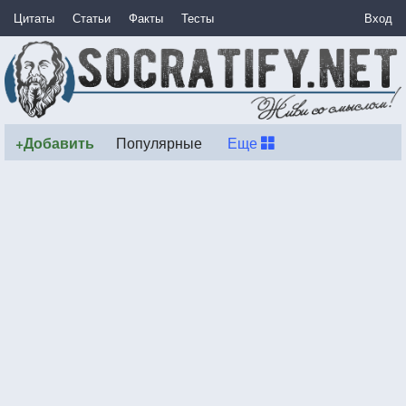
Цитаты
Статьи
Факты
Тесты
Вход
+Добавить
Популярные
Еще