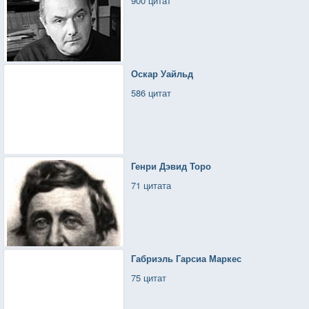
900 цитат
Оскар Уайльд
586 цитат
Генри Дэвид Торо
71 цитата
Габриэль Гарсиа Маркес
75 цитат