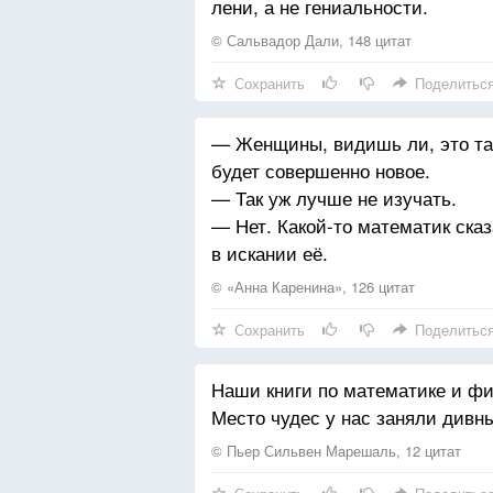
лени, а не гениальности.
© Сальвадор Дали, 148 цитат
Сохранить
Поделитьс
— Женщины, видишь ли, это тако
будет совершенно новое.
— Так уж лучше не изучать.
— Нет. Какой-то математик сказ
в искании её.
© «Анна Каренина», 126 цитат
Сохранить
Поделитьс
Наши книги по математике и фи
Место чудес у нас заняли дивн
© Пьер Сильвен Марешаль, 12 цитат