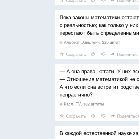
Сохранить
Поделитьс
Пока законы математики остают
с реальностью; как только у ни
перестают быть определенными
© Альберт Эйнштейн, 226 цитат
Сохранить
Поделитьс
— А она права, кстати. У них в
— Отношения математикой не о
А что если она встретит родств
непрактично?
© Касл, TV, 182 цитаты
Сохранить
Поделитьс
В каждой естественной науке за