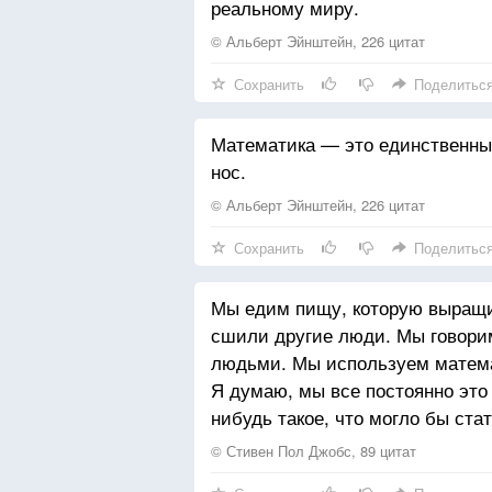
реальному миру.
© Альберт Эйнштейн, 226 цитат
Сохранить
Поделитьс
Математика — это единственны
нос.
© Альберт Эйнштейн, 226 цитат
Сохранить
Поделитьс
Мы едим пищу, которую выращи
сшили другие люди. Мы говори
людьми. Мы используем матема
Я думаю, мы все постоянно это 
нибудь такое, что могло бы ста
© Стивен Пол Джобс, 89 цитат