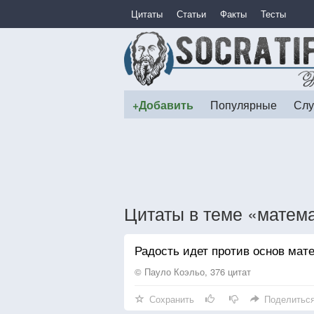
Цитаты
Статьи
Факты
Тесты
+Добавить
Популярные
Слу
Цитаты в теме «матем
Радость идет против основ мате
© Пауло Коэльо, 376 цитат
Сохранить
Поделитьс