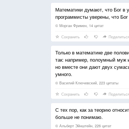
Математики думают, что Бог в у
программисты уверены, что Бог
© Морган Фримен, 14 цитат
Сохранить
Поделитьс
Только в математике две полов
так: например, полоумный муж 
но вместе они дают двух сумас
умного.
© Василий Ключевский, 223 цитаты
Сохранить
Поделитьс
С тех пор, как за теорию относ
больше не понимаю.
© Альберт Эйнштейн, 226 цитат