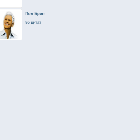
Пол Брегг
95 цитат