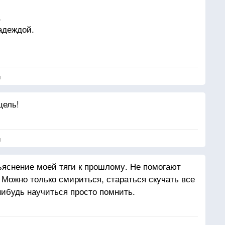
ые обещанья,
,
 пониманья,
адеждой.
 пошита…
 открытой.
режде.
 по моде.
 ей подходит…
я
крашают.
грает…
цель!
ут,
.
я
я,
ъяснение моей тяги к прошлому. Не помогают
ждут,
 Можно только смириться, стараться скучать все
уться.
нибудь научиться просто помнить.