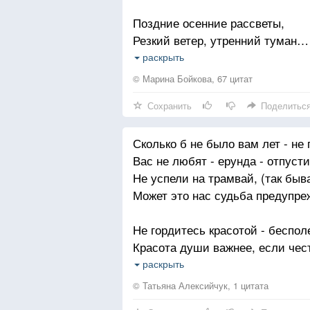
Поздние осенние рассветы,
Резкий ветер, утренний туман…
Кофе, Шоколад и Сигареты,
раскрыть
И ушедший в прошлое роман…
© Марина Бойкова, 67 цитат
Сохранить
Поделитьс
И особый запах хризантемы,
Чуть прохладный мятный арома
Сколько б не было вам лет - не 
Что дает надежду перемены…
Вас не любят - ерунда - отпусти
Сигареты… Кофе… Шоколад…
Не успели на трамвай, (так быва
Может это нас судьба предупре
Миллионы женщин любят осен
Листопад и звон дождливых ст
Не гордитесь красотой - беспол
Тщательно отмеренные дозы —
Красота души важнее, если чес
Кофе… Шоколад… И поцелуй…
Коль не ладятся дела - подожди
раскрыть
И на красный, никогда, не бегите
© Татьяна Алексийчук, 1 цитата