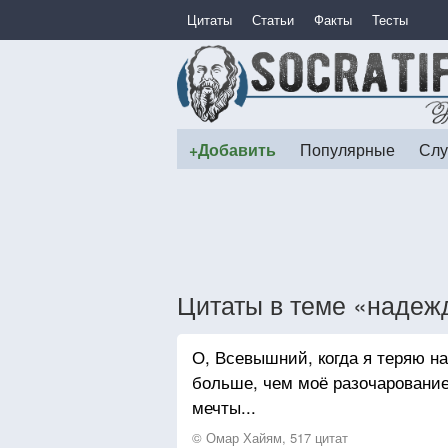
Цитаты
Статьи
Факты
Тесты
+Добавить
Популярные
Слу
Цитаты в теме «надеж
О, Всевышний, когда я теряю н
больше, чем моё разочарование
мечты...
© Омар Хайям, 517 цитат