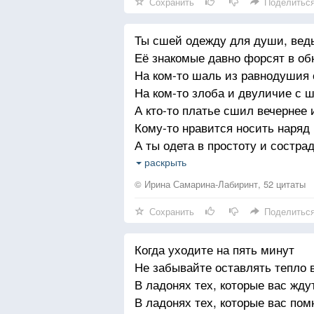
Сохранить
Поделитьс
Ты сшей одежду для души, вед
Её знакомые давно форсят в об
На ком-то шаль из равнодушия 
На ком-то злоба и двуличие с 
А кто-то платье сшил вечернее 
Кому-то нравится носить наряд 
А ты одета в простоту и состр
Они не в моде и остались без 
раскрыть
Ты в детстве платье из довери
© Ирина Самарина-Лабиринт, 52 цитаты
Твоя душа его с годами износил
Сохранить
Поделитьс
Оно теперь трещит по швам и с
Но зло и зависть для души не
Когда уходите на пять минут
Зачем пытаться не свою носить
Не забывайте оставлять тепло 
Взамен сомнениям примерь к д
В ладонях тех, которые вас жду
Наряд из сплетен, как костюм д
В ладонях тех, которые вас пом
Фальшивых масок на душе сов