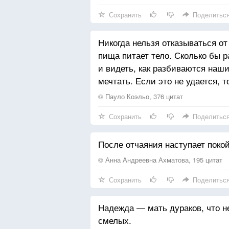
Сохранить
Поделитьс
Никогда нельзя отказываться от
пища питает тело. Сколько бы 
и видеть, как разбиваются наш
мечтать. Если это не удается, 
© Пауло Коэльо, 376 цитат
Сохранить
Поделитьс
После отчаяния наступает покой
© Анна Андреевна Ахматова, 195 цитат
Сохранить
Поделитьс
Надежда — мать дураков, что 
смелых.