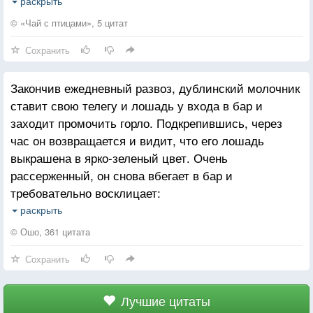
очень успокоительное в том, что я прихожу сюда
раскрыть
каждое субботнее утро, завтракаю одним и тем же,
© «Чай с птицами», 5 цитат
вижу все те же лица, сижу на своем любимом
Сохранить
месте и разглядываю прохожих.
Закончив ежедневный развоз, дублинский молочник
ставит свою телегу и лошадь у входа в бар и
заходит промочить горло. Подкрепившись, через
час он возвращается и видит, что его лошадь
выкрашена в ярко-зеленый цвет. Очень
рассерженный, он снова вбегает в бар и
требовательно восклицает:
— Кто из вас покрасил в зеленый цвет мою
раскрыть
лошадь?
© Ошо, 361 цитата
Встает ирландский гигант двухметрового роста и,
Сохранить
возвышаясь над ним, как башня, говорит:
— Я. Есть вопросы?
Молочник нервно усмехается и отвечает:
Лучшие цитаты