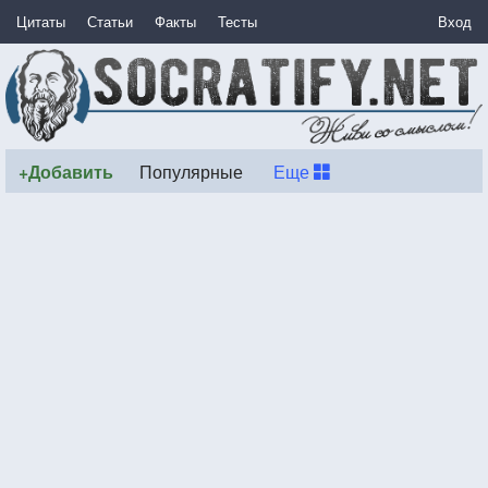
Цитаты
Статьи
Факты
Тесты
Вход
+Добавить
Популярные
Еще