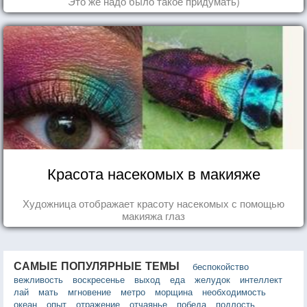
Это же надо было такое придумать)
Красота насекомых в макияже
Художница отображает красоту насекомых с помощью
макияжа глаз
САМЫЕ ПОПУЛЯРНЫЕ ТЕМЫ
беспокойство
вежливость
воскресенье
выход
еда
желудок
интеллект
лай
мать
мгновение
метро
морщина
необходимость
океан
опыт
отражение
отчаянье
победа
подлость