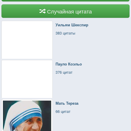
— Я только хотел вам сказать, что первый слой
высох!
Случайная цитата
Уильям Шекспир
383 цитаты
Пауло Коэльо
376 цитат
Мать Тереза
66 цитат