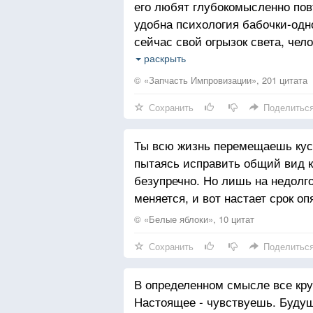
его любят глубокомысленно пов
удобна психология бабочки-одн
сейчас свой огрызок света, че
и не думай ни о чем, заплатишь 
раскрыть
Я говорю с людьми, несущими э
© «Запчасть Импровизации», 201 цитата
что мир разбился. В их наивных
Сохранить
Поделитьс
трещинами, развалился на куцы
настоящим, потому что жить п
Ты всю жизнь перемещаешь кусо
А жизнь, она ведь включает в се
пытаясь исправить общий вид к
времена. И я говорю: живи, люб
безупречно. Но лишь на недолг
настоящему, в нем разлита люб
меняется, и вот настает срок оп
дроби себя на дни, не отрицай
раненым зверем ни в прошлом, 
© «Белые яблоки», 10 цитат
счастливым, потому что счастье
Сохранить
Поделитьс
— в глазах смотрящего.
В определенном смысле все кру
Настоящее - чувствуешь. Будущ