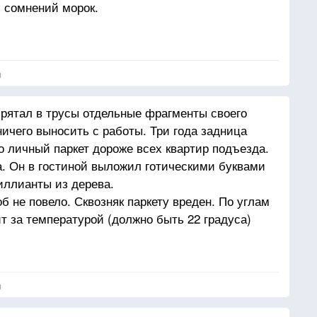
 сомнений морок.
очно — штилем
 очень дорог.
я
будет ветер
толкать прохожих
прятал в трусы отдельные фрагменты своего
орвав куплете,
ичего выносить с работы. Три года задница
 отложит
го личный паркет дороже всех квартир подъезда.
а. Он в гостиной выложил готическими буквами
солнце будет
риллианты из дерева.
о букета
об не повело. Сквозняк паркету вреден. По углам
ном блюде
т за температурой (должно быть 22 градуса)
ступит лето.
напряжении. Мебель на войлочных подушечках.
браке дороже оказалась возможность трахнуть
идоров. Она неделю там уняться не могла.
я
щее и горячие блины. И форточки открывала
кой системы. Издевалась над линолеумом как