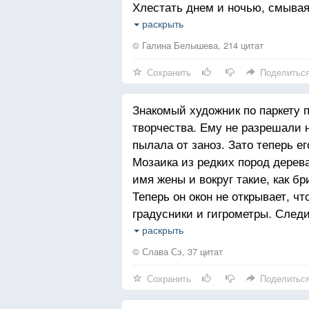
Хлестать днем и ночью, смывая
Я знаю, что буря закончится т
раскрыть
Ты даже в разлуке мне близок и
© Галина Белышева, 214 цитат
Сохранить
Поделитьс
Когда ты вернешься, наверное, 
Шуметь, хулиганить и в спины 
Знакомый художник по паркету 
Он песню тоски, на последнем с
творчества. Ему не разрешали н
С собой унесет И на время пока
пылала от заноз. Зато теперь е
Мозаика из редких пород дерев
Когда ты вернешься, наверное, 
имя жены и вокруг такие, как б
Сиять на росе в лепестках твоег
Теперь он окон не открывает, чт
И ягод лесных аромат на плетё
градусники и гигрометры. Следи
Когда ты вернешься, повсюду на
и за влажностью. Постоянно в 
раскрыть
А жена ушла, к таксисту. Ей в 
© Слава Сэ, 37 цитат
об пол банку маринованных пом
Сохранить
Поделитьс
Роняла невзначай мокрое, режу
и закрывала хаотично, без вся