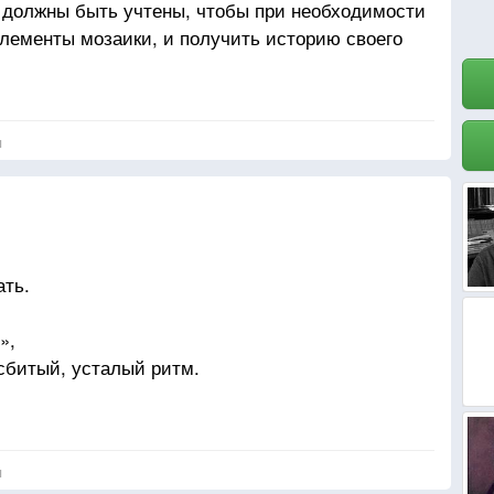
- должны быть учтены, чтобы при необходимости
элементы мозаики, и получить историю своего
я
ать.
»,
сбитый, усталый ритм.
рством чертит чем —
т.
я
ет солью,