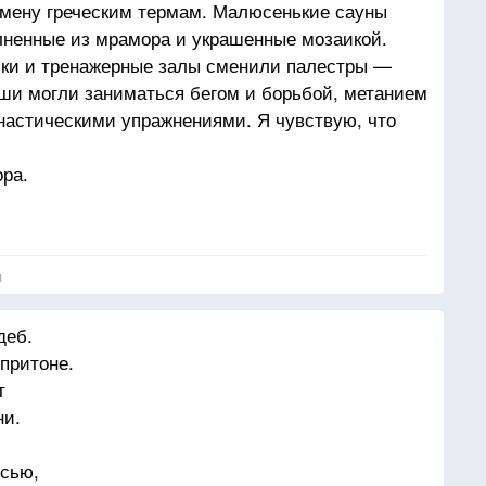
мену греческим термам. Малюсенькие сауны
лненные из мрамора и украшенные мозаикой.
й нравилось, какой таксист не нервный
ки и тренажерные залы сменили палестры —
ши могли заниматься бегом и борьбой, метанием
мнастическими упражнениями. Я чувствую, что
ора.
ации личного пространства. Карциномы модных
. Саркомы рекламных роликов, взывающих
я
деб.
притоне.
т
ни.
ысью,