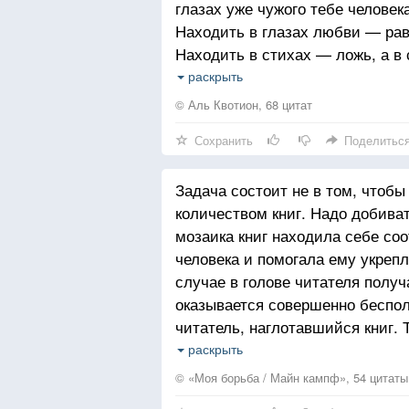
глазах уже чужого тебе человек
Находить в глазах любви — рав
Лишь душа ее, может, бывает р
Находить в стихах — ложь, а в
Осторожно, чтобы не помешать.
так. Обними и узнаешь, что тел
раскрыть
Все в порядке, мама. Всего лиш
Ты узнаешь, что тепло сердца 
Научиться мне без тебя дышать
© Аль Квотион, 68 цитат
рукам.
Сохранить
Поделитьс
Что родство по духу чувствуетс
меня, и пусть вокруг поднимает
Задача состоит не в том, чтоб
рождаются новые миры и сгора
количеством книг. Надо добива
телами, спрятанное молчаливым
мозаика книг находила себе со
существованием оправдывает в
человека и помогала ему укреп
случае в голове читателя получ
оказывается совершенно беспол
читатель, наглотавшийся книг.
считает себя «образованным», в
раскрыть
обогатился знаниями, а между т
© «Моя борьба / Майн кампф», 54 цитаты
он все больше и больше удаляет