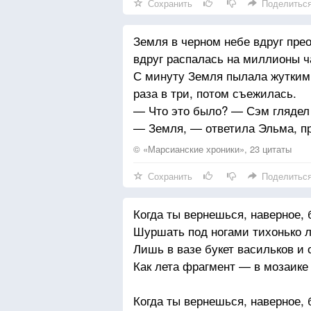
Сохранить
Поделитьс
либо в санатории, либо «полит
Земля в черном небе вдруг пре
вдруг распалась на миллионы ч
С минуту Земля пылала жутким
раза в три, потом съежилась.
— Что это было? — Сэм глядел 
— Земля, — ответила Эльма, пр
© «Марсианские хроники», 23 цитаты
Сохранить
Поделитьс
Когда ты вернешься, наверное, 
Шуршать под ногами тихонько 
Лишь в вазе букет васильков и
Как лета фрагмент — в мозаике
Когда ты вернешься, наверное, 