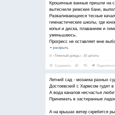
Крошечные ванные пришли на с
могла.
вытеснили римские бани, выпо
Или наденет каблуки и ходит. Е
Разваливающиеся тесные качал
абсолютно.
гимнастические школы, где юно
копья и диска, плаванием и ги
уменьшаюсь.
Прогресс не оставляет мне выб
Крысы и мыши на игле минимиз
раскрыть
каталогов итальянской мебели
© «Тяжелый дождь», 33 цитаты
к ничтожеству.
Сохранить
Поделитьс
Летний сад - мозаика разных су
Достоевский с Хармсом гудят в 
А вода каналов несчастья люби
Принимать в застиранные ладо
А на крышах ветер скребется р