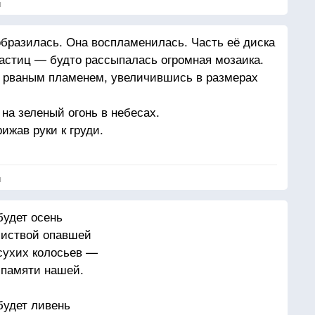
я
иком» в парламенте.
образилась. Она воспламенилась. Часть её диска
астиц — будто рассыпалась огромная мозаика.
 рваным пламенем, увеличившись в размерах
на зеленый огонь в небесах.
ижав руки к груди.
я
будет осень
листвой опавшей
 сухих колосьев —
 памяти нашей.
будет ливень