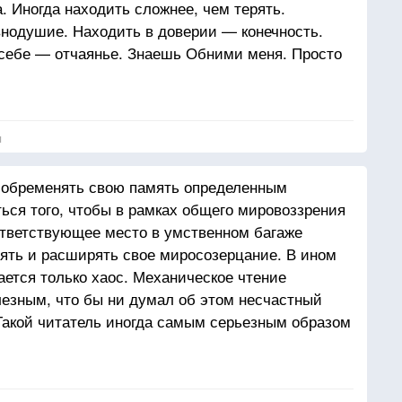
а. Иногда находить сложнее, чем терять.
нодушие. Находить в доверии — конечность.
ядом.
 себе — отчаянье. Знаешь Обними меня. Просто
о умеет петь, рассказывая больше, чем слова.
ь надо
— не метафора, а тихая данность, струящаяся по
.
я
я намного острее, чем навыки страсти. Обними
ся ветер и бесконечно падают звезды, пусть
ы обременять свою память определенным
ют древние боги, пусть Но между нашими
ться того, чтобы в рамках общего мировоззрения
и обьятиями, останется то, что одним своим
ответствующее место в умственном багаже
се.
лять и расширять свое миросозерцание. В ином
ается только хаос. Механическое чтение
езным, что бы ни думал об этом несчастный
 Такой читатель иногда самым серьезным образом
оображает, что он хорошо узнал жизнь, что он
ем на деле по мере роста такого «образования»
ся от своей цели. В конце концов, он кончит