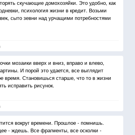
торять скучающие домохозяйки. Это удобно, как
одневки, психология жизни в кредит. Возьми
ловек, сыто зевни над урчащими потребностями
ты только завтра, а это так далеко от тебя.
ту простую мысль как знамя, и вдруг понимаю,
, верящих в бесконечное добро глазах он пошел
я
е обломки времен, на мозаику мелочей. Живи
рошлым или будущим так больно.
чки мозаики вверх и вниз, вправо и влево,
бя все, она не имеет границ, она не делится на
артины. И порой это удается, все выглядит
и жизнь, цени прошлое, оно учило тебя, радуйся
ое время. Становишься старше, что то в жизни
овь, верь в будущее, оно принадлежит тебе, не
ять исправить рисунок.
 целостности бытия, ни запирай душу свою
ни в будущем, ни в настоящем. И будь
 не в выбранном куске судьбы, оно, как и красота
я
тится вокруг времени. Прошлое - помнишь.
ее - ждешь. Все фрагменты, все осколки -