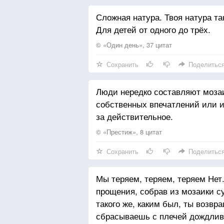
Собирая мозаику давних дней.
Сложная натура. Твоя натура та
Я уже давно позабыла сколько 
Для детей от одного до трёх.
Не скучать о ней.
© «Один день», 37 цитат
Не искать намеков и тайных см
Сохранить
Поделитьс
Захлебнувшись на вдохе в разб
Но она мои забирает мысли
Люди нередко составляют мозаи
И с собою их возвращает мне.
собственных впечатлений или и
за действительное.
И о чем — то печалясь, глядит 
С фотографии маленькой у стол
© «Престиж», 8 цитат
Я ее никак не могу покинуть,
Сохранить
Поделитьс
Хоть она полгода назад ушла.
Мы теряем, теряем, теряем Нет
Ничего с собою не взяв в дорогу
прощения, собрав из мозаики су
Иногда проявляясь в коротком с
такого же, каким был, ты возвр
В моей жизни ее до сих пор так 
сбрасываешь с плечей дождлив
Хоть она совсем не осталась в 