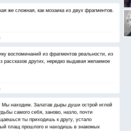
кая же сложная, как мозаика из двух фрагментов.
я себе клялась
ыслов,
я
итом сне.
ку воспоминаний из фрагментов реальности, из
з рассказов других, нередко выдавая желаемое
мне в спину
а.
я
. Мы находим. Залатав дыры души острой иглой
.
дьбы самого себя, заново, назло, почти
не.
ащаешься ты приходишь к другу, устало
много,
ый плащ прошлого и находишь в знакомых
ней.