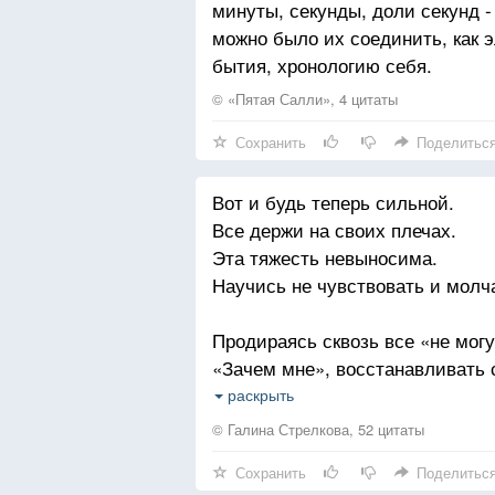
минуты, секунды, доли секунд 
можно было их соединить, как 
бытия, хронологию себя.
© «Пятая Салли», 4 цитаты
Сохранить
Поделитьс
Вот и будь теперь сильной.
Все держи на своих плечах.
Эта тяжесть невыносима.
Научись не чувствовать и молч
Продираясь сквозь все «не могу
«Зачем мне», восстанавливать 
Ну, а память с каким — то упо
раскрыть
То острым на том, что еще боли
© Галина Стрелкова, 52 цитаты
Сохранить
Поделитьс
И фрагменты из прошлого сыпл