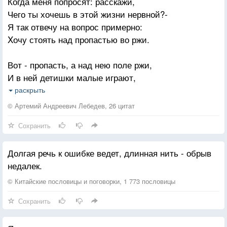
Когда меня попросят: расскажи,
Вероятно, вы даже не заметите ее, а если она вам
Чего ты хочешь в этой жизни нервной?-
понадобится, будете долго искать. Но вот сидя
Куда мы попали, откуда?
Я так отвечу на вопрос примерно:
рядом с обрывом, на высоте, над пропастью, вы
Когда это было и с кем?
Xочу стоять над пропастью во ржи.
будете постоянно ощущать ее присутствие.
Но секс был похожим на чудо
Так и с истиной. Она может быть выученной,
Вне рамок, запретов и схем!
Вот - пропасть, а над нею поле ржи,
понятой, неживой. А может быть в нас.
И в ней детишки малые играют,
И иногда к обрыву подбегают,
раскрыть
А у меня задача: удержи!
© Артемий Андреевич Лебедев, 26 цитат
Сохранить
И я один на всю густую рожь,
Никто не сменит, не придет помочь -
Долгая речь к ошибке ведет, длинная нить - обрыв
Один лишь я - весь долгий день, всю ночь
недалек.
За все в ответе. И меня не трожь!
© Китайские пословицы и поговорки, 1 773 пословицы
Меня не сманят сладкие коржи,
Сохранить
Ведь я стою над пропастью во ржи.