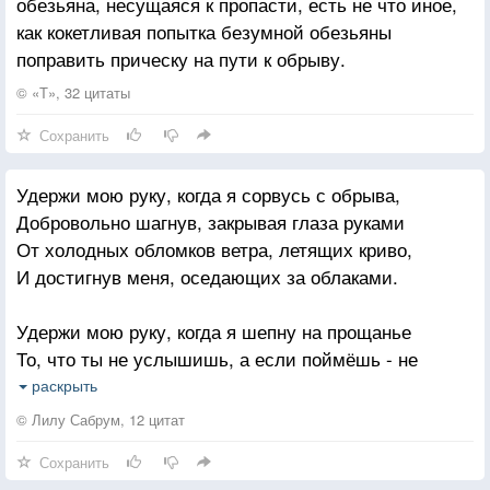
обезьяна, несущаяся к пропасти, есть не что иное,
как кокетливая попытка безумной обезьяны
То одиночества и никого не надо:
поправить прическу на пути к обрыву.
Ни шороха, ни скрипа, ни души,
Ни ласки, ни заботливого взгляда,
© «Т», 32 цитаты
А только тиканья часов в ночной тиши.
Сохранить
А то мне срочно очень-очень нужно
Удержи мою руку, когда я сорвусь с обрыва,
Ты не поймёшь Ведь ты, всего лишь, воск.
Добровольно шагнув, закрывая глаза руками
В объятьях утонуть, чтоб стало душно.
От холодных обломков ветра, летящих криво,
Чтоб поцелуями был снят недавний лоск.
И достигнув меня, оседающих за облаками.
Последними слезами догорая,
Удержи мою руку, когда я шепну на прощанье
Ты молчаливо слушаешь меня.
То, что ты не услышишь, а если поймёшь - не
И, глядя на тебя, я понимаю:
примешь.
«Когда-то догорю вот так и я
раскрыть
Обещаю вернуться. Нет, я не даю обещаний.
© Лилу Сабрум, 12 цитат
Ты не плачь, не ищи, просто помни всегда моё имя.
Избавлюсь от поступков бесполезных,
Сохранить
Во тьме кромешной видя божий лик,