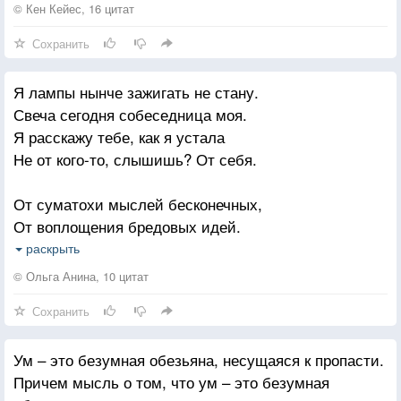
дотянуться рукой. Он сорвал её и с удовольствием
© Кен Кейес, 16 цитат
съел самую вкусную землянику в своей жизни.В
Сохранить
жизни всегда есть достаточно «земляники» для
вашей радости здесь и сейчас, если мы не отдадим
Я лампы нынче зажигать не стану.
всё наше внимание целиком «тиграм».
Свеча сегодня собеседница моя.
На заметку любознательным:
Я расскажу тебе, как я устала
Тигры-парами, мыши-парами...
Не от кого-то, слышишь? От себя.
Мыши не бобры, но дерево точат...
Где есть тигры и мыши - там вкусная земляника...
От суматохи мыслей бесконечных,
Сколько тигров было?
От воплощения бредовых идей.
И оттого, что счастье скоротечно,
раскрыть
От разных ощущений и страстей.
© Ольга Анина, 10 цитат
Сохранить
То я хочу быть ласковой и нежной,
То грязною девчонкою дрянной!
Ум – это безумная обезьяна, несущаяся к пропасти.
Бросаюсь в океан любви безбрежный
Причем мысль о том, что ум – это безумная
С обрыва, у стремясь вниз головой.