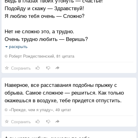
Ведь в глазах твоих утонуть — счастье!
Подойду и скажу — Здравствуй!
Я люблю тебя очень — Сложно?
Нет не сложно это, а трудно.
Очень трудно любить — Веришь?
Подойду я к обрыву крутому
раскрыть
Падать буду — Поймать успеешь?
© Роберт Рождественский, 81 цитата
Сохранить
Ну, а если уеду — Напишешь?
Только мне без тебя трудно!
Наверное, все расставания подобны прыжку с
Я хочу быть с тобою — Слышишь?
обрыва. Самое сложное — решиться. Как только
Ни минуту, ни месяц, а долго
окажешься в воздухе, тебе придется отпустить.
Очень долго, всю жизнь — Понимаешь?
© «Прежде, чем я упаду», 49 цитат
Значит вместе всегда — Хочешь?
Сохранить
Я ответа боюсь — Знаешь?
Ты ответь мне, но только глазами.