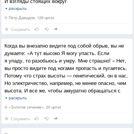
И взгляды стоящих вокруг
Обещаю тебе — ты сгоришь от его огня,
Ты ищешь, невольно, подсказки,
Будет больно и страшно, мучительно горячо!
раскрыть
От чьих-то протянутых рук.
Здравствуй, милая девочка, будем знакомы, я —
© Петр Давыдов, 129 цитат
Та одна из немногих, кто все же его прочел.
Сохранить
Сначала касаетесь нежно,
Потом поцелуи, кивки
Когда вы внезапно видите под собой обрыв, вы не
И с кем-то легко, неизбежно
думаете: «А тут высоко Я могу упасть. Если
Становитесь сразу близки.
я упаду, то разобьюсь и умру. Мне страшно! » Нет,
вы просто видите под ногами пропасть и пугаетесь.
От жара бесстыдных желаний
Потому что страх высоты — генетический, он в нас.
Теряя реальности вкус,
Но электричество, например, не менее опасно, чем
Кого-то сильней прижимая,
высота. И все же, чтобы аккуратно обращаться с
Я чувствую — скоро сорвусь!
розеткой и проводами, мы должны дать себе
раскрыть
инструкцию: «Осторожно! Это может быть опасно!
Нырну, разбежавшись, с обрыва —
© «Золотое сечение», 20 цитат
» Потому что страх электричества — выученный,
Там волны, там брызги и блеск
Сохранить
искусственный.
Чтоб чувствовать жадно, открыто,
Сидя рядом с розеткой, вы не станете паниковать.
Свободный раскованный секс.