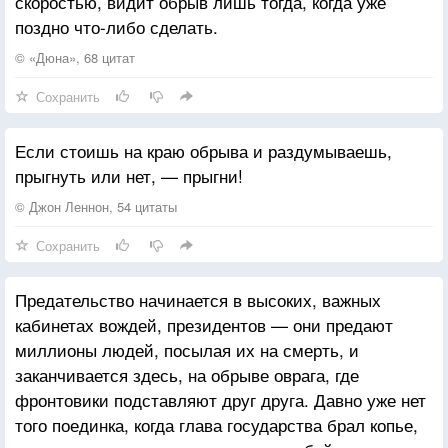
скоростью, видит обрыв лишь тогда, когда уже
На всём лету невзгодами не сбита .
поздно что-либо сделать.
По той что не боится доверять ,
© «Дюна», 68 цитат
Что как ребёнок в пустоту шагает ,
Сохранить
Которой ещё нечего терять ,
Которая пока что обретает...
Если стоишь на краю обрыва и раздумываешь,
прыгнуть или нет, — прыгни!
© Джон Леннон, 54 цитаты
Сохранить
Предательство начинается в высоких, важных
кабинетах вождей, президентов — они предают
миллионы людей, посылая их на смерть, и
заканчивается здесь, на обрыве оврага, где
фронтовики подставляют друг друга. Давно уже нет
того поединка, когда глава государства брал копье,