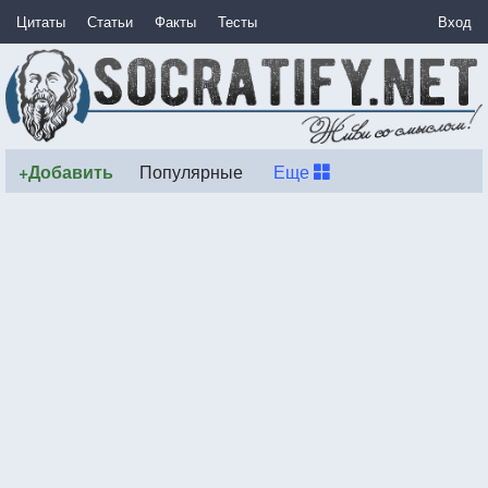
Цитаты
Статьи
Факты
Тесты
Вход
+Добавить
Популярные
Еще