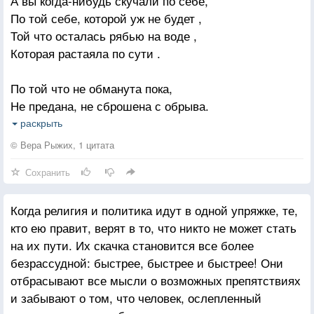
А вы когда-нибудь скучали по себе,
По той себе, которой уж не будет ,
Ты ответь мне глазами — Любишь?
Той что осталась рябью на воде ,
Если да, то тебе обещаю,
Которая растаяла по сути .
Что ты самой счастливой будешь.
Если нет, то тебя умоляю
По той что не обманута пока,
Не предана, не сброшена с обрыва.
Не кори своим взглядом, не надо,
По той что невесома и легка ...
Не тяни за собою в омут,
раскрыть
Которой незнакома точка срыва .
Но меня ты чуть-чуть помни
© Вера Рыжих, 1 цитата
Я любить тебя буду — Можно?
Сохранить
По той которой чужд ещё обман ,
Которая не чувствует подвоха ,
Даже если нельзя Буду!
Когда религия и политика идут в одной упряжке, те,
Не видит ложь, что спрятана в карман .
И всегдя я прийду на помощь,
кто ею правит, верят в то, что никто не может стать
По той что ещё в общем-то дурёха .
Если будет тебе трудно.
на их пути. Их скачка становится все более
безрассудной: быстрее, быстрее и быстрее! Они
А вы когда-нибудь скучали по себе ,
отбрасывают все мысли о возможных препятствиях
По той наивной, доброй и открытой,
и забывают о том, что человек, ослепленный
По той что ещё в жизненной борьбе ,