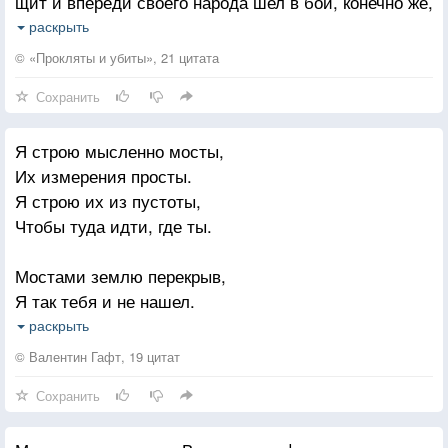
щит и впереди своего народа шел в бой, конечно же,
за свободу, за независимость, за правое дело.
раскрыть
Вместо честного поединка творится коварная
© «Прокляты и убиты», 21 цитата
надуваловка.
Сохранить
Я строю мысленно мосты,
Их измерения просты.
Я строю их из пустоты,
Чтобы туда идти, где ты.
Мостами землю перекрыв,
Я так тебя и не нашел.
Открыл глаза, а там обрыв,
раскрыть
Мой путь закончен, я пришел
© Валентин Гафт, 19 цитат
Сохранить