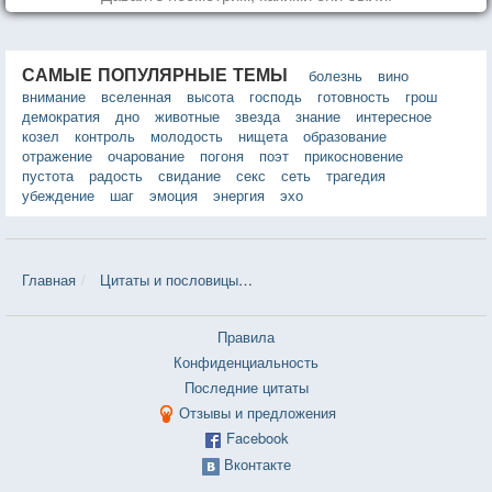
САМЫЕ ПОПУЛЯРНЫЕ ТЕМЫ
болезнь
вино
внимание
вселенная
высота
господь
готовность
грош
демократия
дно
животные
звезда
знание
интересное
козел
контроль
молодость
нищета
образование
отражение
очарование
погоня
поэт
прикосновение
пустота
радость
свидание
секс
сеть
трагедия
убеждение
шаг
эмоция
энергия
эхо
Главная
Цитаты и пословицы
Цитаты в теме «Обрыв» — 70 шт.
Правила
Конфиденциальность
Последние цитаты
Отзывы и предложения
Facebook
Вконтакте