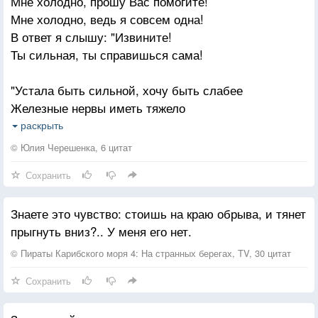
Мне холодно, прошу Вас помогите!
Мне холодно, ведь я совсем одна!
В ответ я слышу: "Извините!
Ты сильная, ты справишься сама!
"Устала быть сильной, хочу быть слабее
Железные нервы иметь тяжело
Ведь слабых по жизни — обычно жалеют,
раскрыть
А сильных с обрывов толкают назло
© Юлия Черешенка, 6 цитат
Сохранить
Устала быть мудрой, решая проблемы —
Совсем не свои, а каких-то людей
Знаете это чувство: стоишь на краю обрыва, и тянет
Дай, Господи, силы заполнить пробелы —
прыгнуть вниз?.. У меня его нет.
Начать наконец-то жить жизнью своей
© Пираты Карибского моря 4: На странных берегах, TV, 30 цитат
Устала быть умною «справочной службой»,
Сохранить
С утра с телефонов — десятки звонков
А нужно ли мне это? Мне это нужно —