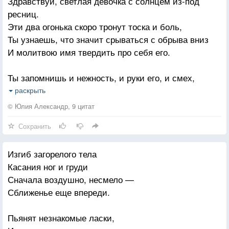
Здравствуй, светлая девочка с солнцем из-под
Быть мудрой овцою при стаде волков?
ресниц.
Эти два огонька скоро тронут тоска и боль,
Устала, нет силы Все просто - Достали!
Ты узнаешь, что значит срываться с обрыва вниз
На хрупкие плечи свалили свой воз
И молитвою имя твердить про себя его.
Я б рада помочь, но ведь я — не из стали!
Я б рада спасти, но ведь я — не Христос!
Ты запомнишь и нежность, и руки его, и смех,
Будешь ждать его вечность, мечтая о стуке в дверь,
Устала наверное, просто — устала
раскрыть
Понимая, что ты для него лишь одна из тех,
Ведь всё - как обычно - дела, суета
© Юлия Александр, 9 цитат
Кто с ним делит всю душу. И он с кем — всего
Себя за работой — совсем растеряла
Сохранить
постель.
Исчерпаны силы — внутри пустота.
Изгиб загорелого тела
И ты будешь читать его, каждое слово, миг
Касания ног и груди
До рассвета смакуя, любить кружева из слов,
Сначала воздушно, несмело —
Ты его будешь знать самой сложной из лучших
Сближенье еще впереди.
книг,
Он тебя — наизусть, не читая твоих стихов.
Пьянят незнакомые ласки,