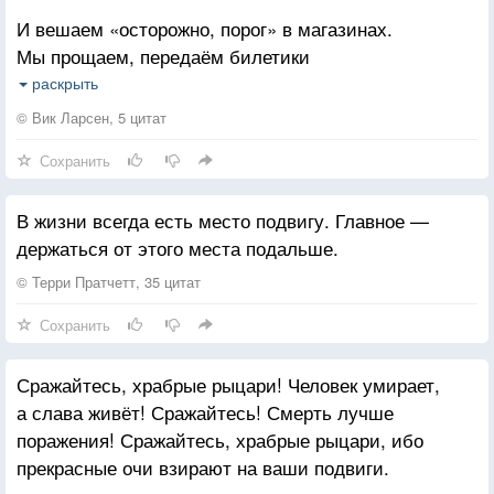
И вешаем «осторожно, порог» в магазинах.
Мы прощаем, передаём билетики
И нам хочется взять (бы) домой
раскрыть
Замёрзших и голодных животных;
© Вик Ларсен, 5 цитат
Сохранить
Мы чувствуем, что люди — хорошие всё же,
И оставляем на чай, и немного боимся,
В жизни всегда есть место подвигу. Главное —
Что бог существует и видит нас.
держаться от этого места подальше.
И бог тоже хороший.
© Терри Пратчетт, 35 цитат
И хочется нам не разрушать,
Сохранить
А строить, и мир посмотреть хочется,
И улыбаться, и любовь дарить
Сражайтесь, храбрые рыцари! Человек умирает,
Просто так хочется.
а слава живёт! Сражайтесь! Смерть лучше
поражения! Сражайтесь, храбрые рыцари, ибо
Нам не жалко лишних копеек для нищих,
прекрасные очи взирают на ваши подвиги.
И кто-то спонсирует приюты,