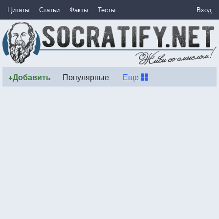
Цитаты
Статьи
Факты
Тесты
Вход
+Добавить
Популярные
Еще