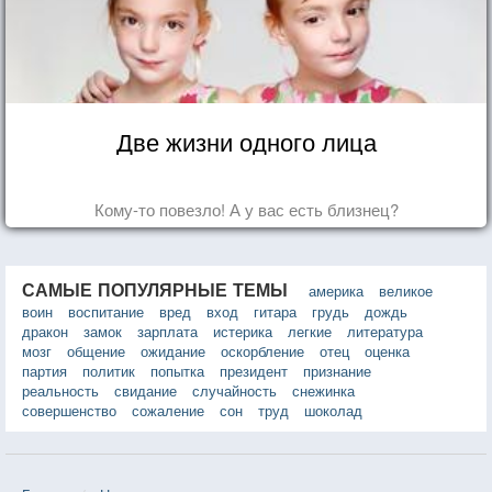
Две жизни одного лица
Кому-то повезло! А у вас есть близнец?
САМЫЕ ПОПУЛЯРНЫЕ ТЕМЫ
америка
великое
воин
воспитание
вред
вход
гитара
грудь
дождь
дракон
замок
зарплата
истерика
легкие
литература
мозг
общение
ожидание
оскорбление
отец
оценка
партия
политик
попытка
президент
признание
реальность
свидание
случайность
снежинка
совершенство
сожаление
сон
труд
шоколад