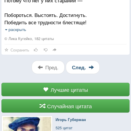
Потому что нет у них стараний —
Побороться. Выстоять. Достигнуть.
Победить все трудности блестяще!
Встав с колен, победным громом крикнуть:
раскрыть
— Совершил Я Подвиг Настоящий!
© Лика Кугейко, 182 цитаты
Сохранить
Пред.
След.
Лучшие цитаты
Случайная цитата
Игорь Губерман
525 цитат