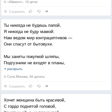
И выставки делает,
© «Айвенго», 19 цитат
И в космос летает кто-то из нас —
Сохранить
Работа такая, и звоним успокоить близких,
Ты никогда не будешь папой,
И шутки пересказываем,
Я никогда не буду мамой:
И делимся впечатлениями,
Нам ведом мир контрацептивов —
И всякие подвиги совершаем —
Они спасут от бытовухи.
Ради счастья.
Мы заняты покупкой шляпы,
Мы учим другие языки —
Подгузники не входят в планы,
Для общения, мы устраиваем олимпиады,
Мы лучше купим много пива
раскрыть
Где неважно, кто победил,
В ближайшей вытертой пивнухе.
© Сола Монова, 93 цитаты
Плачем от избытка эмоций,
Сохранить
Привычные аксессуары —
Участвуем в парадах,
Зубные щетки в косметичке,
Неловко обнимаем любимых
Хочет женщина быть красивой,
Баланс для разговора с мамой,
Полузабытых бабушек и дедушек.
С гордо поднятой головой,
Для разговора по шаблону: