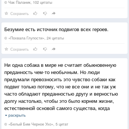
мужчин, это лишь видимость. Половым членом
Громких подвигов не содея,
А мало склонны к героизму
А кому-то нужна война.
© Чак Паланик, 102 цитаты
даже гвоздя не забьёшь.
В жертву отданные мелочам,
Рабы губительных привычек.
Сохранить
Одиноко живут, седея,
Кому-то не хватает воздуха и места.
Шорох слушая по ночам.
Чтоб не сноситься бесполезно
Денег. Кто-то придумывает яды,
Безумие есть источник подвигов всех героев.
Есть христианский выход — постриг,
Оружие, наркотики.
...Только в жажде неистребимой,
Как бегство от алкоголизма
Кто-то лжёт и хочет насильственной власти.
© «Похвала Глупости», 24 цитаты
Что не вытравить, не убить,
И будущего истеричек!
Сохранить
Хочет женщина быть любимой,
И тот, кто мне скажет,
Плакать, радоваться и любить.
Что это нужно для вселенского баланса,
Ни одна собака в мире не считает обыкновенную
Взвешивает свою жизнь вместе с дерьмом.
преданность чем-то необычным. Но люди
А у меня — одна жизнь, и она прекрасна.
придумали превозносить это чувство собаки как
подвиг только потому, что не все они и не так уж
часто обладают преданностью другу и верностью
долгу настолько, чтобы это было корнем жизни,
естественной основой самого существа, когда
благородство души — само собой разумеющееся
раскрыть
состояние.
© «Белый Бим Черное Ухо», 5 цитат