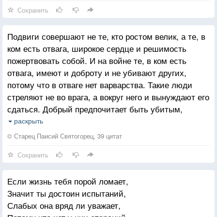
Сохранить
Подвиги совершают не те, кто ростом велик, а те, в
ком есть отвага, широкое сердце и решимость
пожертвовать собой. И на войне те, в ком есть
отвага, имеют и доброту и не убивают других,
потому что в отваге нет варварства. Такие люди
стреляют не во врага, а вокруг него и вынуждают его
сдаться. Добрый предпочитает быть убитым,
нежели убивать. Человек, настроенный таким
раскрыть
образом, приемлет божественные силы. Люди же
© Старец Паисий Святогорец, 39 цитат
злые трусливы и малодушны, свой страх они
Сохранить
прикрывают наглостью, боятся и самих себя, и
других и потому от страха стреляют без остановки.
Если жизнь тебя порой ломает,
Значит ты достоин испытаний,
Слабых она вряд ли уважает,