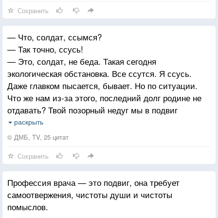
Сохранить
— Что, солдат, ссымся?
— Так точно, ссусь!
— Это, солдат, не беда. Такая сегодня
экологическая обстановка. Все ссутся. Я ссусь.
Даже главком пысается, бывает. Но по ситуации.
Что же нам из-за этого, последний долг родине не
отдавать? Твой позорный недуг мы в подвиг
определим. Пошлем в десантники. Там ты ещё
раскрыть
и сраться начнешь.
© ДМБ, TV, 25 цитат
Сохранить
Профессия врача — это подвиг, она требует
самоотвержения, чистоты души и чистоты
помыслов.