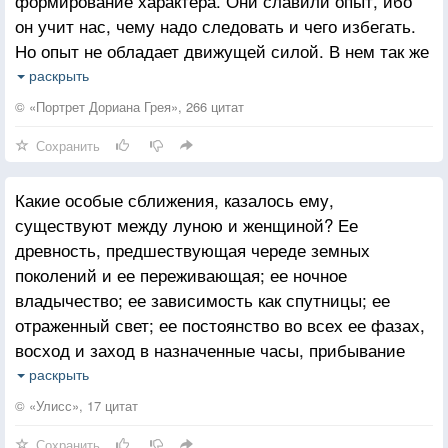
формирование характера. Они славили опыт, ибо
он учит нас, чему надо следовать и чего избегать.
Но опыт не обладает движущей силой. В нем так же
мало действенного, как и в человеческом сознании.
раскрыть
По существу, он только свидетельствует, что наше
© «Портрет Дориана Грея», 266 цитат
грядущее обычно бывает подобно нашему
Сохранить
прошлому и что грех, совершенный однажды с
содроганием, мы повторяем в жизни много раз – но
Какие особые сближения, казалось ему,
уже с удовольствием.
существуют между луною и женщиной? Ее
древность, предшествующая череде земных
поколений и ее переживающая; ее ночное
владычество; ее зависимость как спутницы; ее
отраженный свет; ее постоянство во всех ее фазах,
восход и заход в назначенные часы, прибывание
и убывание; нарочитая неизменность ее выражения;
раскрыть
неопределенность ее ответов на вопросы, не
© «Улисс», 17 цитат
подсказывающие ответа; власть ее над приливами
Сохранить