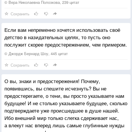
взрослых высшими существами. И вдруг он ловит
© Вера Николаевна Полозкова, 239 цитат
их с поличным.
Сохранить
Если вам непременно хочется использовать своё
детство в назидательных целях, то пусть оно
послужит скорее предостережением, чем примером.
© Джордж Бернард Шоу, 445 цитат
Сохранить
О вы, знаки и предостережения! Почему,
появившись, вы спешите исчезнуть? Вы не
предостерегаете, о тени, вы просто указываете нам
будущее! И не столько указываете будущее, сколько
подтверждаете уже происшедшее в душе нашей.
Ибо внешний мир только слегка сдерживает нас,
а влекут нас вперед лишь самые глубинные нужды