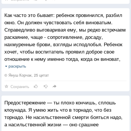
и отливами вод; ее способность влюблять,
укрощать, наделять красотою, сводить с ума,
Как часто это бывает: ребенок провинился, разбил
толкать на преступления и пособничать в них;
окно. Он должен чувствовать себя виноватым.
безмятежная непроницаемость ее облика;
Справедливо выговаривая ему, мы редко встречаем
невыносимость ее самодовлеющей, деспотичной,
раскаяние, чаще - сопротивление, досаду,
неумолимой и блистательной близости; ее
нахмуренные брови, взгляды исподлобья. Ребенок
знамения, предвещающие и затишья и бури;
хочет, чтобы воспитатель проявил доброе свое
призывность ее света, ее движения и присутствия;
отношение к нему именно тогда, когда он виноват,
грозные предостережения ее кратеров, ее
когда он плохой, когда с ним случилась
безводных морей, ее безмолвия; роскошный блеск
раскрыть
неприятность. Разбитое стекло, пролитые чернила,
ее, когда она зрима, и ее притягательность, когда
© Януш Корчак, 25 цитат
порванная одежда - все это результаты
она остается незримою.
Сохранить
неудавшихся начинаний, предпринятых вопреки
предостережениям взрослых. А взрослые, потеряв
Предостережение — ты плохо кончишь, сплошь
деньги в плохо обдуманном предприятии, как они
клоунада. Я умею жить что в торнадо, что без
воспринимают претензии, упреки и осуждение?
торнадо. Не насильственной смерти бояться надо,
Неприязнь к суровым и принципиальным панам
а насильственной жизни — оно срашнее
существует в ту пору, когда ребенок считает