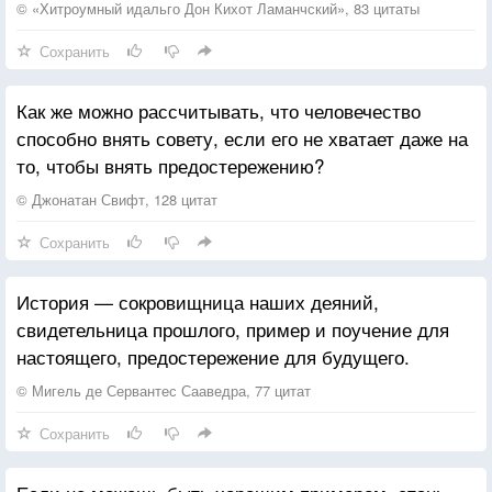
созданный из глины человек привстал, оглянулся
© «Хитроумный идальго Дон Кихот Ламанчский», 83 цитаты
и заговорил. Человек подмигнул и вежливо спросил:
Сохранить
«А в чем смысл всего этого? »
— Разве у всего должен быть смысл? — спросил
Как же можно рассчитывать, что человечество
бог.
способно внять совету, если его не хватает даже на
— Конечно, — сказал человек.
то, чтобы внять предостережению?
— Тогда предоставляю тебе найти этот смысл! —
сказал бог и удалился».
© Джонатан Свифт, 128 цитат
Я подумал: что за чушь?
Сохранить
«Конечно, чушь», — пишет Боконон.
История — сокровищница наших деяний,
свидетельница прошлого, пример и поучение для
настоящего, предостережение для будущего.
© Мигель де Сервантес Сааведра, 77 цитат
Сохранить