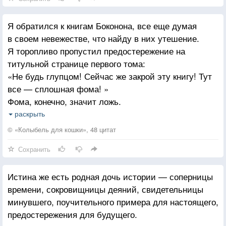
Я обратился к книгам Боконона, все еще думая
в своем невежестве, что найду в них утешение.
Я торопливо пропустил предостережение на
титульной странице первого тома:
«Не будь глупцом! Сейчас же закрой эту книгу! Тут
все — сплошная фома! »
Фома, конечно, значит ложь.
А потом я прочел вот что:
раскрыть
«Вначале бог создал землю и посмотрел на нее из
© «Колыбель для кошки», 48 цитат
своего космического одиночества.
Сохранить
И бог сказал: «Создадим живые существа из глины,
пусть глина взглянет, что сотворено нами».
Истина же есть родная дочь истории — соперницы
И бог создал все живые существа, какие до сих пор
времени, сокровищницы деяний, свидетельницы
двигаются по земле, и одно из них было человеком.
минувшего, поучительного примера для настоящего,
И только этот ком глины, ставший человеком, умел
предостережения для будущего.
говорить. И бог наклонился поближе, когда