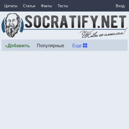
Цитаты
Статьи
Факты
Тесты
Вход
+Добавить
Популярные
Еще