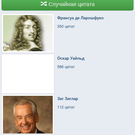
Случайная цитата
Франсуа де Ларошфуко
350 цитат
Оскар Уайльд
586 цитат
Зиг Зиглар
112 цитат