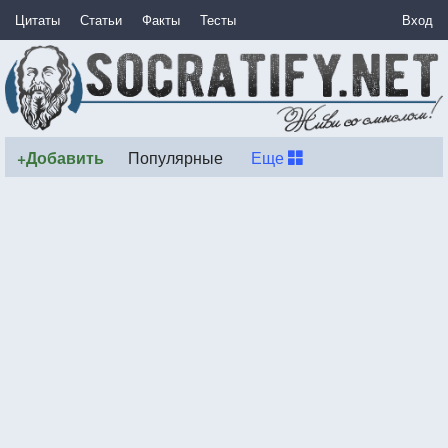
Цитаты
Статьи
Факты
Тесты
Вход
+Добавить
Популярные
Еще