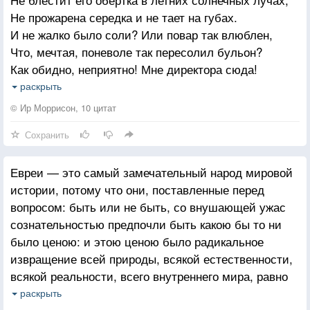
Не прожарена середка и не тает на губах.
И не жалко было соли? Или повар так влюблен,
Что, мечтая, поневоле так пересолил бульон?
Как обидно, неприятно! Мне директора сюда!
Нет его? Тогда понятно, что творится, господа!
раскрыть
© Ир Моррисон, 10 цитат
Каждый сам себе готовит без рецепта «на ура»,
Сохранить
Все пропорции запомнит. Для себя вы — повара.
Нет, я вовсе не задира и не требую скандал!
Евреи — это самый замечательный народ мировой
Вот бы каждый житель мира свой кусочек оторвал,
истории, потому что они, поставленные перед
Прожевал и насладился, а не выплюнул в окно,
вопросом: быть или не быть, со внушающей ужас
И с улыбкой убедился — в жизни счастье как
сознательностью предпочли быть какою бы то ни
в кино!
было ценою: и этою ценою было радикальное
извращение всей природы, всякой естественности,
всякой реальности, всего внутреннего мира, равно
как и внешнего. Они оградили себя от всех условий,
раскрыть