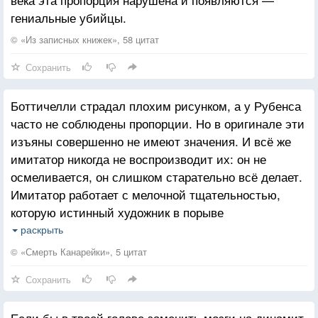
гениальные убийцы.
© «Из записных книжек», 58 цитат
Сохранить
Боттичелли страдал плохим рисунком, а у Рубенса
часто не соблюдены пропорции. Но в оригинале эти
изъяны совершенно не имеют значения. И всё же
имитатор никогда не воспроизводит их: он не
осмеливается, он слишком старательно всё делает.
Имитатор работает с мелочной тщательностью,
которую истинный художник в порыве
созидательного труда никогда не соблюдает. И вот
раскрыть
вам: невозможно воспроизвести то чувство, ту
© «Смерть Канарейки», 5 цитат
самобытность, которыми обладает оригинал.
Сохранить
Если бы в твоей голове заменить мозги на динамит