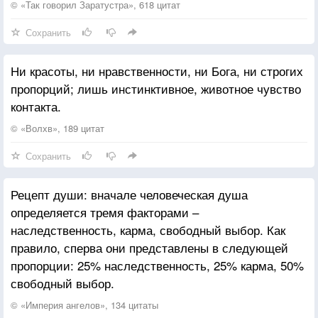
в которых до сих пор народ мог и должен был жить,
© «Так говорил Заратустра», 618 цитат
они создали из себя понятие противоположности
Сохранить
естественным условиям, непоправимым образом
обратили они по порядку религию, культ, мораль,
Ни красоты, ни нравственности, ни Бога, ни строгих
историю, психологию в противоречие
пропорций; лишь инстинктивное, животное чувство
к естественным ценностям этих понятий. Подобное
контакта.
явление встречаем мы еще раз (и в несравненно
преувеличенных пропорциях, хотя это только
© «Волхв», 189 цитат
копия): христианская церковь по сравнению с
Сохранить
«народом святых» не может претендовать на
оригинальность. евреи вместе с тем самый роковой
Рецепт души: вначале человеческая душа
народ всемирной истории: своими дальнейшими
определяется тремя факторами –
влияниями они настолько извратили человечество,
наследственность, карма, свободный выбор. Как
что еще теперь христианин может чувствовать себя
правило, сперва они представлены в следующей
анти-иудеем, не понимая того, что он есть
пропорции: 25% наследственность, 25% карма, 50%
последний логический вывод иудаизма.
свободный выбор.
© «Империя ангелов», 134 цитаты