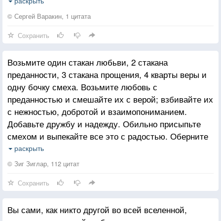
Их чувство невозможно передать,
раскрыть
Оно подобно истинному чуду!
© Сергей Варакин, 1 цитата
Сохранить
Ну как не чудо? ведь всегда вдвоем,
Крылом к крылу в красивом оперенье
Возьмите один стакан любьви, 2 стакана
Они скользят по чистому пруду.
преданности, 3 стакана прощения, 4 кварты веры и
Божественны! Остановись мгновенье!
одну бочку смеха. Возьмите любовь с
преданностью и смешайте их с верой; взбивайте их
А преданность? Ведь если роковой
с нежностью, добротой и взаимопониманием.
Наступит час - один погибнет,
Добавьте дружбу и надежду. Обильно присыпьте
То жить не станет и другой,
смехом и выпекайте все это с радостью. Оберните
Он тоже этот мир покинет.
это все в объятия и подавайте щедрые порции
раскрыть
каждый день.
Вот так плывут по жизни, по воде,
© Зиг Зиглар, 112 цитат
Два нежных, преданных творенья!
Сохранить
Учитесь верности у лебедей!
Храните жизни чудные мгновенья!
Вы сами, как никто другой во всей вселенной,