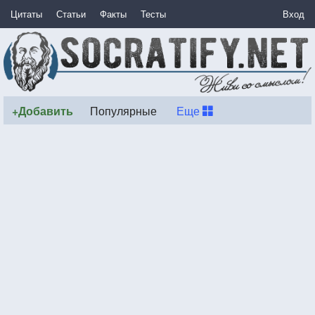
Цитаты
Статьи
Факты
Тесты
Вход
+Добавить
Популярные
Еще