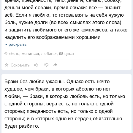
деньги моей собаки, время собаки: всё — значит
всё. Если я люблю, то готова взять на себя чужую
боль, чужие долги (во всех смыслах этого слова)
и защитить любимого от его же комплексов, а также
наделить его воображаемыми хорошими
качествами, которых у него и в помине не было.
раскрыть
Я готова накупить рождественских подарков для
© «Есть, молиться, любить», 98 цитат
всех членов его семьи. Ради него я способна
Сохранить
вызвать солнце и дождь, и если сразу не выйдет, то
в следующий раз уж точно. Отдав другому всё это
Браки без любви ужасны. Однако есть нечто
и полкоролевства в придачу, я в конце концов
худшее, чем браки, в которых абсолютно нет
почувствую себя полностью истощенной
любви, — браки, в которых любовь есть, но только
и измученной, и лишь одно будет способно
с одной стороны; вера есть, но только с одной
восстановить мои силы? Слепая влюбленность
стороны; преданность есть, но только с одной
в следующего. Гордиться тут нечем, но так было
стороны; и в которых одно из сердец обязательно
всегда.
будет разбито.