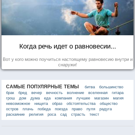
Когда речь идет о равновесии...
Вот у кого можно поучиться настоящему равновесию внутри и
снаружи!
САМЫЕ ПОПУЛЯРНЫЕ ТЕМЫ
битва
большинство
брак
бред
вечер
вечность
волнение
вселенная
гитара
грош
дом
дума
еда
компания
лучшее
магазин
магия
невозможное
нищета
образ
обстоятельства
общество
остров
плачь
победа
поезда
право
пуля
радуга
раскаяние
религия
роса
сад
страсть
текст