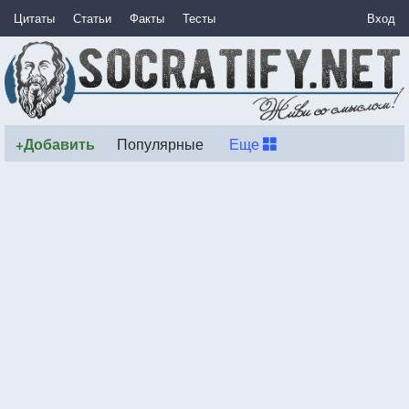
Цитаты
Статьи
Факты
Тесты
Вход
+Добавить
Популярные
Еще