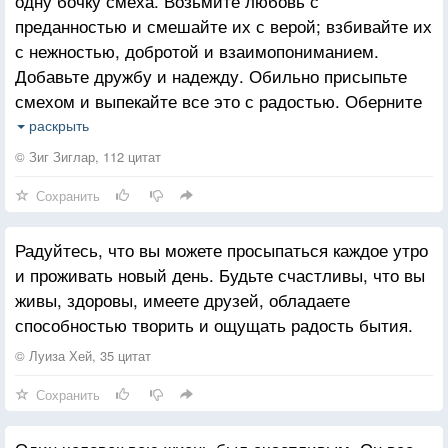
одну бочку смеха. Возьмите любовь с
преданностью и смешайте их с верой; взбивайте их
с нежностью, добротой и взаимопониманием.
Добавьте дружбу и надежду. Обильно присыпьте
смехом и выпекайте все это с радостью. Оберните
это все в объятия и подавайте щедрые порции
раскрыть
каждый день.
© Зиг Зиглар, 112 цитат
Сохранить
Радуйтесь, что вы можете просыпаться каждое утро
и проживать новый день. Будьте счастливы, что вы
живы, здоровы, имеете друзей, обладаете
способностью творить и ощущать радость бытия.
© Луиза Хей, 35 цитат
Сохранить