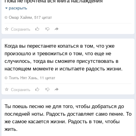
Пока не прочтена вся книга наслаждения
Лови же радости и жадно пей вино:
раскрыть
Жизнь коротка, увы! Летят её мгновенья.
© Омар Хайям, 517 цитат
Сохранить
Общаясь с дураком, не оберёшься срама,
Поэтому совет ты выслушай Хайяма:
Когда вы перестанете копаться в том, что уже
Яд, мудрецом тебе предложенный, прими,
произошло и тревожиться о том, что еще не
Из рук же дурака не принимай бальзама!
случилось, тогда вы сможете присутствовать в
настоящем моменте и испытаете радость жизни.
© Тхить Нят Хань, 11 цитат
Сохранить
Ты поешь песню не для того, чтобы добраться до
последней ноты. Радость доставляет само пение. То
же самое касается жизни. Радость в том, чтобы
жить.