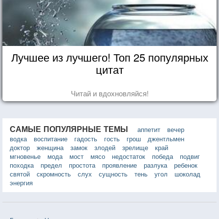
Лучшее из лучшего! Топ 25 популярных
цитат
Читай и вдохновляйся!
САМЫЕ ПОПУЛЯРНЫЕ ТЕМЫ
аппетит
вечер
водка
воспитание
гадость
гость
грош
джентльмен
доктор
женщина
замок
злодей
зрелище
край
мгновенье
мода
мост
мясо
недостаток
победа
подвиг
походка
предел
простота
проявление
разлука
ребенок
святой
скромность
слух
сущность
тень
угол
шоколад
энергия