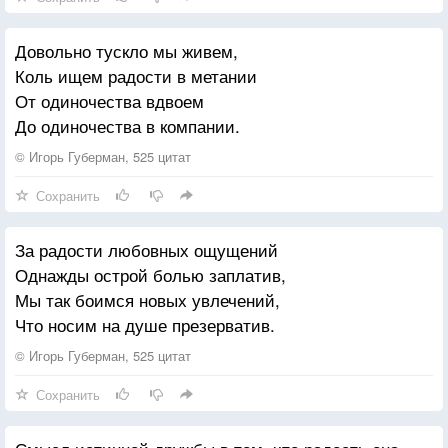
Много лет мы были с ней женаты,
Но не гас любви волшебной пыл.
Довольно тускло мы живем,
С первой встречи до последней даты,
Коль ищем радости в метании
Я всю жизнь её боготворил."
От одиночества вдвоем
До одиночества в компании.
Улыбнулся, крепче сжал букет,
И пошёл тихонько к остановке...
© Игорь Губерман, 525 цитат
А она смотрела ему вслед,
Сохранить
Словно вниз летела без страховки...
За радости любовных ощущений
... Он там ждёт за столиком в кафе,
Однажды острой болью заплатив,
Злится, ведь у них всего лишь вечер ...
Мы так боимся новых увлечений,
Галочкой помеченный в графе
Что носим на душе презерватив.
Между тренингом и важной встречей.
© Игорь Губерман, 525 цитат
Да, он изначально не скрывал,
Сохранить
Кто такой, какой машиной "рулит".
После встреч такси ей вызывал,