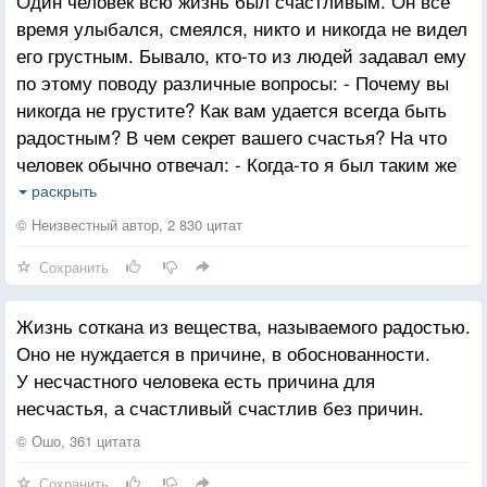
Один человек всю жизнь был счастливым. Он все
время улыбался, смеялся, никто и никогда не видел
его грустным. Бывало, кто-то из людей задавал ему
по этому поводу различные вопросы: - Почему вы
никогда не грустите? Как вам удается всегда быть
радостным? В чем секрет вашего счастья? На что
человек обычно отвечал: - Когда-то я был таким же
печальным, как ты. И вдруг меня осенило: это же
раскрыть
МОЙ выбор, МОЯ жизнь! И ведь я делаю этот
© Неизвестный автор, 2 830 цитат
выбор – каждый день, каждый час, каждую минуту.
Сохранить
И с тех пор каждый раз, просыпаясь, я спрашиваю
себя: - Ну, что я выберу сегодня: печаль или
Жизнь соткана из вещества, называемого радостью.
радость? И всегда получается так, что я выбираю
Оно не нуждается в причине, в обоснованности.
радость :)
У несчастного человека есть причина для
несчастья, а счастливый счастлив без причин.
© Ошо, 361 цитата
Сохранить