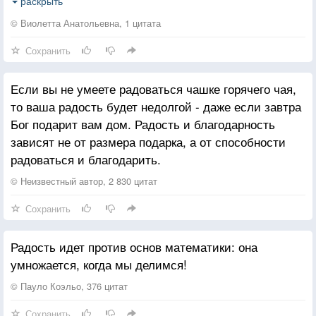
"Милая, куда ж вы так спешите?"
раскрыть
"Ждут меня, опаздывать нельзя".
© Виолетта Анатольевна, 1 цитата
Сохранить
"Хорошо, когда вас где-то ждут,
И встречают с радостью на лицах,
Если вы не умеете радоваться чашке горячего чая,
А моя любовь нашла приют
то ваша радость будет недолгой - даже если завтра
Там, куда могу не торопиться."
Бог подарит вам дом. Радость и благодарность
зависят не от размера подарка, а от способности
Девушка взглянула на букет,
радоваться и благодарить.
И в глазах застыло сожаленье ...
Он продолжил : "Вот уже семь лет
© Неизвестный автор, 2 830 цитат
Ей ношу ромашки в день рожденья.
Сохранить
Их она особенно любила,
Радость идет против основ математики: она
В волосы вплетала и в венок.
умножается, когда мы делимся!
Даже в день знакомства, помню, было
Платьишко на ней в такой цветок.
© Пауло Коэльо, 376 цитат
Сохранить