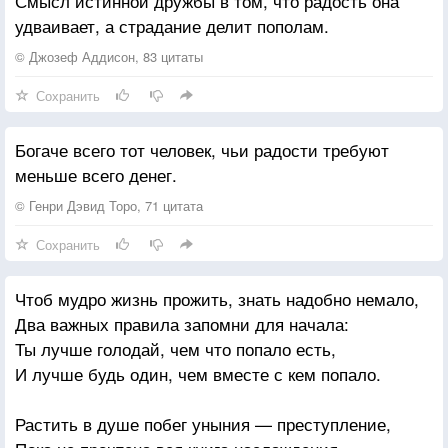
Смысл истинной дружбы в том, что радость она
А она надеялась, что любит ...
удваивает, а страдание делит пополам.
Ухмыльнувшись, сбросила звонок,
© Джозеф Аддисон, 83 цитаты
Номер удалила в неизвестность.
Сохранить
Знала всё, что он ответить мог,
Только больше ей неинтересно.
Богаче всего тот человек, чьи радости требуют
меньше всего денег.
Нужен тот, кто будет понимать,
И любить, и чувством дорожить.
© Генри Дэвид Торо, 71 цитата
Нужен дом, в котором будут ждать ...
Сохранить
И букет ромашек ...от души.
Чтоб мудро жизнь прожить, знать надобно немало,
Два важных правила запомни для начала:
Ты лучше голодай, чем что попало есть,
И лучше будь один, чем вместе с кем попало.
Растить в душе побег уныния — преступление,