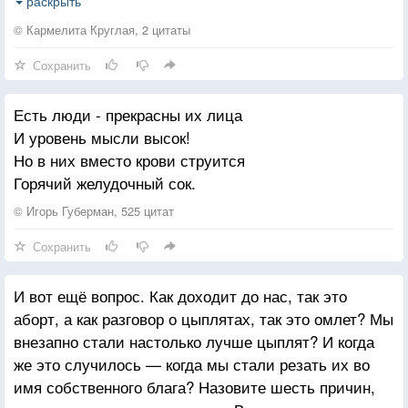
В котором двигатель заглох.
раскрыть
© Кармелита Круглая, 2 цитаты
Тем, кто женился по привычке,
Сохранить
Хочу открыть один секрет:
Ваш брак большой подобен спичке,
Есть люди - прекрасны их лица
В которой, правда, серы нет.
И уровень мысли высок!
И быт уютливо-угрюмый
Но в них вместо крови струится
Не разожжёт огня в крови.
Горячий желудочный сок.
Поверьте мне, что даже юмор
Не лечит дефицит любви.
© Игорь Губерман, 525 цитат
Сохранить
Тем, кто женился по расчёту,
Возможно, больше повезло
И вот ещё вопрос. Как доходит до нас, так это
И не сводя друг с другом счёты
аборт, а как разговор о цыплятах, так это омлет? Мы
Живут они “друзьям” назло,
внезапно стали настолько лучше цыплят? И когда
Подобно вложенным банкнотам:
же это случилось — когда мы стали резать их во
Жизнь - долгосрочный депозит.
имя собственного блага? Назовите шесть причин,
Они в любви давно банкроты -