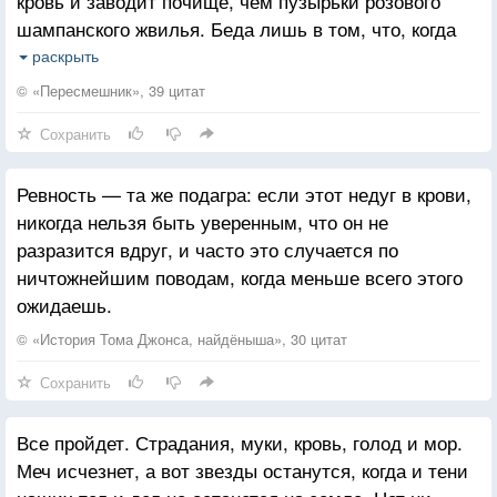
кровь и заводит почище, чем пузырьки розового
нам надо монстров по всей стране ловить.
шампанского жвилья. Беда лишь в том, что, когда
это чувство у кого-то из двоих проходит, на коже
раскрыть
остается лишь соль, песок да зола...
© «Пересмешник», 39 цитат
Сохранить
Ревность — та же подагра: если этот недуг в крови,
никогда нельзя быть уверенным, что он не
разразится вдруг, и часто это случается по
ничтожнейшим поводам, когда меньше всего этого
ожидаешь.
© «История Тома Джонса, найдёныша», 30 цитат
Сохранить
Все пройдет. Страдания, муки, кровь, голод и мор.
Меч исчезнет, а вот звезды останутся, когда и тени