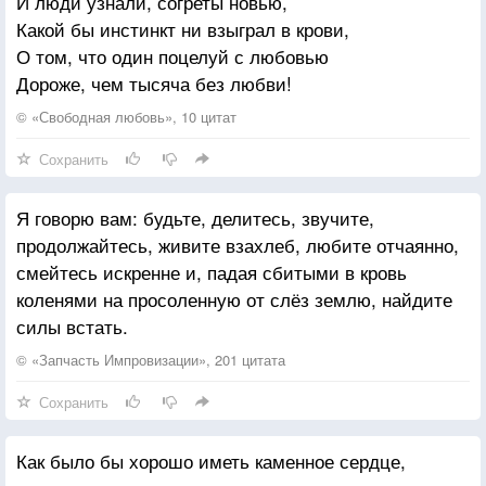
И люди узнали, согреты новью,
смертности уже не первую тысячу лет. Индуисты,
Какой бы инстинкт ни взыграл в крови,
мусульмане, евреи, христиане упоённо резали друг
О том, что один поцелуй с любовью
друга, потому что Господь подсказал им, что это
Дороже, чем тысяча без любви!
неплохая идея. Меч Аллаха, кровь неверных,
Божественное воздаяние, миллионы мертвых
© «Свободная любовь», 10 цитат
ублюдков, а всё потому, что они неправильно
Сохранить
ответили на вопрос «Веришь ли ты в Бога?» «Нет.»
Бах! Труп. «Веришь ли ты в Бога?» «Да » «Веришь
Я говорю вам: будьте, делитесь, звучите,
ли ты в моего Бога?» «Нет.» Бах! Труп. «У моего
продолжайтесь, живите взахлеб, любите отчаянно,
Бога хер длиннее, чем у твоего Бога!».
смейтесь искренне и, падая сбитыми в кровь
коленями на просоленную от слёз землю, найдите
силы встать.
© «Запчасть Импровизации», 201 цитата
Сохранить
Как было бы хорошо иметь каменное сердце,