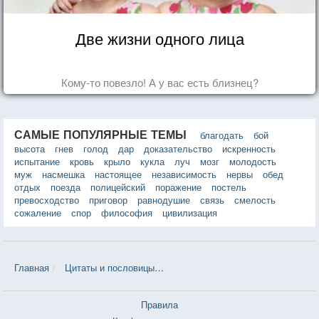
Две жизни одного лица
Кому-то повезло! А у вас есть близнец?
САМЫЕ ПОПУЛЯРНЫЕ ТЕМЫ
благодать
бой
высота
гнев
голод
дар
доказательство
искренность
испытание
кровь
крыло
кукла
луч
мозг
молодость
муж
насмешка
настоящее
независимость
нервы
обед
отдых
поезда
полицейский
поражение
постель
превосходство
приговор
равнодушие
связь
смелость
сожаление
спор
философия
цивилизация
Главная
Цитаты и пословицы
Цитаты в теме «Кровь» — 1 484 ш
Правила