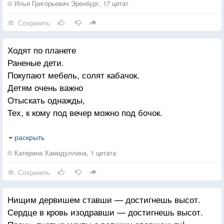
© Илья Григорьевич Эренбург, 17 цитат
Сохранить
Ходят по планете
Раненые дети.
Покупают мебель, солят кабачок.
Детям очень важно
Отыскать однажды,
Тех, к кому под вечер можно под бочок.
Раненые дети
раскрыть
Ненавидят ветер,
© Катерина Хамидуллина, 1 цитата
Не выносят ссоры, ищут прочный тыл.
Сохранить
В тех, кто ходит рядом
Этим детям надо,
Нищим дервишем ставши — достигнешь высот.
Разглядеть "мне просто надо, чтоб ты был"
Сердце в кровь изодравши — достигнешь высот.