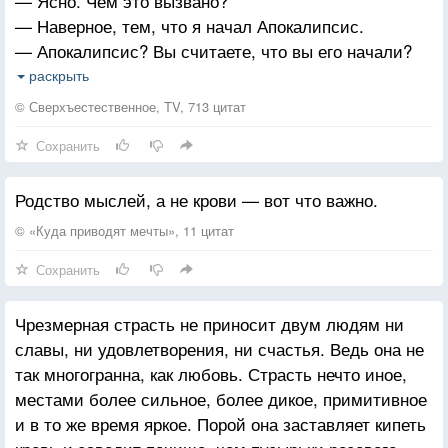
— Ясно. Чем это вызвано?
— Наверное, тем, что я начал Апокалипсис.
— Апокалипсис? Вы считаете, что вы его начали?
— Ну да, понимаете, я убил демона, Лилит,
раскрыть
и случайно выпустил Люцифера из ада. Теперь он
© Сверхъестественное, TV, 713 цитат
всем заправляет, а мы хотим его прищучить.
Сохранить
— Кто это — мы?
— Я и мой брат. И ещё один ангел.
Родство мыслей, а не крови — вот что важно.
— Вы имеете в виду ангелочка? На плече?
— Нет, нашего зовут Кастиэль, в плащике такой.
© «Куда приводят мечты», 11 цитат
В разговор включается Дин:
Сохранить
— Ну, вы поняли. Парень уже какой месяц сам не
свой. Но Апокалипсис устроил не он.
Чрезмерная страсть не приносит двум людям ни
— Не он?
славы, ни удовлетворения, ни счастья. Ведь она не
— Нет. Просто был ещё один демон, Руби. Она
так многогранна, как любовь. Страсть нечто иное,
подсадила его на демонскую кровь. Он знатно к ней
местами более сильное, более дикое, примитивное
присосался. Мой брат не желал зла. Он просто был
и в то же время яркое. Порой она заставляет кипеть
под кайфом. Сечете? Подлечите его поскорее, а то