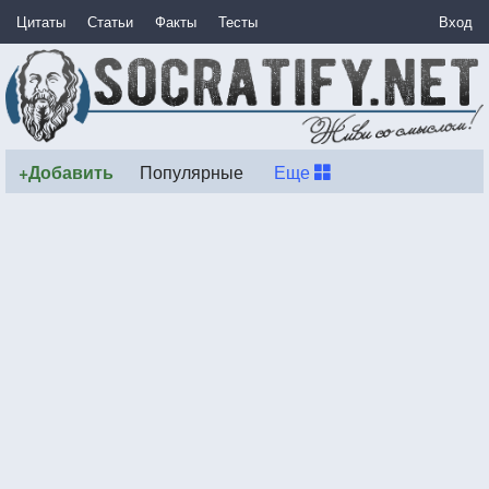
Цитаты
Статьи
Факты
Тесты
Вход
+Добавить
Популярные
Еще