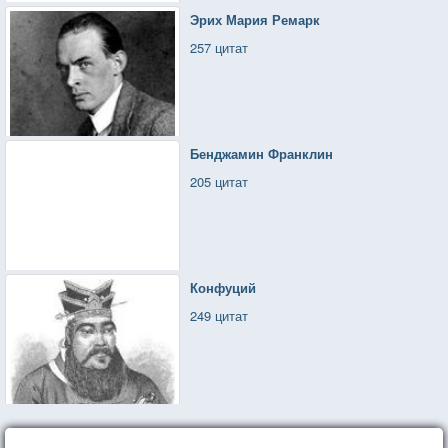
Сесть к кому-то рядом,
Эрих Мария Ремарк
Приобнять за плечи и поставить чай.
257 цитат
Бенджамин Франклин
205 цитат
Конфуций
249 цитат