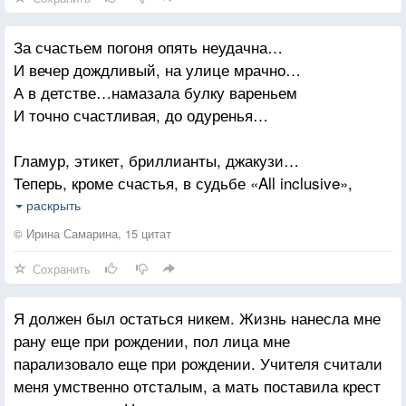
За счастьем погоня опять неудачна…
И вечер дождливый, на улице мрачно…
А в детстве…намазала булку вареньем
И точно счастливая, до одуренья…
Гламур, этикет, бриллианты, джакузи…
Теперь, кроме счастья, в судьбе «All inclusive»,
А в детстве с подсолнуха семечки ела,
раскрыть
И счастью, казалось, не будет предела…
© Ирина Самарина, 15 цитат
Сохранить
Мы стали похожи на клоунов очень…
У каждого грим, что снаружи хохочет…
Я должен был остаться никем. Жизнь нанесла мне
А в детстве… лишь солнце с небес пробивалось
рану еще при рождении, пол лица мне
И сердце счастливое так улыбалось…
парализовало еще при рождении. Учителя считали
меня умственно отсталым, а мать поставила крест
Людей отбираем, как в «Золушке» гречку…