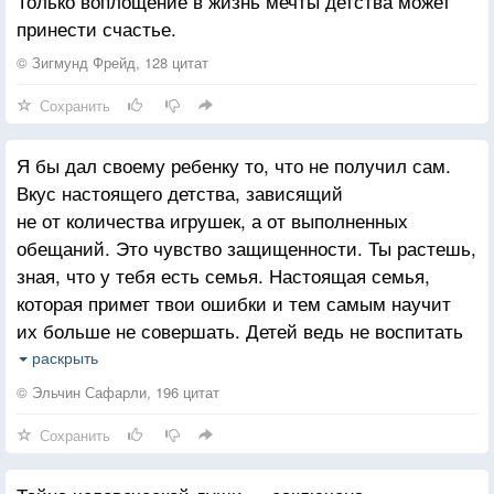
Только воплощение в жизнь мечты детства может
принести счастье.
© Зигмунд Фрейд, 128 цитат
Сохранить
Я бы дал своему ребенку то, что не получил сам.
Вкус настоящего детства, зависящий
не от количества игрушек, а от выполненных
обещаний. Это чувство защищенности. Ты растешь,
зная, что у тебя есть семья. Настоящая семья,
которая примет твои ошибки и тем самым научит
их больше не совершать. Детей ведь не воспитать
какими-то определенными правилами и запретами.
раскрыть
Они воспитываются на том, что видят, слышат
© Эльчин Сафарли, 196 цитат
вокруг себя. Особенно перед сном. По себе знаю.
Сохранить