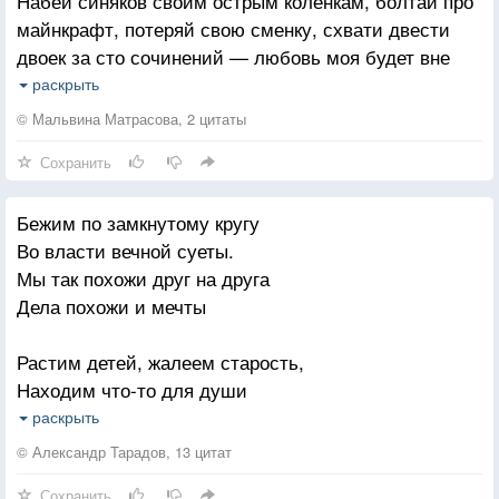
Набей синяков своим острым коленкам, болтай про
майнкрафт, потеряй свою сменку, схвати двести
двоек за сто сочинений — любовь моя будет вне
всяких сомнений.
раскрыть
© Мальвина Матрасова, 2 цитаты
Влюбись. Разлюби. Поругайся с друзьями.
Сохранить
Стесняйся сказать им, что я — твоя мама. Будь
взбалмошным, глупым, наивным, беспечным — я
Бежим по замкнутому кругу
буду любить тебя, маленький, вечно.
Во власти вечной суеты.
Мы так похожи друг на друга
Стань выше меня и впервые побрейся. Живи лучше
Дела похожи и мечты
нас раз, как минимум, в десять. Стань взрослым,
стань умным, стань добрым и сильным — ты
Растим детей, жалеем старость,
будешь всегда моим маленьким сыном.
Находим что-то для души
Теряем то, что нам досталось
Увижу в тебе через годы мальчишку, с румянцем, в
раскрыть
И верим даже в миражи!
сандалях, в коротких штанишках. Ты будешь
© Александр Тарадов, 13 цитат
серьезным, внушительным дядей — но детство
Сохранить