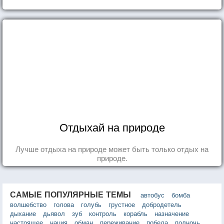
Отдыхай на природе
Лучше отдыха на природе может быть только отдых на
природе.
САМЫЕ ПОПУЛЯРНЫЕ ТЕМЫ
автобус
бомба
волшебство
голова
голубь
грустное
добродетель
дыхание
дьявол
зуб
контроль
корабль
назначение
настоящее
нация
обман
переживание
победа
полночь