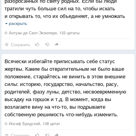
разбросанных по свету родных. Если бы люди
Пусть лучше совесть, чем пустые обещанья,
Что жив!
тратили чуть больше сил на то, чтобы искать
Пусть лучше платье из любви и пониманья,
и открывать то, что их объединяет, а не умножать
Чем мини-юбка, что из выгоды пошита…
Здоров! Что солнце светит!
то, что их разделяет, — быть может, нам
А лучше душу оставляй совсем открытой.
И будет новый день опять!
раскрыть
удалось бы жить в мире.
Души наряд ты не спеши менять по моде.
© Антуан де Сент-Экзюпери, 133 цитаты
Чужой совет по стилю вряд ли ей подходит…
Сохранить
Наряды душу, без сомненья, украшают.
Но без души одежда роли не играет…
Всячески избегайте приписывать себе статус
жертвы. Каким бы отвратительным ни было ваше
положение, старайтесь не винить в этом внешние
силы: историю, государство, начальство, расу,
родителей, фазу луны, детство, несвоевременную
высадку на горшок и т.д. В момент, когда вы
возлагаете вину на что-то, вы подрываете
собственную решимость что-нибудь изменить.
© Иосиф Бродский, 138 цитат
Сохранить