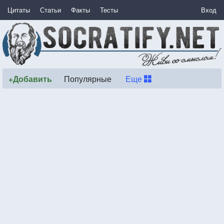
Цитаты
Статьи
Факты
Тесты
Вход
+Добавить
Популярные
Еще