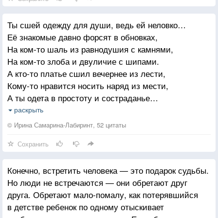
А годы тихо уплывают,
останется искрой во взгляде. Я буду хранить его
Соткав для нас вуаль морщин
так, как в пещере огонь сохраняли укромные щели.
Ты сшей одежду для души, ведь ей неловко…
Лишь сединой напоминают,
Я буду тебе, сын, хранителем детства, ему не
Её знакомые давно форсят в обновках,
Что жизнь — одна!
угаснуть, а только воскреснуть в любую погоду, в
На ком-то шаль из равнодушия с камнями,
любую минуту.
На ком-то злоба и двуличие с шипами.
И шанс — один!
А кто-то платье сшил вечернее из лести,
Антракта нет на этой сцене,
Пока я с тобой, я хранить его буду.
Кому-то нравится носить наряд из мести,
И занавес нельзя закрыть
А ты одета в простоту и состраданье…
А время — поднимает цены
Они не в моде и остались без вниманья.
раскрыть
Ты в детстве платье из доверия любила.
На право полноценно жить,
© Ирина Самарина-Лабиринт, 52 цитаты
Твоя душа его с годами износила,
Искать, творить и быть счастливым,
Сохранить
Оно теперь трещит по швам и стало тесно,
Как в детстве, быть самим собой,
Но зло и зависть для души не интересны…
Конечно, встретить человека — это подарок судьбы.
Зачем пытаться не свою носить одежду?
Любить и тоже быть любимым
Но люди не встречаются — они обретают друг
Взамен сомнениям примерь к душе надежду.
И - вознестись над суетой!
друга. Обретают мало-помалу, как потерявшийся
Наряд из сплетен, как костюм для маскарада,
А счастлив тот, кто на рассвете.
в детстве ребенок по одному отыскивает
Фальшивых масок на душе совсем не надо…
Сумел однажды осознать,