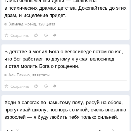
Тайна человеческой души — заключена
в психических драмах детства. Докопайтесь до этих
драм, и исцеление придет.
© Зигмунд Фрейд, 128 цитат
Сохранить
В детстве я молил Бога о велосипеде потом понял,
что Бог работает по-другому я украл велосипед
и стал молить Бога о прощении.
© Аль Пачино, 33 цитаты
Сохранить
Ходи в сапогах по намытому полу, рисуй на обоях,
прогуливай школу, поспорь со мной, очень внезапно
взрослей — я буду любить тебя только сильней.