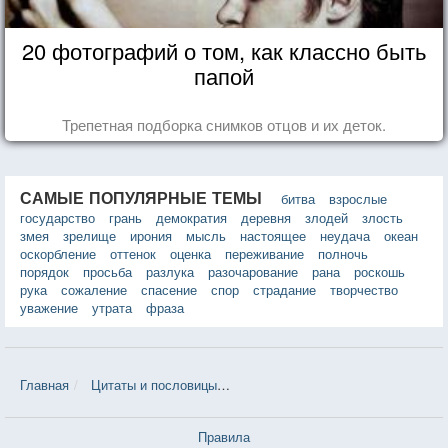
20 фотографий о том, как классно быть
папой
Трепетная подборка снимков отцов и их деток.
САМЫЕ ПОПУЛЯРНЫЕ ТЕМЫ
битва
взрослые
государство
грань
демократия
деревня
злодей
злость
змея
зрелище
ирония
мысль
настоящее
неудача
океан
оскорбление
оттенок
оценка
переживание
полночь
порядок
просьба
разлука
разочарование
рана
роскошь
рука
сожаление
спасение
спор
страдание
творчество
уважение
утрата
фраза
Главная
Цитаты и пословицы
Цитаты в теме «Самооценка» — 47
Правила