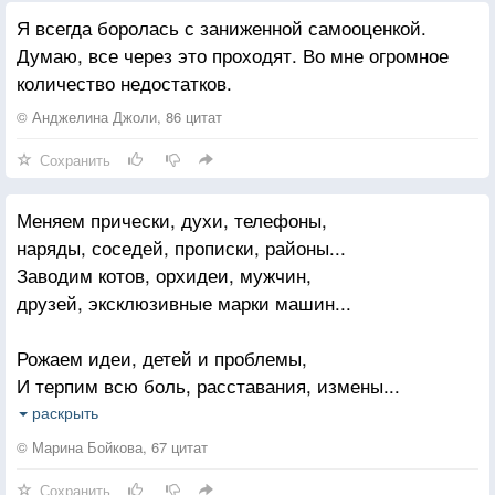
Я всегда боролась с заниженной самооценкой.
Думаю, все через это проходят. Во мне огромное
количество недостатков.
© Анджелина Джоли, 86 цитат
Сохранить
Меняем прически, духи, телефоны,
наряды, соседей, прописки, районы...
Заводим котов, орхидеи, мужчин,
друзей, эксклюзивные марки машин...
Рожаем идеи, детей и проблемы,
И терпим всю боль, расставания, измены...
Ждем чуда, погоды и авиарейсы,
раскрыть
Глядим в небеса, в уходящие рельсы...
© Марина Бойкова, 67 цитат
Сохранить