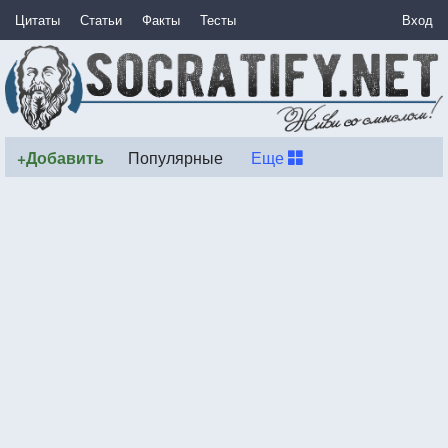
Цитаты
Статьи
Факты
Тесты
Вход
+Добавить
Популярные
Еще