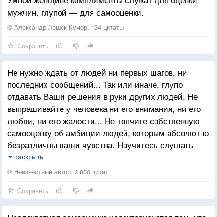
мужчин, глупой — для самооценки.
© Александр Лешек Кумор, 134 цитаты
Сохранить
Не нужно ждать от людей ни первых шагов, ни
последних сообщений... Так или иначе, глупо
отдавать Ваши решения в руки других людей. Не
выпрашивайте у человека ни его внимания, ни его
любви, ни его жалости... Не топчите собственную
самооценку об амбиции людей, которым абсолютно
безразличны ваши чувства. Научитесь слушать
себя: захотели - позвонили, написали, пришли,
раскрыть
ушли. Ваша жизнь - это пазл из ваших решений, и
© Неизвестный автор, 2 830 цитат
никто другой не сможет понять, чего вы хотите
Сохранить
лучше вас самих.
Неадекватная самооценка характеризуется тем, что