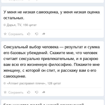
Стараемся выглядеть и вдохновляться,
Еще – не стареть, забывать, улыбаться...
У меня не низкая самооценка, у меня низкая оценка
Теряем перчатки, воздушность, часы,
остальных.
Становимся старше, мудрей, на весы...
© Дарья, TV, 156 цитат
И учимся видеть, готовить, вязать,
Сохранить
Жалеть, сострадать, вдохновлять, соблазнять...
Находим записочки и приключения,
Сексуальный выбор человека — результат и сумма
Скрываем свой возраст, обман, увлечения...
его базовых убеждений. Скажите мне, что человек
считает сексуально привлекательным, и я раскрою
Посуду и книги, еду подкупаем,
вам всю его жизненную философию. Покажите мне
В своей нереальности часто витаем,
женщину, с которой он спит, и расскажу вам о его
В сомненьях, бессоннице, самооценке,
самооценке.
И волосы красим в любые оттенки...
© «Атлант расправил плечи», 128 цитат
А между всем этим мы верим в любовь,
Сохранить
Страдаем, клянём, и... влюбляемся вновь.
Большинство людей с низкой самооценкой