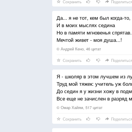
Сохранить
Поделитьс
Стон стоял по всей России:
Голод, пытки, страх.
Да... я не тот, кем был когда-то,
Смерть косой людей косила
И в моих мыслях седина
В сёлах, городах.
Но в памяти мгновенья спрятав.
Мечтой живет - моя душа...!
Отступали в сорок первом
С ужасом в груди:
© Андрей Кено, 46 цитат
– Автоматы, танки, где вы?
Сохранить
Поделитьс
С чем же в бой идти?
Я - школяр в этом лучшем из л
Погибали в мясорубке:
Труд мой тяжек: учитель уж бол
Фрицы шли стеной
До седин я у жизни хожу в подм
Но не знали немцы русских,
Все еще не зачислен в разряд м
Ждал их страшный бой.
© Омар Хайям, 517 цитат
За берёзы и пригорки,
Сохранить
Поделитьс
За родимый дом.
За Кавказ, Кубань и Волгу,