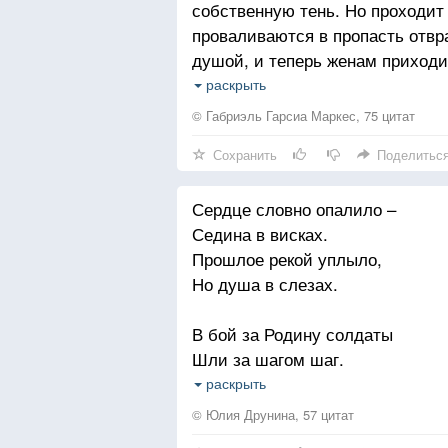
собственную тень. Но проходит 
проваливаются в пропасть отвр
душой, и теперь женам приходит
нашептывать на ухо, дабы не р
раскрыть
ноги хорошенько, там три, а не
© Габриэль Гарсиа Маркес, 75 цитат
таким трудом они перебираются
Сохранить
Поделитьс
последней в их жизни реки.
«Любовь во время чумы»
Сердце словно опалило –
Седина в висках.
Прошлое рекой уплыло,
Но душа в слезах.
В бой за Родину солдаты
Шли за шагом шаг.
Верили в Победу свято –
раскрыть
Не сломил их враг.
© Юлия Друнина, 57 цитат