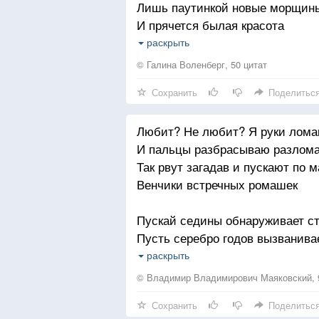
Лишь паутинкой новые морщин
И прячется былая красота
Но до сих пор мне смотрят всл
раскрыть
Бальзаковская женщина пошла
© Галина Воленберг, 50 цитат
Сохранить
Поделитьс
Наверно, в каждом возрасте ест
Изюминка, что для любви нужн
Любит? Не любит? Я руки лом
И снова, пишет мне рука поэта
И пальцы разбрасываю разлом
Целую ваши нежные уста
Так рвут загадав и пускают по 
Венчики встречных ромашек
Пусть дни бегут, кому-то это на
Опережая мысли и дела
Пускай седины обнаруживает ст
Но шёпот за спиной, мне как на
Пусть серебро годов вызванив
Смотри, какая женщина пошла.
Надеюсь, верую вовеки не прид
раскрыть
Ко мне позорное благоразумие.
© Владимир Владимирович Маяковский, 
Сохранить
Поделитьс