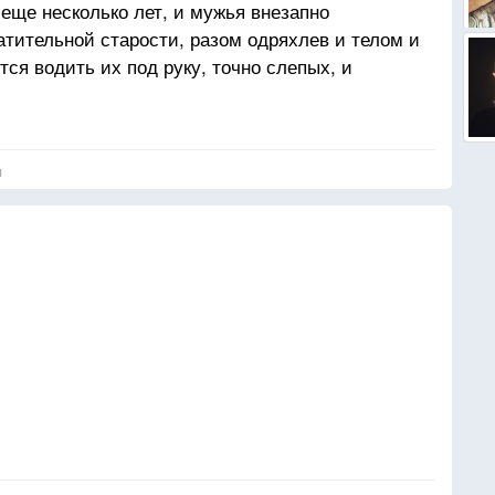
еще несколько лет, и мужья внезапно
атительной старости, разом одряхлев и телом и
ся водить их под руку, точно слепых, и
анить мужскую гордость, чтобы смотрели под
 две ступеньки, а посреди улицы — лужа. И с
 через улицу, словно это последний брод
я