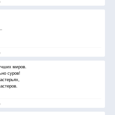
я
..
я
учших миров.
ьно суров!
астерьях,
астеров.
я