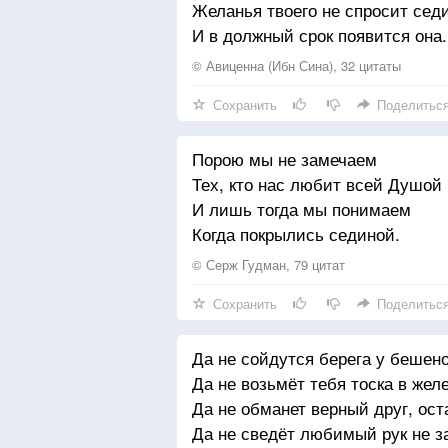
Желанья твоего не спросит сед
За великий Дон.
И в должный срок появится она.
Всем солдатам воевавшим
© Авиценна (Ибн Сина), 32 цитаты
Низкий наш поклон.
Сохранить
Поделитьс
По солдатам, в битве павшим, 
Колокольный звон.
Порою мы не замечаем
Тех, кто нас любит всей Душой
И лишь тогда мы понимаем
Когда покрылись сединой.
© Серж Гудман, 79 цитат
Сохранить
Поделитьс
Да не сойдутся берега у бешено
Да не возьмёт тебя тоска в жел
Да не обманет верный друг, ост
Да не сведёт любимый рук не з