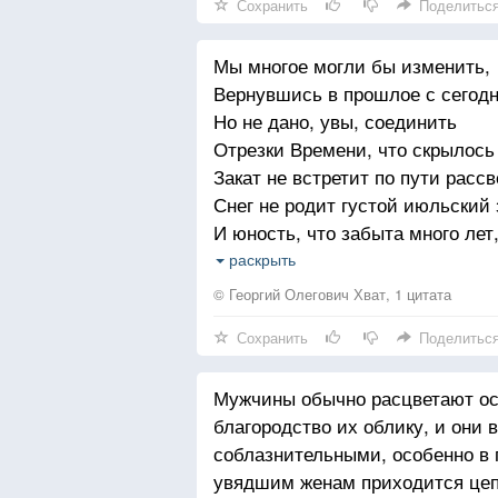
Сохранить
Поделитьс
Влюбитесь заново в жену,
Как в детстве, быть самим собо
Как в ту, что в юности осталась.
Мы многое могли бы изменить,
Любить и тоже быть любимым
Вернувшись в прошлое с сего
И - вознестись над суетой!
Но не дано, увы, соединить
А счастлив тот, кто на рассвете.
Отрезки Времени, что скрылось 
Сумел однажды осознать,
Закат не встретит по пути рассв
Что жив!
Снег не родит густой июльский 
И юность, что забыта много лет
Здоров! Что солнце светит!
Блестит упрямо ранней сединой
И будет новый день опять!
раскрыть
И все те встречи посреди дорог
© Георгий Олегович Хват, 1 цитата
Скорей всего не состоятся вновь
Сохранить
Поделитьс
Жаль, скуп на чудеса сегодня Бо
Как на взаимность первая любов
Мужчины обычно расцветают ос
благородство их облику, и они 
соблазнительными, особенно в 
увядшим женам приходится цепл