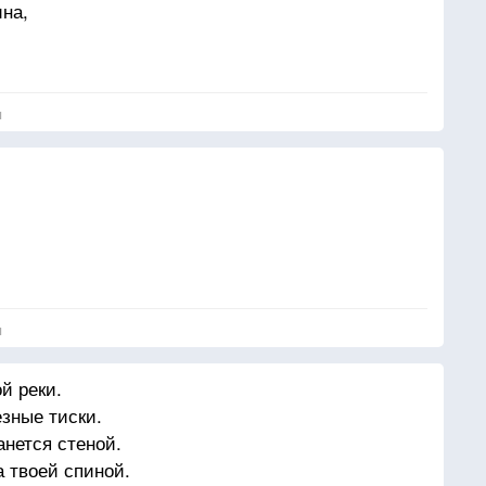
ина,
я
–
я
й реки.
езные тиски.
анется стеной.
а твоей спиной.