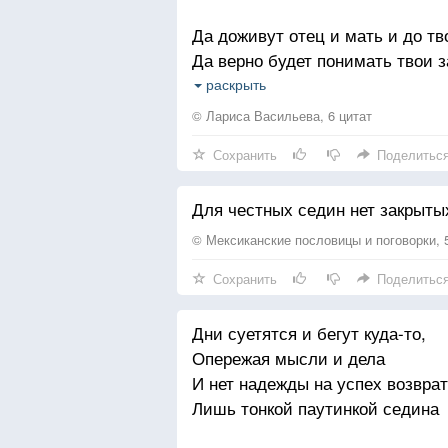
Да доживут отец и мать и до тв
Да верно будет понимать твои 
Да ты сама, не оступясь, по же
раскрыть
Да никогда в сплошную грязь л
© Лариса Васильева, 6 цитат
Сохранить
Поделитьс
Да не упрячешь за душой посты
Да не опутается ржой летящая 
Для честных седин нет закрыты
Да не померкнет свет зарниц, а 
Да не затихнет в песнях птиц п
© Мексиканские пословицы и поговорки, 
Сохранить
Поделитьс
Дни суетятся и бегут куда-то,
Опережая мысли и дела
И нет надежды на успех возвра
Лишь тонкой паутинкой седина