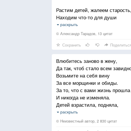
Растим детей, жалеем старость
Находим что-то для души
Теряем то, что нам досталось
раскрыть
И верим даже в миражи!
© Александр Тарадов, 13 цитат
Сохранить
Поделитьс
А годы тихо уплывают,
Соткав для нас вуаль морщин
Влюбитесь заново в жену,
Лишь сединой напоминают,
Да так, чтоб стало всем завидно
Что жизнь — одна!
Возьмите на себя вину
За все морщинки и обиды.
И шанс — один!
За то, что с вами жизнь прошла
Антракта нет на этой сцене,
И никогда не изменяла.
И занавес нельзя закрыть
Детей взрастила, подняла,
А время — поднимает цены
И вам грехи всегда прощала.
раскрыть
За грустный взгляд, за седину
На право полноценно жить,
© Неизвестный автор, 2 830 цитат
И за печальную усталость.
Искать, творить и быть счастл