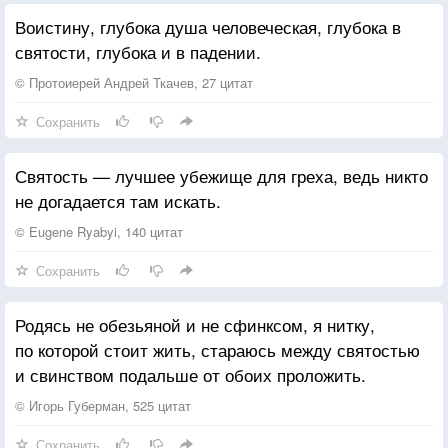
Каждый мой день лишь тобой — и до края
В неё они приходят переплетаться в фразы...
Воистину, глубока душа человеческая, глубока в
Радость моя и весна безграничная
***
святости, глубока и в падении.
Как же я раньше жила-то? Не знаю.
Взгляд стирается...Что-то подчеркивает мысли,
Которые взрослели рядом с голыми ночами,
© Протоиерей Андрей Ткачев, 27 цитат
И вес, утомленный моим весом,
Сохранить
Отдает себя священным играм.
Профиль ночной пропасти аромата.
Святость — лучшее убежище для греха, ведь никто
Люди делятся на два вида -
не догадается там искать.
Сумасшедшие сверчки
Или израненные светлячки.
© Eugene Ryabyi, 140 цитат
Прообраз лица приходит рассеянным,
Сохранить
В глубоком вдохе святости
Его ночи весят как камни в траве времени.
Родясь не обезьяной и не сфинксом, я нитку,
***
по которой стоит жить, стараюсь между святостью
Молоко, пролитое из банки на стол –
и свинством подальше от обоих проложить.
Как будто что-то спустилось на чужую территорию
Мир - большой лабиринт в руинах.
© Игорь Губерман, 525 цитат
И ладан чувства усерднее
Сохранить