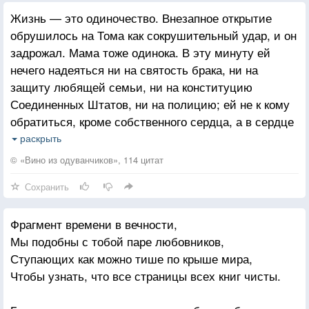
Жизнь — это одиночество. Внезапное открытие
обрушилось на Тома как сокрушительный удар, и он
задрожал. Мама тоже одинока. В эту минуту ей
нечего надеяться ни на святость брака, ни на
защиту любящей семьи, ни на конституцию
Соединенных Штатов, ни на полицию; ей не к кому
обратиться, кроме собственного сердца, а в сердце
своем она найдет лишь неодолимое отвращение
раскрыть
и страх. В эту минуту перед каждым стоит своя,
© «Вино из одуванчиков», 114 цитат
только своя задача, и каждый должен сам ее
Сохранить
решить. Ты совсем один, пойми это раз и навсегда.
Фрагмент времени в вечности,
Мы подобны с тобой паре любовников,
Ступающих как можно тише по крыше мира,
Чтобы узнать, что все страницы всех книг чисты.