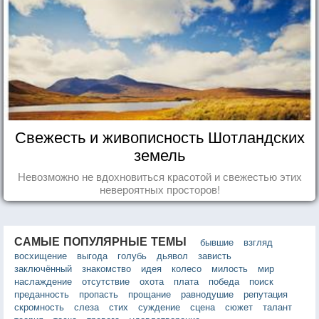
Свежесть и живописность Шотландских
земель
Невозможно не вдохновиться красотой и свежестью этих
невероятных просторов!
САМЫЕ ПОПУЛЯРНЫЕ ТЕМЫ
бывшие
взгляд
восхищение
выгода
голубь
дьявол
зависть
заключённый
знакомство
идея
колесо
милость
мир
наслаждение
отсутствие
охота
плата
победа
поиск
преданность
пропасть
прощание
равнодушие
репутация
скромность
слеза
стих
суждение
сцена
сюжет
талант