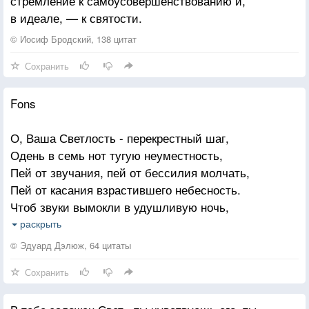
стремление к самоусовершенствованию и,
друга, потому что Господь подсказал им, что это
в идеале, — к святости.
неплохая идея. Меч Аллаха, кровь неверных,
Божественное воздаяние, миллионы мертвых
© Иосиф Бродский, 138 цитат
ублюдков, а всё потому, что они неправильно
Сохранить
ответили на вопрос «Веришь ли ты в Бога?» «Нет.»
Бах! Труп. «Веришь ли ты в Бога?» «Да » «Веришь
Fons
ли ты в моего Бога?» «Нет.» Бах! Труп. «У моего
Бога хер длиннее, чем у твоего Бога!».
О, Ваша Светлость - перекрестный шаг,
Одень в семь нот тугую неуместность,
Пей от звучания, пей от бессилия молчать,
Пей от касания взрастившего небесность.
Чтоб звуки вымокли в удушливую ночь,
В той флейте предсказания разменов,
раскрыть
Где белый бог, переписавший тело,
© Эдуард Дэлюж, 64 цитаты
Температурой святости в ночах
Сохранить
Сжигает девы жаркие пределы.
Шаблоны чтения - назначенный песок,