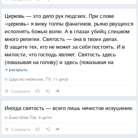
Церковь — это дело рук людских. При слове
«церковь» я вижу толпы фанатиков, рьяно рвущихся
исполнять божью волю. А в глазах убийц слишком
много религии. Святость — она в твоих делах.
В защите тех, кто не может за себя постоять. И в
милости, что господь являет. Святость здесь
(показывая на голову) и здесь (показывая на
сердце) и от твоих решений зависит — благочестив
раскрыть
ты или нет.
© Царство небесное, TV, 11 цитат
Сохранить
Иногда святость — всего лишь нечистое искушение.
© Баал-Шем-Тов, 9 цитат
Сохранить