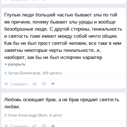
Размахивает кадилом строк,
Произнося ещё один фрагмент молитвы.
Глупые люди большей частью бывают злы по той
Она даёт понимание что пустота,
же причине, почему бывают злы уроды и вообще
Которой мы переполнены, нас не ждёт.
безобразные люди. С другой стороны, гениальность
Она срывает наши черноты
и святость тоже имеют между собой нечто общее.
И преследуют нас яркостью
Как бы ни был прост святой человек, все таки в нем
Она находит слова, которые
заметны некоторые черты гениальности, и,
Говорят только с нами.
наоборот, как бы ни был испорчен характер
И наши глаза тают и плачут,
гениального человека, все таки он отличается
раскрыть
И мы плывём сквозь оттепель,
возвышенным настроением, близким к святости.
Чтобы продолжить жить.
© Артур Шопенгауэр, 292 цитаты
Она - то убежище, те мягкие зеркала,
Сохранить
Где мы будем прятаться после слёз.
На пляже Белых Камней
Любовь освящает брак, а не брак придает святость
Любовь оживила алые стихи в моей крови...
любви.
И когда я поднял глаза, я понял,
Что страницы становятся как огонь,
© Алан Александр Милн, 8 цитат
Чтобы потом, отпустив нас, хранить наш пепел.
Сохранить