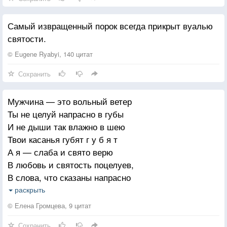
Самый извращенный порок всегда прикрыт вуалью
святости.
© Eugene Ryabyi, 140 цитат
Сохранить
Мужчина — это вольный ветер
Ты не целуй напрасно в губы
И не дыши так влажно в шею
Твои касанья губят г у б я т
А я — слаба и свято верю
В любовь и святость поцелуев,
В слова, что сказаны напрасно
Ну вот, ты снова нервно куришь,
раскрыть
Включая вновь свою запаску
© Елена Громцева, 9 цитат
Потом опять найдёшь причины —
Сохранить