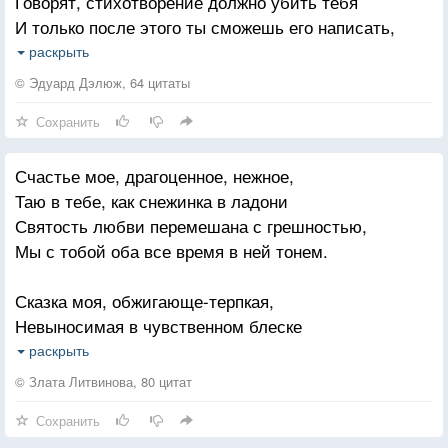
Говорят, стихотворение должно убить тебя
И только после этого ты сможешь его написать,
Но слово не умирает, когда произнесено,
раскрыть
Оно только начинает жить.
© Эдуард Дэлюж, 64 цитаты
***
Сохранить
В путеводителе по темноте мира
Должна появиться звезда.
Счастье мое, драгоценное, нежное,
Жизнь проста для сердца,
Таю в тебе, как снежинка в ладони
Она бьется, пока может.
Святость любви перемешана с грешностью,
Мы с тобой оба все время в ней тонем.
Дождь впитывает одежду,
Из шелковых коконов
Сказка моя, обжигающе-терпкая,
Поэзии возникает новая поэзия.
Невыносимая в чувственном блеске
Словно монах, освещающий свиток –
Если мечты отличаются дерзостью,
раскрыть
Значит, нам быть полагается вместе.
На опавших руках кесарева рана листвы
© Злата Литвинова, 80 цитат
Листья вздыхают всегда один раз,
Сохранить
Жизнь моя — сладкая до неприличия,
Их слова любят тенистые комнаты, мягкую тишину,