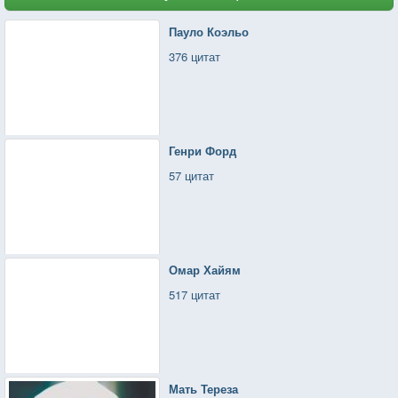
Пауло Коэльо
376 цитат
Генри Форд
57 цитат
Омар Хайям
517 цитат
Мать Тереза