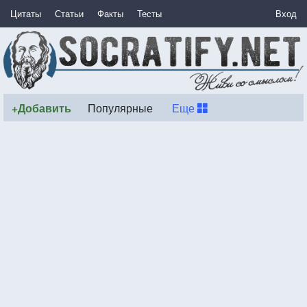
Цитаты
Статьи
Факты
Тесты
Вход
+Добавить
Популярные
Еще