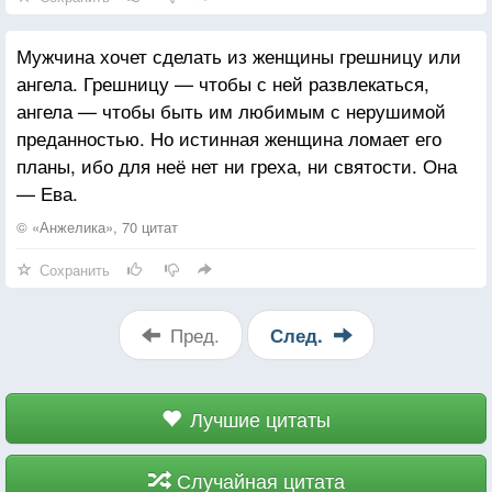
Командировка всё такое
Ну что же сделать, ты — МУЖЧИНА,
Мужчина хочет сделать из женщины грешницу или
Мужчин нельзя кормить любовью
ангела. Грешницу — чтобы с ней развлекаться,
Мужчина — это вольный ветер!
ангела — чтобы быть им любимым с нерушимой
Холодный северный упорный
преданностью. Но истинная женщина ломает его
Его куда-то носят черти
планы, ибо для неё нет ни греха, ни святости. Она
Приносят — Ангелы покорным
— Ева.
Лишённым силы и уставшим,
Вдруг снизошедшим до Нирваны
© «Анжелика», 70 цитат
И в складках нежности пропавшим
Сохранить
На незлопамятном диване
Твои касанья губят г у б я т
А я — слаба и свято верю
Пред.
След.
В твои безудержные губы
И ветром сломанные двери
Лучшие цитаты
Случайная цитата