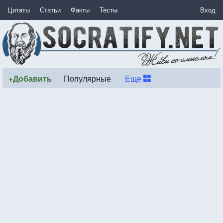
Цитаты
Статьи
Факты
Тесты
Вход
+Добавить
Популярные
Еще