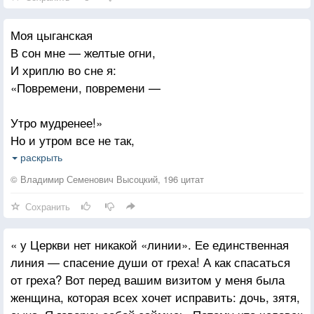
Она постояла немного
Потом вдруг сказала:-"Постой,
Моя цыганская
Хочу попросить я у Бога
В сон мне — желтые огни,
Войти туда с чистой душой...
И хриплю во сне я:
«Повремени, повремени —
Я свечку поставить хотела
У вас говорят -упокой...
Утро мудренее!»
Подставил под пули он тело
Но и утром все не так,
И сын мой остался живой...
Нет того веселья:
раскрыть
Или куришь натощак,
Не знаю,как звали парнишку
© Владимир Семенович Высоцкий, 196 цитат
Да,кто их по имени звал...
Сохранить
Или пьешь с похмелья.
В Афгане, Алима - сынишку
В кабаках — зеленый штоф,
Ваш русский мальчишка спасал..."
« у Церкви нет никакой «линии». Ее единственная
Белые салфетки, —
линия — спасение души от греха! А как спасаться
Рай для нищих и шутов,
Входи,дорогая, не бойся
от греха? Вот перед вашим визитом у меня была
Создатель над нами один...
женщина, которая всех хочет исправить: дочь, зятя,
Мне ж — как птице в клетке.
- Мама,не плачь, успокойся...