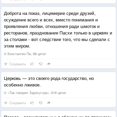
бы речь шла о небольшой группе верующих: в
свободном обществе есть место для самых разных
Доброта на показ, лицемерие среди друзей,
убеждений, доктрин и сообществ. Однако
осуждение всего и всех, вместо понимания и
убеждённость в превосходстве науки вышла далеко
проявления любви, отношения ради шмоток и
за пределы самой науки и стала символом веры
ресторанов, празднование Пасхи только в церквях и
почти каждого человека.
за столами - вот следствие того, что мы сделали с
этим миром.
© Константин Пи, 88 цитат
Сохранить
Церковь — это своего рода государство, но
особенно лживое.
© «Так говорил Заратустра», 618 цитат
Сохранить
Поезда – восхитительны; я обожаю их по-прежнему.