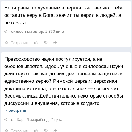
Если раны, полученные в церкви, заставляют тебя
оставить веру в Бога, значит ты верил в людей, а
не в Бога.
© Неизвестный автор, 2 830 цитат
Сохранить
Превосходство науки постулируется, а не
обосновывается. Здесь учёные и философы науки
действуют так, как до них действовали защитники
единственно верной Римской церкви: церковная
доктрина истинна, а всё остальное — языческая
бессмыслица. Действительно, некоторые способы
дискуссии и внушения, которые когда-то
обслуживали теологическую риторику, ныне нашли
раскрыть
себе прибежище в науке.
© Пол Карл Фейерабенд, 7 цитат
Это не вызывало бы никакого беспокойства, если
Сохранить