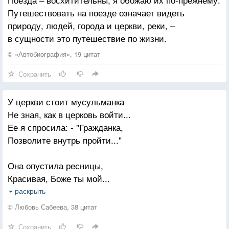
Путешествовать на поезде означает видеть
природу, людей, города и церкви, реки, –
в сущности это путешествие по жизни.
© «Автобиография», 19 цитат
Сохранить
У церкви стоит мусульманка
Не зная, как в церковь войти...
Ее я спросила: - "Гражданка,
Позволите внутрь пройти..."
Она опустила ресницы,
Красивая, Боже ты мой...
И брови, как крылья синицы
раскрыть
Изогнуты, словно дугой...
© Любовь Сабеева, 38 цитат
Сохранить