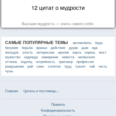
12 цитат о мудрости
Высшая мудрость — знать самого себя.
САМЫЕ ПОПУЛЯРНЫЕ ТЕМЫ
автомобиль
беда
безумие
борьба
вранье
действие
дурак
дым
еда
желудок
злость
интересное
ирония
карта
корень
мост
мужество
надежда
намерение
невеста
необычное
оттенок
подлец
потребность
приговор
профессия
разрушение
рай
смех
сплетня
труд
туалет
чай
честь
чушь
Главная
Цитаты и пословицы
Цитаты в теме «Церковь» — 335 ш
Правила
Конфиденциальность