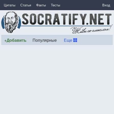
Цитаты
Статьи
Факты
Тесты
Вход
+Добавить
Популярные
Еще