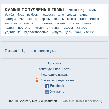
САМЫЕ ПОПУЛЯРНЫЕ ТЕМЫ
бессонница
боль
бомба
брак
выборы
гордость
дно
довод
душа
загадка
имя
костер
кровь
ливень
мешок
миф
мороз
насилие
отечество
отчаянье
партия
платье
плоть
подвиг
постель
потеря
ситуация
скорбь
старое
удивление
удовлетворение
услуга
цель
чай
чтение
Главная
Цитаты и пословицы
Цитаты в теме «Велосипед» — 59 
Правила
Конфиденциальность
Последние цитаты
Отзывы и предложения
Facebook
Вконтакте
2026 © Socratify.Net, Сократифай
245 тыс. цитат и пословиц