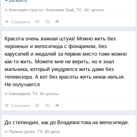
— значит быть ответственным. Ответственность —
это ужасно. Все очень плохо. Взрослым надо
© Анатомия страсти / Анатомия Грей, TV, 181 цитата
бывать в разных местах, делать разные вещи,
Сохранить
зарабатывать деньги, платить за квартиру, а если
Вы — хирург, который держит в руках человеческое
Красота очень важная штука! Можно жить без
сердце — привет, вот она ответственность!
пирожных и велосипеда с фонариком, без
Велосипед и пирожные просто цветочки, не так ли?
каруселей и медалей за первое место тоже можно
А хуже всего, когда ошибешься, а сделать уже
как-то жить. Можете мне не верить, но я знал
ничего не можешь
мальчика, который умудрялся жить даже без
Мы взрослые. Когда это произошло? Как это
телевизора. А вот без красоты жить никак нельзя.
прекратить?
Не получается
Ответственность — это ужасно!
К сожалению, детство и юность слишком быстро
© Смешарики, TV, 54 цитаты
проходят, а ответственность остается с нами. Ее не
Сохранить
избежать. Либо мы с ней сталкиваемся, либо
переживаем последствия. И все же, во взрослой
До стипендии, как до Владивостока на велосипеде.
жизни есть свои прелести: я про туфли, секс,
отсутствие родительской опеки — это так здорово!
© Папины дочки, TV, 85 цитат