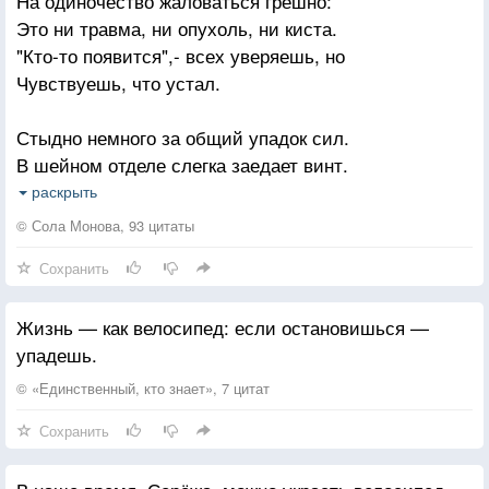
На одиночество жаловаться грешно:
Это ни травма, ни опухоль, ни киста.
"Кто-то появится",- всех уверяешь, но
Чувствуешь, что устал.
Стыдно немного за общий упадок сил.
В шейном отделе слегка заедает винт.
"Ждёте Кого-то?"- и Кто бы там не спросил,
раскрыть
Делаешь бравый вид...
© Сола Монова, 93 цитаты
Сохранить
Хочешь быть нужным, заботиться и дарить...
Но, говорят, ты навязчивый
.
[за глаза]
Жизнь — как велосипед: если остановишься —
И, очищая от кожицы мандарин,
упадешь.
Хочешь не навязать...
© «Единственный, кто знает», 7 цитат
Ищешь Кого-то, Кого-то всё время ждешь.
Сохранить
Сам обвинитель... и сам себе адвокат.
Летом под солнцем, а осенью под дождем