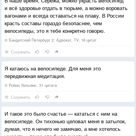
В наше время, Серёжа, можно украсть велосипед
Учишься привыкать.
и всё здоровье отдать в тюрьме, а можно воровать
вагонами и всегда оставаться на плаву. В России
Изобретаешь новый велосипед,
красть составы гораздо безопаснее, чем
Знак ДНК расплетаешь на две кривых.
велосипеды, это я тебе конкретно говорю.
Хочешь Кому-то отдать, но берешь себе -
Поздно. Уже привык.
© Бандитский Петербург 2: Адвокат, TV, 16 цитат
Сохранить
Я катаюсь на велосипеде. Для меня это
передвижная медитация.
© Робин Уильямс, 31 цитата
Сохранить
И такое это было счастье — кататься с ним на
велосипеде. Он тихонько целовал меня в затылок,
думая, что я ничего не замечаю, а мне хотелось