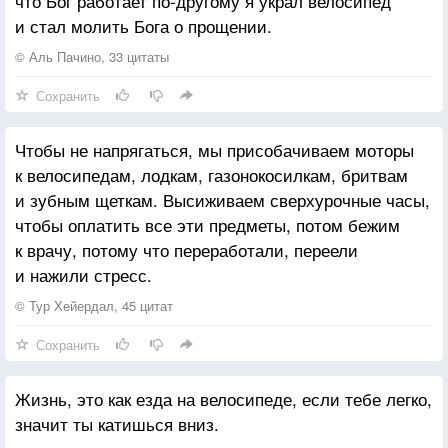
что Бог работает по-другому я украл велосипед
и стал молить Бога о прощении.
© Аль Пачино, 33 цитаты
Сохранить
Чтобы не напрягаться, мы присобачиваем моторы
к велосипедам, лодкам, газонокосилкам, бритвам
и зубным щеткам. Высиживаем сверхурочные часы,
чтобы оплатить все эти предметы, потом бежим
к врачу, потому что переработали, переели
и нажили стресс.
© Тур Хейердал, 45 цитат
Сохранить
Жизнь, это как езда на велосипеде, если тебе легко,
значит ты катишься вниз.