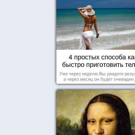
4 простых способа ка
быстро приготовить тел
морю
Уже через неделю Вы увидите резу
а через месяц он будет очевиден
всех!