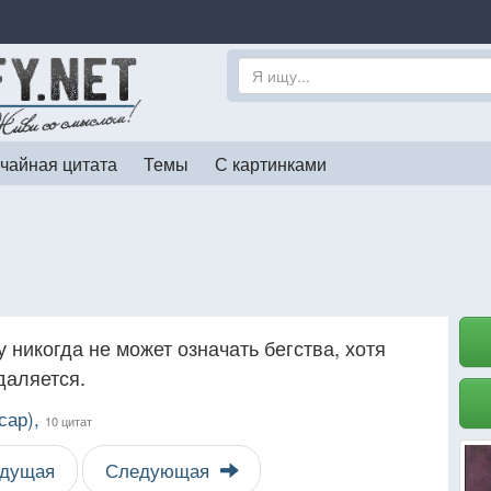
чайная цитата
Темы
С картинками
 никогда не может означать бегства, хотя
даляется.
сар),
10 цитат
дущая
Следующая