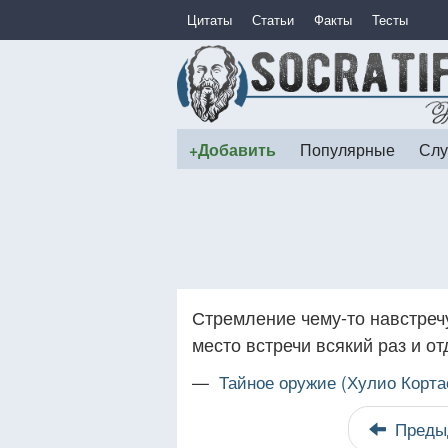
Цитаты
Статьи
Факты
Тесты
+Добавить
Популярные
Слу
Стремление чему-то навстречу
место встречи всякий раз и от
—
Тайное оружие (Хулио Корта
Преды