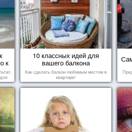
к
10 классных идей для
Сам
о к
вашего балкона
льтат,
Как сделать балкон любимым местом в
Пре
 для
квартире!