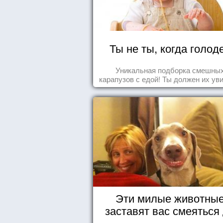
Ты не ты, когда голод
Уникальная подборка смешны
карапузов с едой! Ты должен их ув
Эти милые животны
заставят вас смеяться
упаду!