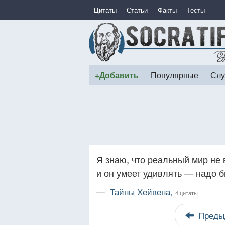
Цитаты
Статьи
Факты
Тесты
+Добавить
Популярные
Слу
Я знаю, что реальный мир не 
и он умеет удивлять — надо б
—
Тайны Хейвена,
4 цитаты
Преды