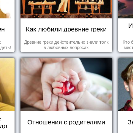
И
ен
Как любили древние греки
х
Древние греки действительно знали толк
Кто 
идеть!
в любовных вопросах
мест
прив
что
е
Отношения с родителями
З
 до