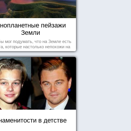
нопланетные пейзажи
Земли
бы мог подумать, что на Земле есть
а, которые настолько непохожи на
ычные для человечества пейзажи,
 кажутся и вовсе инопланетными!
наменитости в детстве