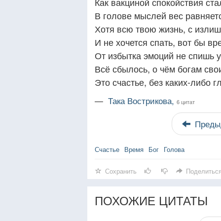
Как вакциной спокойствия ста
В голове мыслей вес равняетс
Хотя всю твою жизнь, с излиш
И не хочется спать, вот бы в
От избытка эмоций не спишь у
Всё сбылось, о чём богам сво
Это счастье, без каких-либо г
—
Така Вострикова,
6 цитат
Преды
Счастье
Время
Бог
Голова
Сохранить
Поделитьс
ПОХОЖИЕ ЦИТАТЫ