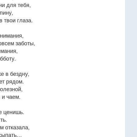
ни для тебя,
пину,
в твои глаза.
онимания,
овсем заботы,
имания,
бботу.
е в бездну,
ет рядом.
полезной,
 и чаем.
е ценишь.
ть.
им отказала,
асыпать…