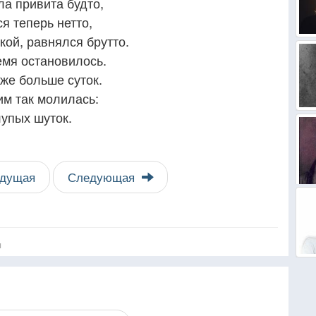
ла привита будто,
я теперь нетто,
кой, равнялся брутто.
ремя остановилось.
же больше суток.
им так молилась:
лупых шуток.
дущая
Следующая
я