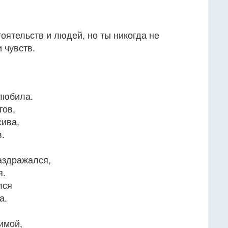
оятельств и людей, но ты никогда не
 чувств.
 любила.
тов,
сива,
в.
аздражался,
я.
лся
а.
имой,