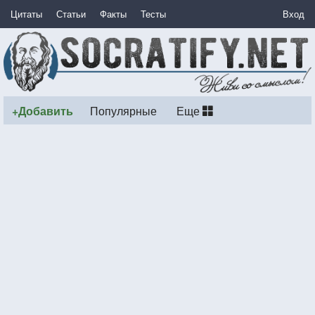
Цитаты
Статьи
Факты
Тесты
Вход
+Добавить
Популярные
Еще