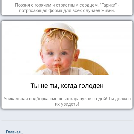
удовольствие!
Поэзия с горячим и страстным сердцем. "Гарики" -
потрясающая форма для всех случаев жизни.
Ты не ты, когда голоден
Уникальная подборка смешных карапузов с едой! Ты должен
их увидеть!
Главная
❤❤❤ Таня Гроттер и молот Перуна (Дмитрий Емец) — 16 