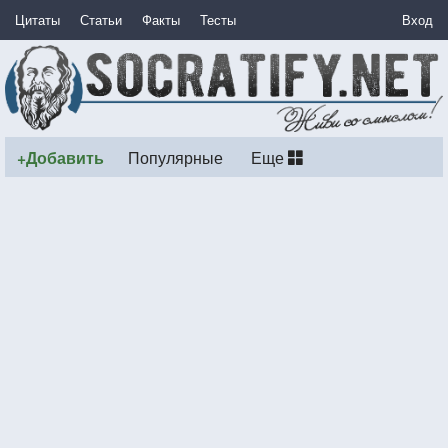
Цитаты
Статьи
Факты
Тесты
Вход
+Добавить
Популярные
Еще