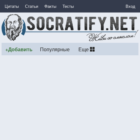
Цитаты
Статьи
Факты
Тесты
Вход
+Добавить
Популярные
Еще