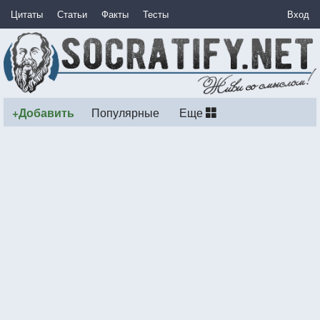
Цитаты
Статьи
Факты
Тесты
Вход
+Добавить
Популярные
Еще