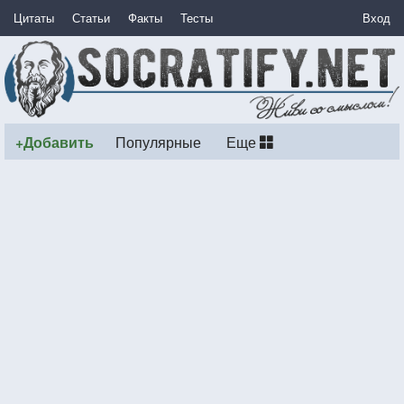
Цитаты
Статьи
Факты
Тесты
Вход
+Добавить
Популярные
Еще