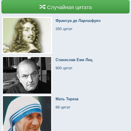
Случайная цитата
Франсуа де Ларошфуко
350 цитат
Станислав Ежи Лец
900 цитат
Мать Тереза
66 цитат