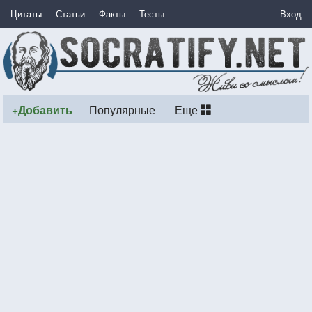
Цитаты
Статьи
Факты
Тесты
Вход
+Добавить
Популярные
Еще