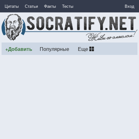
Цитаты
Статьи
Факты
Тесты
Вход
+Добавить
Популярные
Еще