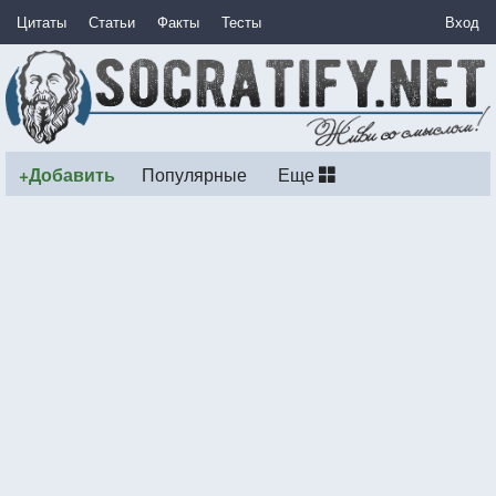
Цитаты
Статьи
Факты
Тесты
Вход
+Добавить
Популярные
Еще