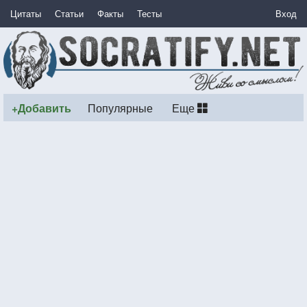
Цитаты
Статьи
Факты
Тесты
Вход
+Добавить
Популярные
Еще