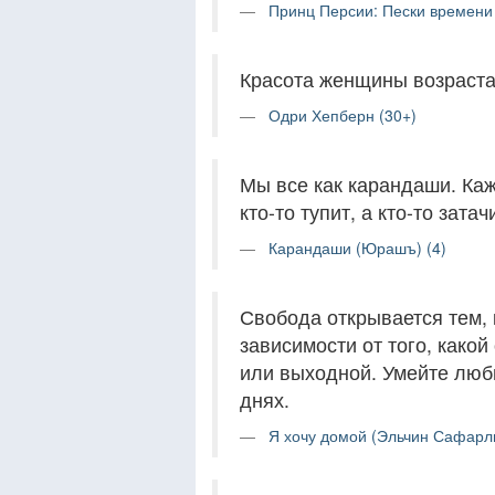
Принц Персии: Пески времени 
Красота женщины возрастае
Одри Хепберн (30+)
Мы все как карандаши. Каж
кто-то тупит, а кто-то зата
Карандаши (Юрашъ) (4)
Свобода открывается тем,
зависимости от того, како
или выходной. Умейте люби
днях.
Я хочу домой (Эльчин Сафарли