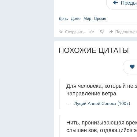
Преды
День
Дело
Мир
Время
Сохранить
Поделитьс
ПОХОЖИЕ ЦИТАТЫ
Для человека, который не з
направление ветра.
Луций Анней Сенека (100+)
Нить, пронизывающая врем
слышен зов, отдающийся э