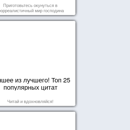
Йоханссона
Приготовьтесь окунуться в
юрреалистичный мир господина
Йоханссона
чшее из лучшего! Топ 25
популярных цитат
Читай и вдохновляйся!