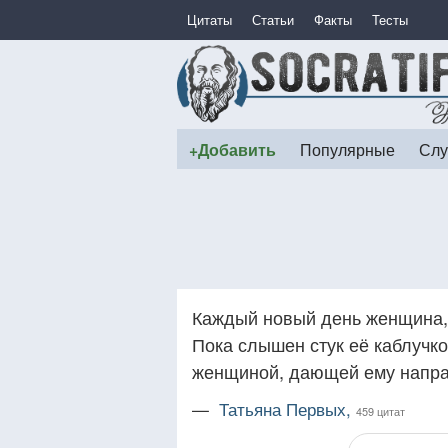
Цитаты
Статьи
Факты
Тесты
+Добавить
Популярные
Слу
Каждый новый день женщина, 
Пока слышен стук её каблучко
женщиной, дающей ему напра
—
Татьяна Первых,
459 цитат