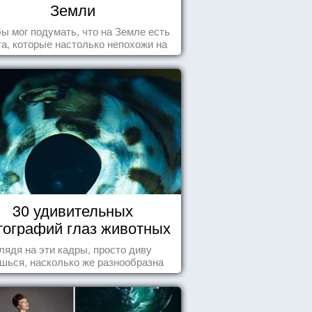
Земли
бы мог подумать, что на Земле есть
а, которые настолько непохожи на
ычные для человечества пейзажи,
 кажутся и вовсе инопланетными!
30 удивительных
ографий глаз животных
лядя на эти кадры, просто диву
шься, насколько же разнообразна
природа нашего мира!