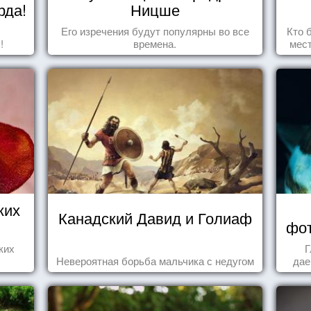
рда!
Ницше
Его изречения будут популярны во все
Кто 
!
времена.
мест
прив
что
ких
Канадский Давид и Голиаф
фот
ких
Г
Невероятная борьба мальчика с недугом
дае