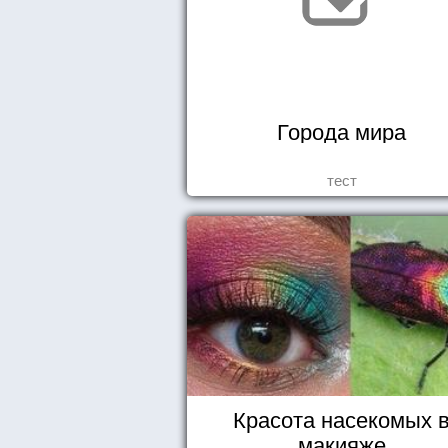
Города мира
тест
Красота насекомых 
макияже