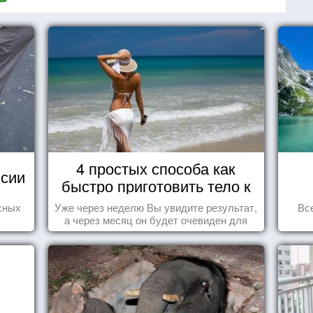
4 простых способа как
сии
быстро приготовить тело к
морю
сных
Уже через неделю Вы увидите результат,
Вс
а через месяц он будет очевиден для
всех!