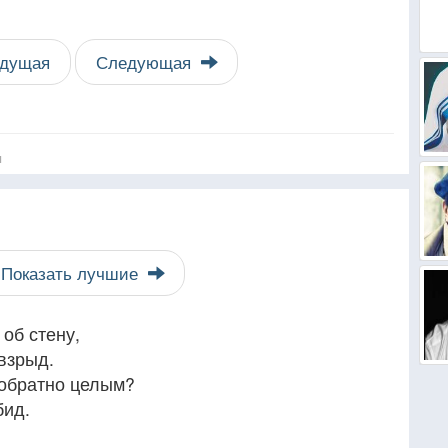
дущая
Следующая
я
Показать лучшие
 об стену,
взрыд.
 обратно целым?
бид.