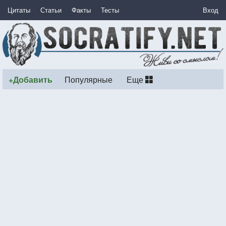
Цитаты
Статьи
Факты
Тесты
Вход
+Добавить
Популярные
Еще