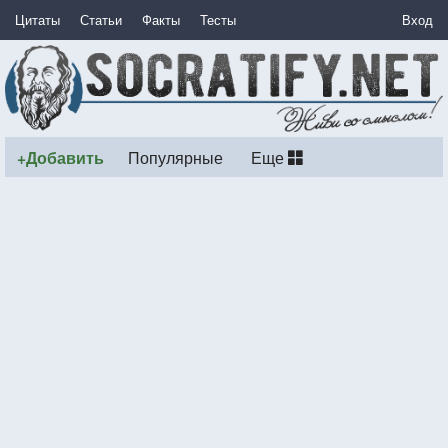
Цитаты
Статьи
Факты
Тесты
Вход
+Добавить
Популярные
Еще