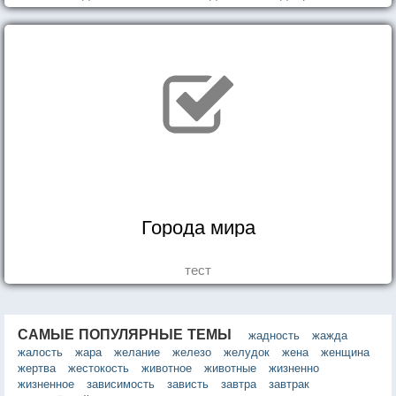
Города мира
тест
САМЫЕ ПОПУЛЯРНЫЕ ТЕМЫ
жадность
жажда
жалость
жара
желание
железо
желудок
жена
женщина
жертва
жестокость
животное
животные
жизненно
жизненное
зависимость
зависть
завтра
завтрак