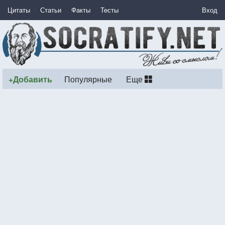
Цитаты
Статьи
Факты
Тесты
Вход
+Добавить
Популярные
Еще