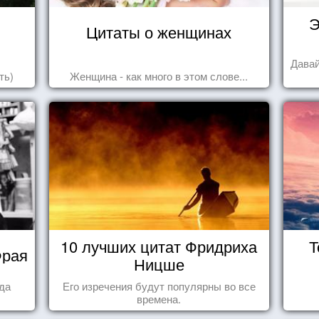
Э
Цитаты о женщинах
Давай
ть)
Женщина - как много в этом слове...
10 лучших цитат Фридриха
Т
Фрая
Ницше
гда
Его изречения будут популярны во все
времена.