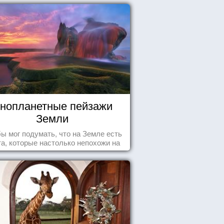
нопланетные пейзажи
Земли
бы мог подумать, что на Земле есть
а, которые настолько непохожи на
ычные для человечества пейзажи,
 кажутся и вовсе инопланетными!