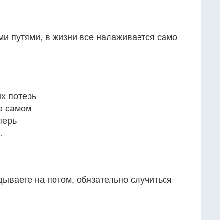
ми путями, в жизни все налаживается само
х потерь
е самом
перь
.
дываете на потом, обязательно случиться