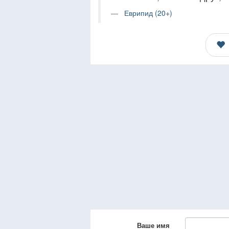
Еврипид (20+)
Ваше имя