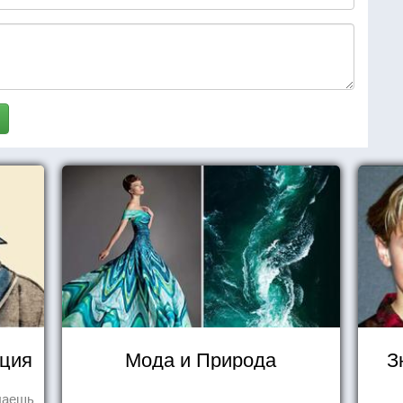
уция
Мода и Природа
З
елаешь