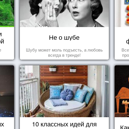
и
Не о шубе
ой
е
Шубу может моль подъесть, а любовь
Все
всегда в тренде!
про
их
10 классных идей для
Ка