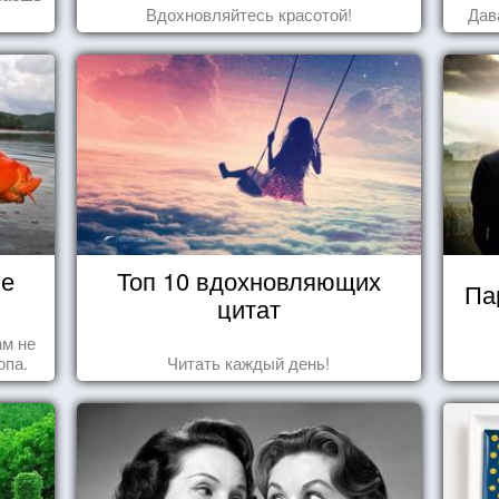
Вдохновляйтесь красотой!
Дав
не
Топ 10 вдохновляющих
Па
цитат
ам не
опа.
Читать каждый день!