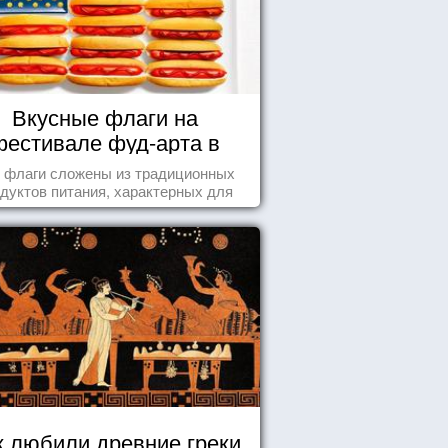
Вкусные флаги на
фестивале фуд-арта в
Сиднее
 флаги сложены из традиционных
дуктов питания, характерных для
этих стран.
к любили древние греки