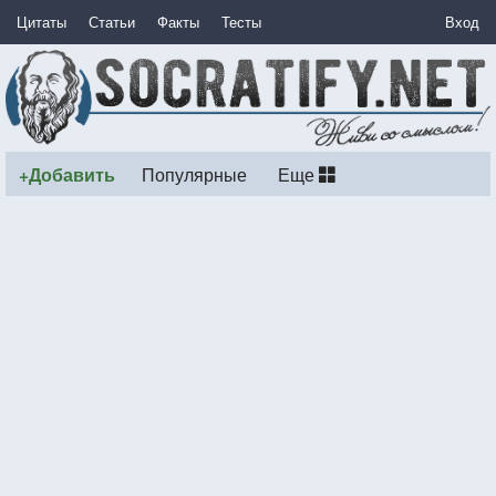
Цитаты
Статьи
Факты
Тесты
Вход
+Добавить
Популярные
Еще