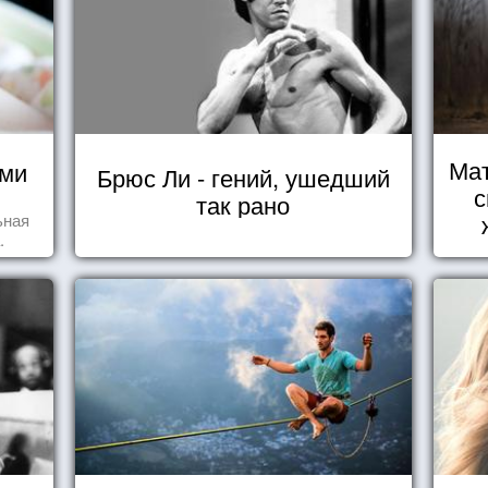
Мат
ями
Брюс Ли - гений, ушедший
с
так рано
ьная
.