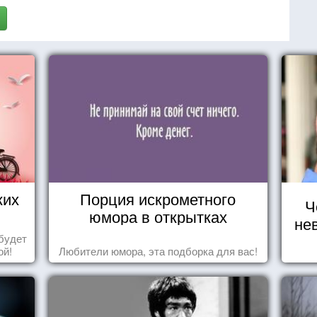
ких
Порция искрометного
Ч
юмора в открытках
не
будет
ой!
Любители юмора, эта подборка для вас!