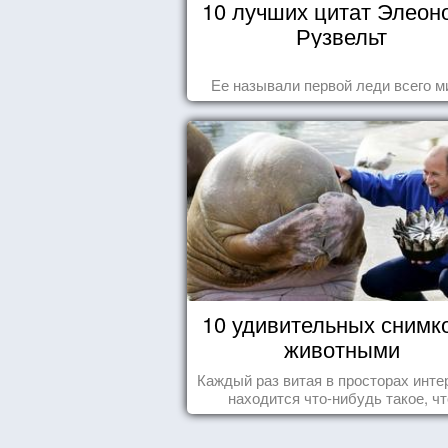
10 лучших цитат Элеон
Рузвельт
Ее называли первой леди всего м
10 удивительных снимк
животными
Каждый раз витая в просторах инте
находится что-нибудь такое, чт
заставляет улыбнуться, удивить
восхититься...