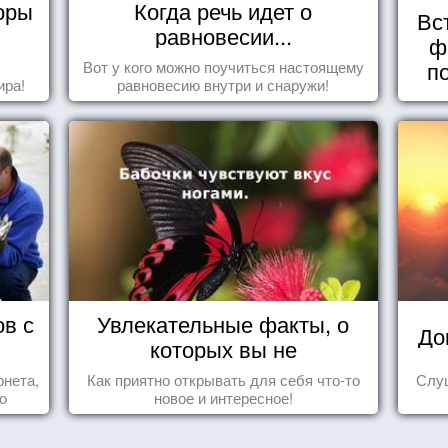
оры
Когда речь идет о
Вс
равновесии...
ф
п
Вот у кого можно поучиться настоящему
ира!
равновесию внутри и снаружи!
ов с
Увлекательные факты, о
До
которых вы не
догадывались!
рнета,
Как приятно открывать для себя что-то
Слуш
о
новое и интересное!
ся,